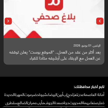
الإثنين, 01 يونيو, 2026
بعد أكثر من عقد من العمل.. "الموقع بوست" يعلن توقفه
عن العمل مع الإبقاء على أرشيفه متاحا للقراء
تابع أخبار محافظتك:
أمانة العاصمة
عدن
تعز
لحج
إب
أبين
البيضاء
شبوة
حضرموت
المهرة
الحديدة
ذمار
صنعاء
ريمة
المحويت
حجة
صعدة
الجوف
مأرب
عمران
الضالع
سقطرى