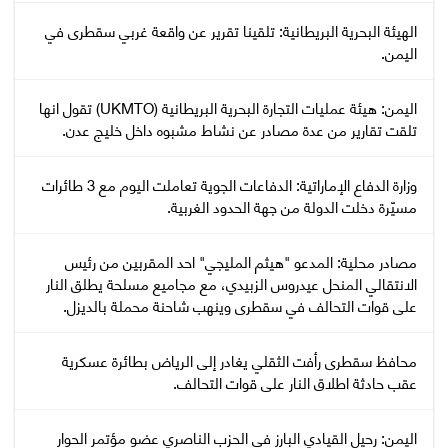
‏الهيئة البحرية البريطانية: تلقينا تقرير عن واقعة غربي سقطرى في
اليمن.
اليمن: هيئة عمليات التجارة البحرية البريطانية (UKMTO) تقول انها
تلقت تقارير من عدة مصادر عن نشاط مشبوه داخل خليج عدن.
وزارة الدفاع الإماراتية: الدفاعات الجوية تعاملت اليوم مع 3 طائرات
مسيّرة دخلت الدولة من جهة الحدود الغربية.
مصادر محلية: المدعو "هيثم المليجي" احد المقربين من رئيس
الانتقالي المنحل عيدروس الزبيدي، مع مجاميع مسلحة يطلق النار
على قوات التحالف في سقطرى وينهب شاحنة محملة بالديزل.
محافظ سقطرى رأفت الثقلي يغادر إلى الرياض بطائرة عسكرية
عقب حادثة اطلاق النار على قوات التحالف.
اليمن: رحيل القيادي البارز في الحزب الناصري عضو مؤتمر الحوار