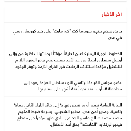
آخر الأخبار
حريق ضخم يلتهم سوبرماركت "كوز مارت" على خط كورنيش ريمي
في عدن
الخطوط الجوية اليمنية تعلن تعليقاً مؤقتاً لرحلاتها الداخلية من وإلى
أرخبيل سقطرى ابتداءً من غد الأحد بسبب عدم توفر الوقود اللازم
للتشغيل مؤكدة استئناف الرحلات فور انفراج الأزمة وتوفر الوقود
عضو مجلس القيادة الرئاسي اللواء سلطان العرادة يعود إلى
محافظة #مأرب، بعد نحو أربعة أشهر على مغادرتها.
النيابة العامة تصدر أوامر قبض قهرية إلى قائد اللواء الثاني حماية
رئاسية، ومدير أمن عدن، مطهر الشعيبي، بسرعة ضبط المتهم
محمد محمد صالح قاسم الجحافي، الذي ظهر مؤخراً في مقطع
فيديو لإرتكابه "الفاحشة" بحق أحد الأطفال.