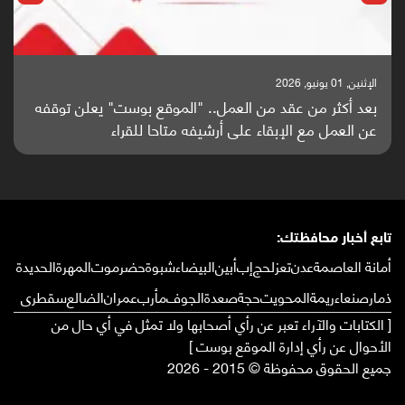
الإثنين, 01 يونيو, 2026
بعد أكثر من عقد من العمل.. "الموقع بوست" يعلن توقفه
عن العمل مع الإبقاء على أرشيفه متاحا للقراء
تابع أخبار محافظتك:
أمانة العاصمة
عدن
تعز
لحج
إب
أبين
البيضاء
شبوة
حضرموت
المهرة
الحديدة
ذمار
صنعاء
ريمة
المحويت
حجة
صعدة
الجوف
مأرب
عمران
الضالع
سقطرى
[ الكتابات والآراء تعبر عن رأي أصحابها ولا تمثل في أي حال من
الأحوال عن رأي إدارة الموقع بوست ]
جميع الحقوق محفوظة © 2015 - 2026