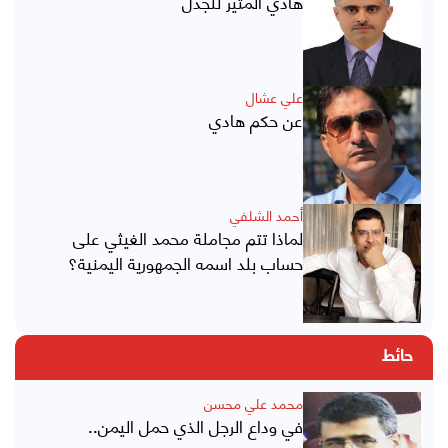
هادي المثير للجدل
علي عشال
عن حكم هادي
أحمد الشلفي
لماذا تتم مجاملة محمد الغيثي على
حساب بلد اسمه الجمهورية اليمنية؟
حائط
محمد علي محسن
في وداع الرجل الذي حمل اليمن..