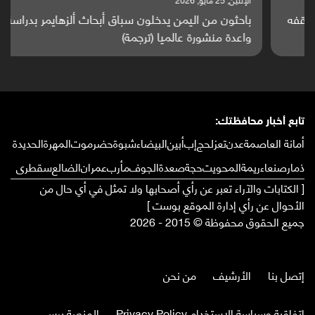
باحثون من اليمن يدخلون سباق أبحاث ألزهايمر بدراسة
واعدة منشورة عالميا (ترجمة)
تابع أخبار محافظتك:
أمانة العاصمة
عدن
تعز
لحج
إب
أبين
البيضاء
شبوة
حضرموت
المهرة
الحديدة
ذمار
صنعاء
ريمة
المحويت
حجة
صعدة
الجوف
مأرب
عمران
الضالع
سقطرى
[ الكتابات والآراء تعبر عن رأي أصحابها ولا تمثل في أي حال من
الأحوال عن رأي إدارة الموقع بوست ]
جميع الحقوق محفوظة © 2015 - 2026
إتصل بنا
الأرشيف
من نحن
إتفاقية وسياسة الإستخدام Privacy Policy
المنصة برس