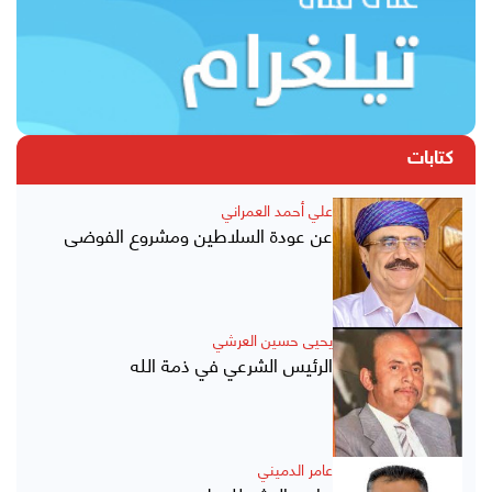
كتابات
علي أحمد العمراني
عن عودة السلاطين ومشروع الفوضى
يحيى حسين العرشي
الرئيس الشرعي في ذمة الله
عامر الدميني