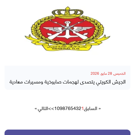
الخميس, 28 مايو, 2026
الجيش الكويتي يتصدى لهجمات صاروخية ومسيرات معادية
« السابق
1
2
3
4
5
6
7
8
9
10
>>
التالي »