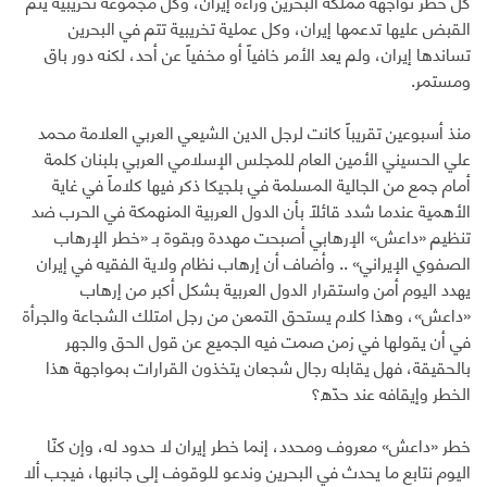
كل خطر تواجهه مملكة البحرين وراءه إيران، وكل مجموعة تخريبية يتم
القبض عليها تدعمها إيران، وكل عملية تخريبية تتم في البحرين
تساندها إيران، ولم يعد الأمر خافياً أو مخفياً عن أحد، لكنه دور باق
ومستمر.
منذ أسبوعين تقريباً كانت لرجل الدين الشيعي العربي العلامة محمد
علي الحسيني الأمين العام للمجلس الإسلامي العربي بلبنان كلمة
أمام جمع من الجالية المسلمة في بلجيكا ذكر فيها كلاماً في غاية
الأهمية عندما شدد قائلاً بأن الدول العربية المنهمكة في الحرب ضد
تنظيم «داعش» الإرهابي أصبحت مهددة وبقوة بـ «خطر الإرهاب
الصفوي الإيراني» .. وأضاف أن إرهاب نظام ولاية الفقيه في إيران
يهدد اليوم أمن واستقرار الدول العربية بشكل أكبر من إرهاب
«داعش»، وهذا كلام يستحق التمعن من رجل امتلك الشجاعة والجرأة
في أن يقولها في زمن صمت فيه الجميع عن قول الحق والجهر
بالحقيقة، فهل يقابله رجال شجعان يتخذون القرارات بمواجهة هذا
الخطر وإيقافه عند حدّه؟
خطر «داعش» معروف ومحدد، إنما خطر إيران لا حدود له، وإن كنّا
اليوم نتابع ما يحدث في البحرين وندعو للوقوف إلى جانبها، فيجب ألا