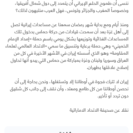
ننسى أن طموح الحلم الإيراني أن يتمدد إلى دول شمال أفريقيا،
وخصوصاً المغرب والجزائر وتونس، فهل العرب منتبهون لذلك؟
ومنذ أيام ومع بداية شهر رمضان سمعنا عن مساعدات إيرانية تصل
إلى أهل غزة بعد أن سمحت قيادات من حركة حماس بدخول تلك
المساعدات الغذائية وتوزيعها بشكل يومي باسم حملة «إمداد الإمام
الخميني» وهي حملة برعاية وتنسيق ما سمي «الاتحاد العالمي لعلماء
المقاومة» وهو الذي أسسته إيران في الأشهر الأخيرة في كل من
العراق وسوريا ولبنان وغزة بمباركة من حماس التي يبدو أنها تحاول
إصلاح علاقتها بطهران.
إيران لا تترك فجوة في أوطاننا إلا وتستغلها، ونحن بحاجة إلى أن
نحصن أوطاننا من كل طامع ومعتد، وأن نقف إلى جانب كل شقيق
دون تردد أو تأخير.
نقلا عن صحيفة الاتحاد الاماراتية