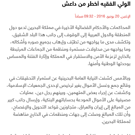
الولي الفقيه أخطر من داعش
الإثنين, 20 يونيو, 2016 - 09:32 صباحاً
المحاكمات والأحكام القضائية الأخيرة في مملكة البحرين تدعو دول
المنطقة والدول العربية إلى الوقوف إلى جانب هذا البلد الشقيق،
وتكشف مدى ما يواجهه من تطرّف وإرهاب بجميع صوره وأشكاله،
وما يواجهه من محاولات مستمرة ومنظمة من الجماعات المرتبطة
بالخارج لزعزعة الأمن والاستقرار في المملكة وإثارة الفتنة والمساس
بوحدتها الوطنية وأمنها.
وبالأمس كشفت النيابة العامة البحرينية عن استمرار التحقيقات في
وقائع جمع وغسل الأموال بغير ترخيص لإحدى الجمعيات الإسلامية،
وكشفت عن إجراء بعض المتهمين، وبينهم رجل دين، عمليات
مصرفية على الأموال المودعة بحساباتهم البنكية، وإرسال جانب كبير
من المبالغ إلى إيران والعراق، متجاوزين قواعد التحويل والإفصاح،
وأن تلك المبالغ وصلت إلى جهات ومنظمات في الخارج مناهضة
لمملكة البحرين.