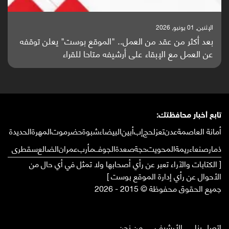
الإثنين, 01 يونيو, 2026
بعد أكثر من عقد من العمل.. "الموقع بوست" يعلن توقفه
عن العمل مع الإبقاء على أرشيفه متاحا للقراء
تابع أخبار محافظتك:
أمانة العاصمة
عدن
تعز
لحج
إب
أبين
البيضاء
شبوة
حضرموت
المهرة
الحديدة
ذمار
صنعاء
ريمة
المحويت
حجة
صعدة
الجوف
مأرب
عمران
الضالع
سقطرى
[ الكتابات والآراء تعبر عن رأي أصحابها ولا تمثل في أي حال من
الأحوال عن رأي إدارة الموقع بوست ]
جميع الحقوق محفوظة © 2015 - 2026
إتصل بنا
الأرشيف
من نحن