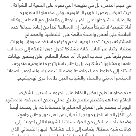
في حجم التدخل، بل في طبيعته التي تقوم على التبعية لا الشراكة،
حيث تفرض بعض القوى الإقليمية، وفي مقدمتها السعودية
والإمارات، شروطها على القرار الوطني وتتعامل مع المجلس وكأنه
أداة تنفيذية لا شريكاً سيادياً. إن المعالجة تبدأ من إعادة صياغة هذه
العلاقة على أسس واضحة قائمة على الشفافية والمصالح
المشتركة، بحيث تحدد نوعية الدعم وكيفية استخدامه وفق أولويات
وطنية، وتدار عبر آليات رقابة مشتركة تحول دون انزلاقه إلى مسارات
تخدم طرفاً على حساب الدولة. أما مسار السلام، فلن يتحقق ببيانات
عامة أو مشاورات شكلية، بل يتطلب استراتيجية تفاوضية متدرجة،
تستند إلى خطوط حمراء واضحة وضمانات عملية، وتستوعب أصوات
المجتمع المدني والنساء والشباب الذين طالما جرى تهميشهم.
هذه محاولة لطرح بعض النقاط على الحروف، تسعى لتشخيص
الواقع كما هو وتقديم ملامح طريق عملي يمكن السير فيه. فالمشهد
اليوم لا يقتصر على الصراع المسلح والانقسامات، بل يتجسد أيضاً
في تآكل الحالة الحزبية وعجز الأحزاب عن لعب دور وطني جامع،
وضعف أداء ما تبقى من المؤسسات التشريعية التي تحولت إلى
كيانات شبه معطلة. يضاف إلى ذلك هشاشة الجهاز القضائي الذي
فقد استقلاليته، وغياب آليات فاعلة للرقابة والمحاسبة والشفافية