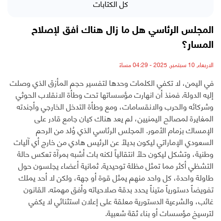
كل الكتابات
المجلس الرئاسي هل ما زال هناك أفق لإصلاح
المسار؟
الاربعاء, 10 سبتمبر, 2025 - 04:29 مساءً
في اليمن، لا تكفي الكلمات وحدها لتفسير حجم المأزق الذي وصلت
إليه الدولة. فمنذ أن انهارت مؤسساتها تحت وطأة الانقلاب الحوثي
وشركائه والحرب والانقسامات، ومع وطأة التدخل الخارجي وأجندته
المغايرة لمصالح اليمنيين، لم يعد هناك كيان جامع قادر على
الإمساك بزمام الأمور. المجلس الرئاسي الذي وُلد من الرحم
السعودي الإماراتي ليكون بديلاً عن الرئيس هادي من خارج أي آليات
وطنية، وتشكل ليكون حلاً انتقالياً لكنه بات أشبه بمرآة تعكس حالة
التشظي أكثر مما تمثل مظلة توحيدية. ثمانية أعضاء يجلسون حول
طاولة واحدة، كل واحد منهم يمثل قوة أو جهة، ولكن لا أحد يملك
تفويضاً دستورياً متيناً يحدد بدقة صلاحياته وأفق مهمته. القانون
غائب، والشرعية الدستورية معلقة على إعلان استثنائي لا يكفي
لترسيخ مؤسسات أو بناء ثقة شعبية.