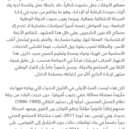
معظم الأوقات جعل حضوره شكلياً، فلا خارطة عمل واضحة لديه ولا
آليات موحدة للرقابة أو الإدارة، وهو ما يفاقم من عجزه في إدارة
المرحلة الانتقالية بفعالية. وبينما يغيب صوت الدولة الوطنية
الجامعة، يجد المواطن نفسه أسيراً لسياسات متضاربة لا تخدم إلا
مصالح اللاعبين الخارجيين. وفي ظل هذا المشهد، تتفاقم الأزمة
الاقتصادية؛ العملة تنهار بوتيرة متسارعة، والفقر يتسع ليشمل أغلب
الأسر، والبطالة تضرب بقوة جيل الشباب، فيما تتلاشى الخدمات
الأساسية من كهرباء ومياه وصحة وتعليم لتصبح مجرد ذكرى. هذا
الانهيار المركب لم يترك فراغاً في الحوكمة فحسب، بل عمّق فجوة
الثقة بين المجتمع والدولة، ورسخ شعوراً عاماً بأن القرار الوطني
مرتهن لإرادة الخارج أكثر من ارتباطه بمصلحة الداخل.
لكن هذه ليست المرة الأولى في التاريخ الحديث التي يواجه فيها بلد
مأزوماً معضلة مماثلة. ففي جنوب أفريقيا، حين خرجت البلاد من ربقة
نظام الفصل العنصري، لجأوا إلى دستور انتقالي (1993–1996)
منحهم إطاراً قانونياً مؤقتاً ينظم التوازن بين القوى ويمهد لمرحلة
جديدة. وفي تونس، بعد ثورة 2011، لعبت مشاركة المجتمع المدني
دوراً حاسماً في بناء توافقات حالت دون الانزلاق إلى الفوضى. على
النقيض، أظهرت ليبيا بعد 2011 كيف يمكن لغياب إطار دستوري