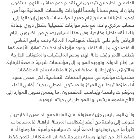
الداعمين الخارجيين يترددون في تقديم دعم مباشر، لأنهم لا يثقون
بكيان لا يقدم حساباً واضحاً للإيرادات والنفقات. المعالجة تبدأ من
توحيد الخزينة العامة وإلزام جميع المؤسسات بتحويل إيراداتها إلى
حساب مركزي واحد، مع نشر موازنات تفصيلية بشكل دوري لإعادة
بناء الثقة داخلياً وخارجياً. وفي هذا السياق يصبح من الضروري إلزام
الرياض وأبو ظبي بالإيفاء بتعهداتهما المالية ودعم برامج التعافي
الاقتصادي، بدل الاكتفاء بوعود مؤجلة أو تدخلات تعمّق الأزمة. كما
يتطلب الأمر وقف حالة الهدر ودعم المليشيات والمكونات الخارجة
عن إطار الدولة، وتوجيه الموارد إلى مؤسسات شرعية خاضعة للرقابة.
وبالتوازي، فإن إطلاق عملية لامركزية منظمة يمنح المحافظات
صلاحيات مباشرة في تقديم الخدمات الأساسية، لكن ضمن عقود
أداء ملزمة تربط بين المركز والمستوى المحلي، بحيث يُقاس الأداء
بمؤشرات واضحة ويُحاسب المقصرون، ما يضمن تحويل الموارد إلى
نتائج ملموسة يشعر بها المواطن في حياته اليومية.
ولأن اليمن ليس جزيرة معزولة، فإن العلاقة مع الداعمين الخارجيين
تحولت إلى واحدة من أعقد إشكالات المرحلة الراهنة. فالمساعدات
كثيراً ما جرى توظيفها لخدمة أجندات سياسية وأمنية، ما جعلها أداة
ضغط أكثر من كونها وسيلة دعم حقيقية. إن المشكلة لا تكمن فقط