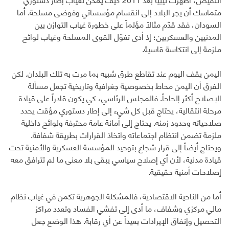
متماسك أن يجر البلاد إلى انقسام مؤسساتي وفوضى مسلحة. أما
السودان، فقد قدّم مثالاً مؤلماً على خطورة غياب التوازن بين
المدنيين والعسكريين؛ إذ أدى تغوّل القوى المسلحة وغياب لوائح
ملزمة إلى انتكاسة قاسية.
اليمن يقف اليوم عند تقاطع طرق شبيه بما مرت به تلك البلدان. لكن
الفرق أن اليمن محاط بخصوصية جغرافية وتاريخية تجعل مسألة
الإصلاح أكثر إلحاحاً. فالمجلس الرئاسي، كي يكون قادراً على قيادة
مرحلة انتقالية، يحتاج قبل كل شيء إلى إطار دستوري مؤقت يحدد
صلاحياته وحدود زمنه. يحتاج إلى أمانة عامة محترفة ولوائح داخلية
ملزمة تضمن انتظام اجتماعاته واتخاذ القرارات بطريقة شفافة.
ويحتاج أيضاً إلى قرار شجاع بتوحيد المؤسسة العسكرية والأمنية تحت
قيادة مدنية، لأن أي إصلاح سياسي يبقى بلا معنى ما لم تترافق معه
إصلاحات أمنية حقيقية.
أما من الناحية الاقتصادية، فالمشكلة الجوهرية تكمن في غياب نظام
مالي مركزي وشفاف، ما أدى إلى تفشي الفساد وتعدد مراكز
التحصيل وإنفاق الإيرادات بعيداً عن أي رقابة. هذا الوضع جعل