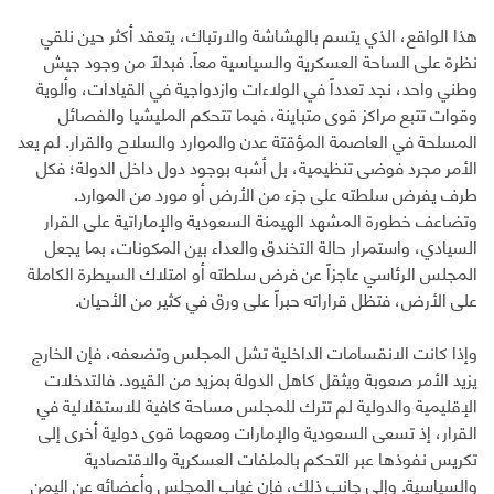
هذا الواقع، الذي يتسم بالهشاشة والارتباك، يتعقد أكثر حين نلقي
نظرة على الساحة العسكرية والسياسية معاً. فبدلاً من وجود جيش
وطني واحد، نجد تعدداً في الولاءات وازدواجية في القيادات، وألوية
وقوات تتبع مراكز قوى متباينة، فيما تتحكم المليشيا والفصائل
المسلحة في العاصمة المؤقتة عدن والموارد والسلاح والقرار. لم يعد
الأمر مجرد فوضى تنظيمية، بل أشبه بوجود دول داخل الدولة؛ فكل
طرف يفرض سلطته على جزء من الأرض أو مورد من الموارد.
وتضاعف خطورة المشهد الهيمنة السعودية والإماراتية على القرار
السيادي، واستمرار حالة التخندق والعداء بين المكونات، بما يجعل
المجلس الرئاسي عاجزاً عن فرض سلطته أو امتلاك السيطرة الكاملة
على الأرض، فتظل قراراته حبراً على ورق في كثير من الأحيان.
وإذا كانت الانقسامات الداخلية تشل المجلس وتضعفه، فإن الخارج
يزيد الأمر صعوبة ويثقل كاهل الدولة بمزيد من القيود. فالتدخلات
الإقليمية والدولية لم تترك للمجلس مساحة كافية للاستقلالية في
القرار، إذ تسعى السعودية والإمارات ومعهما قوى دولية أخرى إلى
تكريس نفوذها عبر التحكم بالملفات العسكرية والاقتصادية
والسياسية. وإلى جانب ذلك، فإن غياب المجلس وأعضائه عن اليمن