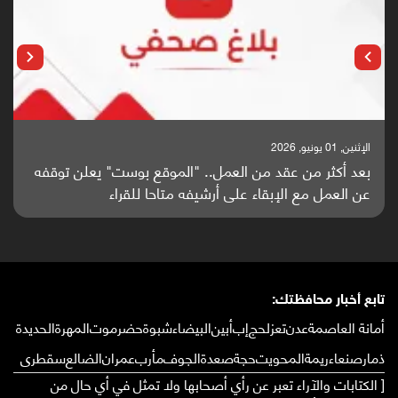
الإثنين, 25 مايو, 2026
وست" يعلن توقفه
باحثون من اليمن يدخلون سباق أبحاث ألزهاي
قراء
واعدة منشورة عالميا (ترجمة)
تابع أخبار محافظتك:
أمانة العاصمة
عدن
تعز
لحج
إب
أبين
البيضاء
شبوة
حضرموت
المهرة
الحديدة
ذمار
صنعاء
ريمة
المحويت
حجة
صعدة
الجوف
مأرب
عمران
الضالع
سقطرى
[ الكتابات والآراء تعبر عن رأي أصحابها ولا تمثل في أي حال من