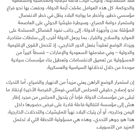
والحوكمة. كل هذه العوامل عمّقت أزمة الدولة، ودفعت بها نحو فراغ
مؤسسي خطير. وأخطر ما يواجه البلاد يظل في خطر الانفصال
واستمرار دوامة الصراع، وسيطرة مليشيا الحوثي على العاصمة
المؤقتة عدن وأجهزة الدولة، إلى جانب نفوذ الفصائل المسلحة على
الموارد والسلاح والقرار، بما يجعل الدولة أقرب إلى سلطات متناحرة.
ويزداد الوضع تعقيداً بفعل الدور الخارجي، إذ تتحمل القوى الإقليمية
والدولية – وفي مقدمتها السعودية والإمارات – قسطاً كبيراً من
المسؤولية عن تعميق الانقسامات وتعطيل بناء مؤسسات سيادية
موحدة من خلال تدخلاتها السياسية والعسكرية.
إن استمرار الوضع الراهن يعني مزيداً من الانهيار والضياع، أما التحرك
نحو إصلاح حقيقي للمجلس الرئاسي فيمثل الفرصة الأخيرة لإنقاذ ما
تبقى من مؤسسات الدولة. فإما أن يتحول المجلس من مجرد إطار
هش إلى مؤسسة انتقالية فاعلة قادرة على فرض حضورها داخل
اليمن وخارجه، أو أن يترك البلاد نهباً للمليشيات والتدخلات الخارجية.
هذا هو جوهر التحدي، وهذه هي مسؤولية اللحظة التي لا تحتمل
المزيد من التسويف.