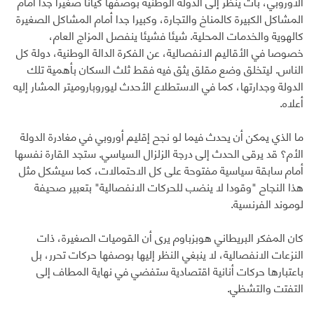
الأوروبي، بات يُنظر إلى الدولة الوطنية بوصفها كيانا صغيرا جدا أمام
المشاكل الكبيرة كالمناخ والتجارة، وكبيرا جدا أمام المشاكل الصغيرة
كالهوية والخدمات المحلية. شيئا فشيئا ينفصل المزاج العام،
خصوصا في الأقاليم الانفصالية، عن الفكرة الدالة الوطنية، دولة كل
الناس. ليتخلق وضع مقلق يثق فيه فقط ثلث السكان بأهمية تلك
الدولة وجدارتها، كما في الاستطلاع الأحدث ليوروباروميتر المشار إليه
أعلاه.
ما الذي يمكن أن يحدث فيما لو نجح إقليم أوروبي في مغادرة الدولة
الأم؟ قد يرقى الحدث إلى درجة الزلزال السياسي. ستجد القارة نفسها
أمام سابقة سياسية مفتوحة على كل الاحتمالات، كما سيشكل مثل
هذا النجاح "وقودا لا ينضب للحركات الانفصالية" بتعبير صحيفة
لوموند الفرنسية.
كان المفكر البريطاني هوبزباوم يرى أن القوميات الصغيرة، ذات
النزعات الانفصالية، لا ينبغي النظر إليها بوصفها حركات تحرر، بل
باعتبارها حركات أنانية اقتصادية ستفضي في نهاية المطاف إلى
التفتت والتشظي.