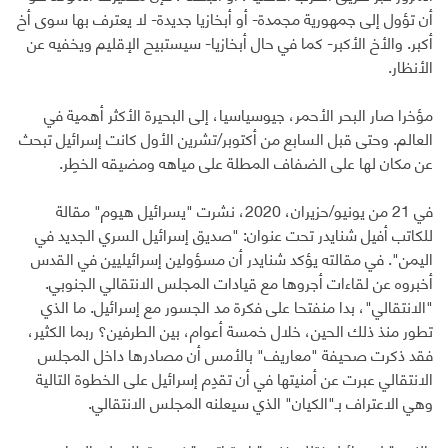
أن تؤول إلى جمهورية مجمدة- أو أبخازيا جديدة- لا يعترف بها سوى أخ
أكبر. والأخ الأكبر- كما في حال أبخازيا- سيستبيح الإقليم ويخفيه عن
الأنظار.
مؤخرا صار البحر الأحمر، جيوسياسيا، إلى البحيرة الأكثر أهمية في
العالم. وحتى قبل السابع من أكتوبر/تشرين الأول كانت إسرائيل تبحث
عن مكان لها على الضفاف المطلة على مياهه ومضيقه الخطِر.
في 21 من يونيو/حزيران، 2020، نشرت "يسرائيل هيوم" مقالة
للكاتب أفيل شنايدر تحت عنوان: "صديق إسرائيل السري الجديد في
اليمن". في مقالته يؤكد شنايدر أن مسؤولين إسرائيليين في القدس
أخبروه عن لقاءات أجروها مع قيادات المجلس الانتقالي الجنوبي.
"الانتقالي"، بدا منفتحا على فكرة مد الجسور مع إسرائيل. ما الذي
تطور منذ ذلك الحين، خلال خمسة أعوام، بين الطرفين؟ ربما الكثير،
فقد ذكرت صحيفة "معاريف" بالأمس أن مصادرها داخل المجلس
الانتقالي عبرت عن أمنيتها في أن تقدِم إسرائيل على الخطوة التالية
وهي الاعتراف بـ"الكيان" الذي سيعلنه المجلس الانتقالي.