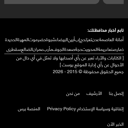
تابع أخبار محافظتك:
أمانة العاصمة
عدن
تعز
لحج
إب
أبين
البيضاء
شبوة
حضرموت
المهرة
الحديدة
ذمار
صنعاء
ريمة
المحويت
حجة
صعدة
الجوف
مأرب
عمران
الضالع
سقطرى
[ الكتابات والآراء تعبر عن رأي أصحابها ولا تمثل في أي حال من
الأحوال عن رأي إدارة الموقع بوست ]
جميع الحقوق محفوظة © 2015 - 2026
إتصل بنا
الأرشيف
من نحن
إتفاقية وسياسة الإستخدام Privacy Policy
المنصة برس
الخبر الآن