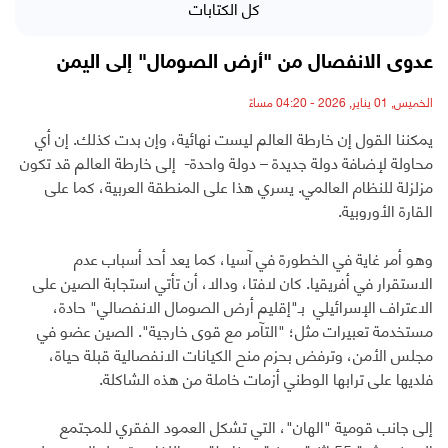
كل الكتابات
عدوى الانفصال من "أرض الصومال" إلى اليمن
الخميس, 01 يناير, 2026 - 04:20 مساءً
يمكننا القول إن خارطة العالم ليست نهائية، وإن بدت كذلك. إن أي
محاولة لإضافة دولة جديدة – دولة واحدة- إلى خارطة العالم قد تكون
مزلزلة للنظام العالمي. يسري هذا على المنطقة العربية، كما على
القارة الأوروبية.
وهو أمر غاية في الخطورة في آسيا، كما يعد أحد أسباب عدم
الاستقرار في أفريقيا. كان لافتا، ودالا، أن تأتي استجابة الصين على
الاعتراف الإسرائيلي بـ"إقليم أرض الصومال الانفصالي" حادة،
مستخدمة تعبيرات مثل؛ "التآمر مع قوى خارجية". الصين عضو في
مجلس الأمن، وترفض بحزم منح الكيانات الانفصالية قبلة حياة،
فلديها على ترابها الوطني أزمات خاملة من هذه الشاكلة.
إلى جانب قومية "الهان"، التي تشكل العمود الفقري للمجتمع