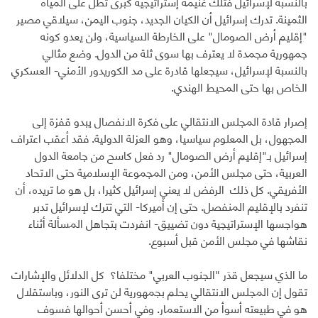
بالنسبة لإسرائيل فتلك غنيمة إستراتيجية كبرى تطل على المياه
الثمينة. تدرك إسرائيل أن الكيان الجديد، جنوب اليمن، سيلاقي مصير
"إقليم أرض الصومال" على الخارطة السياسية، ولن يعدو كونه
جمهورية مجمدة لا يعترف بها سوى ثلة من الدول. وضع مثالي
بالنسبة لإسرائيل، سيجعلها قادرة على مد الكوريدور الأمني- العسكري
الخاص بها حتى المحيط الهندي.
إصرار قادة المجلس الانتقالي على فكرة الانفصال يبدو قفزة إلى
المجهول، بل المعلوم سياسيا، وهو العزلة الدولية. فقد أعقب اعتراف
إسرائيل بـ"إقليم أرض الصومال" رد فعل كاسح من جامعة الدول
العربية، حتى مجلس الأمن، ومن المجموعة الإسلامية حتى الاتحاد
الأفريقي. كل ذلك الرفض لا يعني إسرائيل كثيرا، بل هو ما تريده، أن
تنفرد بالإقليم المنفصل. حتى إن أميركا- التي تترك لإسرائيل تدبر
هواجسها الإستراتيجية دون تضييق- انفردت بتجاهل المسألة أثناء
نقاشها في مجلس الأمن قبل أسبوع.
ما الذي سيجعل قدَر "الجنوب العربي" مختلفا؟ كل الدلائل والإشارات
تقول إن المجلس الانتقالي يحلم بجمهورية لن ترى النور، وباستقلال
هو في طبيعته أسوأ من الاستعمار. وفي أحسن أحوالها فسوف