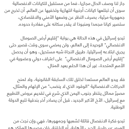
جاز لنا وصف الحال مجازيا، فما من مستقبل للكيانات الانفصالية
سوى أن تبتلعها كيانات أجنبية انتهازية وتخفيها عن العالم. أن تخرج من
جمهورية مرئية، بصرف النظر عن وضعها الأمني والاقتصادي،
ستصير كيانا مجمدا ومنبوذا لا يقدر سكانه على مغادرة حدوده.
تبدو إسرائيل في هذه الحالة هي بوابة "إقليم أرض الصومال
الانفصالي" الوحيدة إلى العالم، ولن يمضي سوى وقت قصير حتى
يجري ابتلاعه إسرائيليا. طريق النجاة شبه مستحيل، وهو أن يحصل
"إقليم أرض الصومال الانفصالي" على اعتراف دولي وعضوية في
الأمم المتحدة، غير أن هذا الحلم بعيد المنال.
فلا يبدو العالم مستعدا لخلق تلك السابقة القانونية، ولا لمنح
الحركات الانفصالية "الوقود الذي لا ينضب" من الإلهام والمثال.
مصيرٌ مماثل ينتظر جنوب اليمن الذي شرع في تقديم عروض التطبيع
مع إسرائيل، الأخ الأكبر الجديد، قبل أن يصادر آخر بندقية تتبع الدولة
الوطنية.
تبدو فكرة الانفصال قاتلة لشعبها وجمهورها، فهي وإن نجت من
المرور عبر طريق الحرب الأهلية، أو البلقنة، فإن مصيرها المؤكد هو