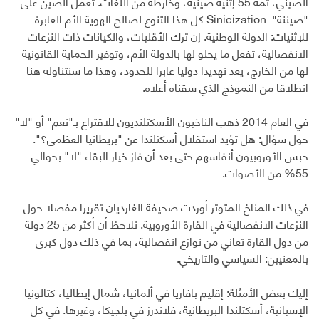
الصيني، ثمة 55 إثنية صينية، وخارطة من اللغات. تعمل الصين على
"صيننة" Sinicization كل هذا التنوع لصالح الهوية الأم العابرة
للإثنيات: الدولة الوطنية. إن ترك الأقليات، والكيانات ذات النزعات
الانفصالية، تفعل ما يحلو لها بالدولة الأم، وتوفير الحماية القانونية
لها من الخارج، يعد تهديدا دوليا عابرا للحدود، وهذا ما سنتناوله هنا
انطلاقا من النموذج الذي سقناه أعلاه.
في العام 2014 ذهب الناخبون الأسكتلنديون للاقتراع بـ"نعم" أو "لا"
حول سؤال: هل تؤيد استقلال أسكتلندا عن "بريطانيا العظمى؟".
حبس الأوروبيون أنفاسهم حتى بعد أن فاز خيار البقاء "لا" بحوالي
55% من الأصوات.
في ذلك المناخ المتوتر أوردت صحيفة الغارديان تقريرا مفصلا حول
النزعات الانفصالية في القارة الأوروبية. نلاحظ أن أكثر من 25 دولة
من دول القارة تعاني من نوازع انفصالية، بما في ذلك دول كبرى
بالمعنيين: السياسي والتاريخي.
إليك بعض الأمثلة: إقليم بافاريا في ألمانيا، شمال إيطاليا، كتالونيا
الإسبانية، أسكتلندا البريطانية، فلاندرز في بلجيكا، وغيرها. في كل