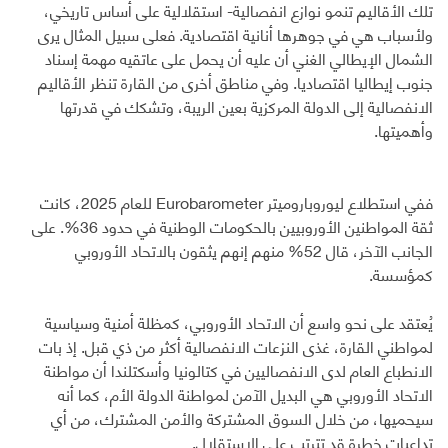
تلك الأقاليم تنمو نوازع انفصالية- استقلالية على أساس تاريخي،
ولأسباب هي في جوهرها أنانية اقتصادية. فعلى سبيل المثال يرى
الشمال الإيطالي الغني أن عليه أن يحمل على عاتقيه مهمة إسناد
جنوب إيطاليا اقتصاديا. وفي مناطق أخرى من القارة تنظر الأقاليم
الانفصالية إلى الدولة المركزية بعين الريبة، وتشكك في قدرتها
وأهميتها.
ففي استطلاع ليوروباروميتر Eurobarometer للعام 2025، كانت
ثقة المواطنين الأوروبيين بالحكومات الوطنية في حدود 36%. على
الجانب الآخر، قال 52% منهم إنهم يثقون بالاتحاد الأوروبي
كمؤسسة.
يُعتقد على نحو واسع أن الاتحاد الأوروبي، كمظلة أمنية وسياسية
لمواطني القارة، غذى النزعات الانفصالية أكثر من ذي قبل. إذ بات
الانطباع العام لدى الانفصاليين في كتالونيا وأسكتلندا أن مواطنة
الاتحاد الأوروبي هي البديل الآمن لمواطنة الدولة الأم، كما أنه
سيحميها، من خلال السوق المشتركة والأمن المشترك، من أي
تداعيات خطرة قد تترتب على الاستقلال.