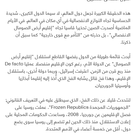
هذه الحقيقة الكبيرة تجعل دول العالم، لا سيما الدول الكبرى، شديدة
الحساسية تجاه النوازع الانفصالية في أي مكان في العالم. في الأيام
الماضية أصدرت الصين تحذيرا قاسيا تجاه "إقليم أرض الصومال
الانفصالي"، بل حذرته من "التآمر مع قوى خارجية" كما سبق أن
ذكرنا.
أبدت قائمة طويلة من الدول رفضها القاطع استقلال "إقليم أرض
الصومال" عن الدولة الأم، رغم كون الإقليم منفصلا عمليا De facto
منذ ربع قرن من الزمن. اعترفت إسرائيل، وربما دولة أخرى، باستقلال
الإقليم، وهذا فخ قاتل يشابه الفخ الذي أُخذ إليه إقليما أبخازيا
وأوسيتيا الجورجيان.
لنتحدث قليلا عن ذلك الفخ، الذي سيطلق عليه في التعريف القانوني:
"الجمهوريات المجمدة Frozen Republics". عملت روسيا على
فصل الإقليمين عن جورجيا، 2008، وساعدت الحكومات المحلية على
إعلان الاستقلال. منذ ذلك الحين لم تنضم إلى روسيا سوى بضع
دول، أقل من خمسة أعضاء في الأمم المتحدة.