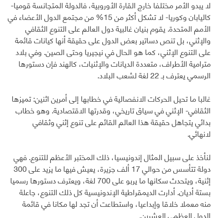
لا يبدو الأمر مختلفا خارج القارة الأوروبية، فالدولة المتجانسة قوميا-
كاليابان وكوريا- لا تشكل أكثر من 15% من مجتمع الدول الأعضاء في
الأمم المتحدة. يقوم بنيان غالبية دول العالم على التنوع الثقافي
والإثني، بل تنص دساتير بعض الدول على حقيقة أنها كيانات قائمة
على التنوع الإثني، كما هو الحال في نيجيريا وحتى الصين. وفي بلاد
مترامية الأطراف، متعددة الديانات والإثنيات، كالهند فإن دستورها
الرسمي يعترف بـ 22 لغة لشعب البلاد.
غالبا ما تحيل الحركات الانفصالية في خطابها إلى أمرين اثنين: تميزها
الثقافي- الإثني في سياق تاريخي، وقدرتها الاقتصادية. وهو خطاب
بدائي يتجاهل حقيقة هذا العالم القائم على تنوع إثني وثقافي
لانهائي.
لنأخذ على سبيل المثال إندونيسيا، ذلك المختبر الأعظم للتنوع. فهي
دولة تتأسس من حوالي 17 ألف جزيرة، يعيش فيها ما يزيد على 300
إثنية، ويتحدث سكانها ما يربو على 700 لغة، ويعترف دستورها رسميا
بستة أديان. أدارت الديمقراطية الإندونيسية كل ذلك التنوع، جاعلة
منه معملا خلاقا وإبداعيا، واستطاعت أن تجد لها مكانا في قائمة
الدول العظمى العشرين.