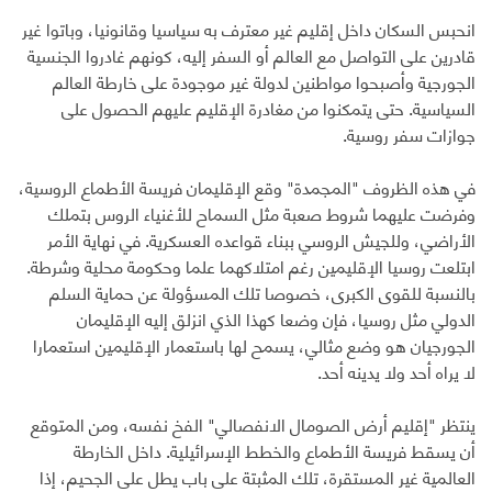
انحبس السكان داخل إقليم غير معترف به سياسيا وقانونيا، وباتوا غير
قادرين على التواصل مع العالم أو السفر إليه، كونهم غادروا الجنسية
الجورجية وأصبحوا مواطنين لدولة غير موجودة على خارطة العالم
السياسية. حتى يتمكنوا من مغادرة الإقليم عليهم الحصول على
جوازات سفر روسية.
في هذه الظروف "المجمدة" وقع الإقليمان فريسة الأطماع الروسية،
وفرضت عليهما شروط صعبة مثل السماح للأغنياء الروس بتملك
الأراضي، وللجيش الروسي ببناء قواعده العسكرية. في نهاية الأمر
ابتلعت روسيا الإقليمين رغم امتلاكهما علما وحكومة محلية وشرطة.
بالنسبة للقوى الكبرى، خصوصا تلك المسؤولة عن حماية السلم
الدولي مثل روسيا، فإن وضعا كهذا الذي انزلق إليه الإقليمان
الجورجيان هو وضع مثالي، يسمح لها باستعمار الإقليمين استعمارا
لا يراه أحد ولا يدينه أحد.
ينتظر "إقليم أرض الصومال الانفصالي" الفخ نفسه، ومن المتوقع
أن يسقط فريسة الأطماع والخطط الإسرائيلية. داخل الخارطة
العالمية غير المستقرة، تلك المثبتة على باب يطل على الجحيم، إذا