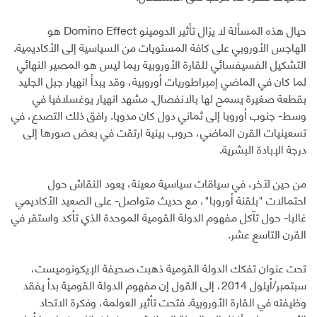
حيال هذه المسألة لا يزال تأثير الدومينو Domino Effect هو
الهاجس الأوروبي على كافة المستويات من السياسية إلى الأكاديمية.
التشكيل الفسيفسائي للقارة الأوروبية ربما ليس هو المصير النهائي
لما كان في الماضي إمبراطوريات أوروبية، وقد يبدأ انهيار جبل الجليد
بقطعة صغيرة يسمح لها بالانفصال. مشهد انهيار يوغسلافيا في
وسط- جنوب أوروبا إلى ثماني دول كان مدويا. رافق ذلك التصدع، في
تسعينيات القرن الماضي، حروب بينية ارتقت في بعض صورها إلى
درجة الإبادة البشرية.
من حين لآخر، في سياقات سياسية معينة، يعود النقاش حول
احتمالات "بلقنة أوروبا"، مع حديث متواصل- على الصعيد الأكاديمي
غالبا- حول تآكل مفهوم الدولة القومية الموحدة الذي تأكد واستقر في
القرن التاسع عشر.
تحت عنوان تفكك الدولة القومية ذهبت صحيفة الإيكونوميست،
سبتمبر/أيلول 2014، إلى القول إن مفهوم الدولة القومية بدأ يفقد
وظيفته في القارة الأوروبية. فتحت تأثير العولمة، وفكرة الاتحاد