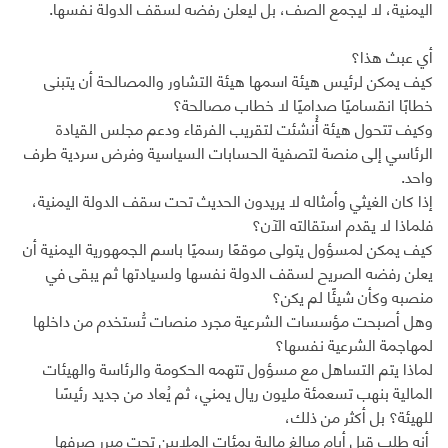
اليمنية، لا ليجمع الصف، بل ليعلن رفضه لسقف الدولة نفسها.
أي عبث هذا؟
كيف يمكن لرئيس هيئة اسمها هيئة التشاور والمصالحة أن يتبنى
خطابًا انقساميًا صداميًا لا خطاب مصالحة؟
وكيف تتحول هيئة أُنشئت لتقريب الفرقاء ودعم مجلس القيادة
الرئاسي إلى منصة لتصفية الحسابات السياسية وفرض سردية طرف
واحد.
إذا كان الغيثي وأمثاله لا يريدون الحديث تحت سقف الدولة اليمنية،
فلماذا لا يقدم استقالته الآن؟
كيف يمكن لمسؤول يتولى موقعًا رسميًا باسم الجمهورية اليمنية أن
يعلن رفضه الصريح لسقف الدولة نفسها ولسيادتها ثم يبقى في
منصبه وكأن شيئًا لم يكن؟
وهل أصبحت مؤسسات الشرعية مجرد منصات تُستخدم من داخلها
لمهاجمة الشرعية نفسها؟
لماذا يتم التساهل مع مسؤول تتهمه الحكومة والرئاسة والهيئات
المالية بنهب تسعمئة مليون ريال يمني، ثم يُعاد من جديد رئيسًا
للهيئة؟ بل أكثر من ذلك،
أنه طلب قبل أيام مبالغ مالية بمئات الملايين تحت مبرر صرفها