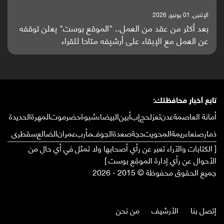
الإثنين, 01 يونيو, 2026
بعد أكثر من عقد من العمل.. "الموقع بوست" يعلن توقفه
عن العمل مع الإبقاء على أرشيفه متاحا للقراء
تابع أخبار محافظتك:
أمانة العاصمة
عدن
تعز
لحج
إب
أبين
البيضاء
شبوة
حضرموت
المهرة
الحديدة
ذمار
صنعاء
ريمة
المحويت
حجة
صعدة
الجوف
مأرب
عمران
الضالع
سقطرى
[ الكتابات والآراء تعبر عن رأي أصحابها ولا تمثل في أي حال من
الأحوال عن رأي إدارة الموقع بوست ]
جميع الحقوق محفوظة © 2015 - 2026
إتصل بنا
الأرشيف
من نحن