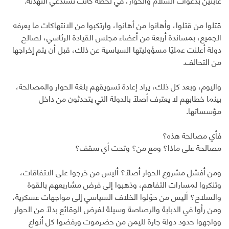
قتلوا من قتلوا، وأهانوا من أهانوا، وارتكبوا من الانتهاكات ما يعرفه
الجميع، بمساندة أربعة من أعضاء مجلس القيادة الرئاسي، لصالح
دولة أعلنت عمليًا مسؤوليتها السياسية عن ذلك، قبل أن يتم إخراجها
من التحالف.
واليوم، وبعد كل ذلك، يراد إعادة تسويقهم بلغة الحوار والمصالحة،
بينما خطابهم لا يعترف أصلًا بالدولة التي يتحدثون من داخل
مؤسساتها.
فأي مصالحة هذه؟
مصالحة على ماذا؟ ومع من؟ وتحت أي سقف؟
ومن أفشل مشروع الحوار أصلًا؟ أليس من خرجوا على الاتفاقات،
وتنكروا لمسارات التفاهم، وذهبوا إلى فرض مشاريعهم بالقوة
والسلاح؟ أليس من حوّلوا الخلاف السياسي إلى مواجهات عسكرية،
ومن رأوا في الدبابة والرصاصة وسيلة لفرض الوقائع بدلًا من الحوار
وواجهوا حدود دولة جارة لليمن من حضرموت ورفضوا كل أنواع