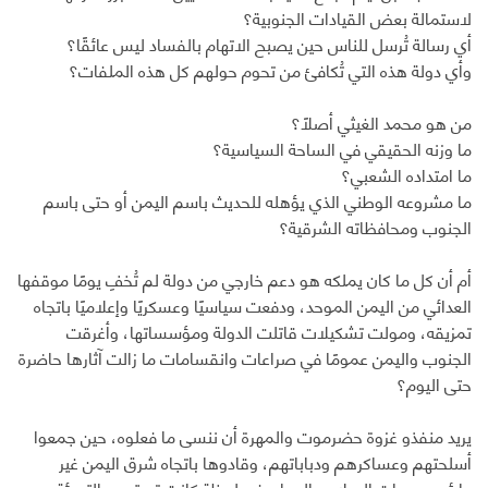
لاستمالة بعض القيادات الجنوبية؟
أي رسالة تُرسل للناس حين يصبح الاتهام بالفساد ليس عائقًا؟
وأي دولة هذه التي تُكافئ من تحوم حولهم كل هذه الملفات؟
من هو محمد الغيثي أصلًا؟
ما وزنه الحقيقي في الساحة السياسية؟
ما امتداده الشعبي؟
ما مشروعه الوطني الذي يؤهله للحديث باسم اليمن أو حتى باسم
الجنوب ومحافظاته الشرقية؟
أم أن كل ما كان يملكه هو دعم خارجي من دولة لم تُخفِ يومًا موقفها
العدائي من اليمن الموحد، ودفعت سياسيًا وعسكريًا وإعلاميًا باتجاه
تمزيقه، ومولت تشكيلات قاتلت الدولة ومؤسساتها، وأغرقت
الجنوب واليمن عمومًا في صراعات وانقسامات ما زالت آثارها حاضرة
حتى اليوم؟
يريد منفذو غزوة حضرموت والمهرة أن ننسى ما فعلوه، حين جمعوا
أسلحتهم وعساكرهم ودباباتهم، وقادوها باتجاه شرق اليمن غير
عابئين بدعوات السلام والحوار، في لحظة كانت تستدعي التهدئة.