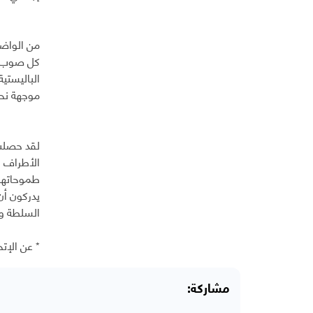
من الواضح
كل صوب فف
الباليستي
موجهة نح
لقد حصلت
الأطراف و
طموحاتهم 
يدركون أن
السلطة وا
* عن الإتحا
مشاركة: