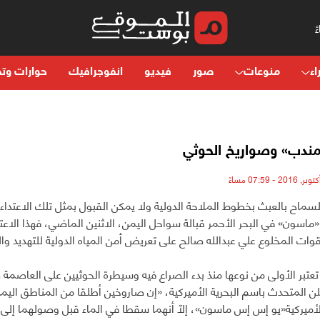
اء
منوعات
صور
فيديو
انفوجرافيك
حوارات وتح
مندب» وصواريخ الحوثي
لسماح بالعبث بخطوط الملاحة الدولية ولا يمكن القبول بمثل تلك الاعتداءا
 «ماسون» في البحر الأحمر قبالة سواحل اليمن، الاثنين الماضي، فهذا الاعت
قوات المخلوع علي عبدالله صالح على تعريض أمن المياه الدولية للتهديد وا
علن المتحدث باسم البحرية الأميركية، «إن صاروخين أطلقا من المناطق اليمن
لأميركية«يو إس إس ماسون»، إلاّ أنهما سقطا في الماء قبل وصولهما إلى 