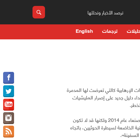
نرصد الأخبار ونحللها
ليلات
ترجمات
English
ت الإرهابية كالتي تعرضت لها المدمرة
داء دليل جديد على إصرار المليشيات
لخطر.
في حادثة تعتبر الأولى من نوعها منذ بدء الصراع فيه وسيطرة الحوثيين على العاصمة صنعاء عام 2014 ولكنها قد لا تكون
ية الخاضعة لسيطرة الحوثيين، باتجاه
السفينة».