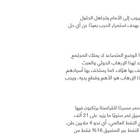
هروب إلى الأمام وتجاهل الحلول
بهدف استمرار الحرب بعيدًا عن أي حل
ا الوضع المتصاعد لا يملك المجتمع
 لهذا الإرهاب الحوثي والعبث
تخف بها هؤلاء كما يستخف بها أسيادهم
ا الإرهاب هو الأهم وقطع يديه، ويجب
مر مسرحًا للقراصنة يرتكبون فيها
جرائمهم، ولا أن يتحقق الحلم الإيراني بالسيطرة عليه فمن خلال هذا البحر وهذا المضيق تمر سنويًا ما يزيد على 21 ألف
سفينة محملة بشتى أنواع البضائع، بالإضافة إلى ذلك فإن ما بين 5 إلى 6% من إنتاج النفط العالمي، أي نحو 4 ملايين طن،
تمر يوميًا عبر المضيق باتجاه قناة السويس ومنها إلى بقية أنحاء العالم، وتمثل تجارة النفط عبر المضيق 16% فقط من