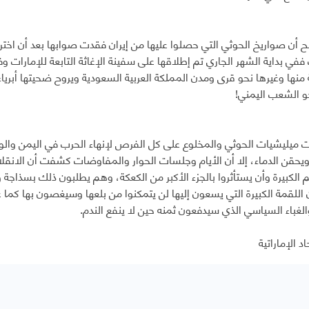
 أن صواريخ الحوثي التي حصلوا عليها من إيران فقدت صوابها بعد أن اختر
ي بداية الشهر الجاري تم إطلاقها على سفينة الإغاثة التابعة للإمارات 
ة منها وغيرها نحو قرى ومدن المملكة العربية السعودية ويروح ضحيتها أبري
و الشعب اليمني!
 ميليشيات الحوثي والمخلوع على كل الفرص لإنهاء الحرب في اليمن وا
يحقن الدماء، إلا أن الأيام وجلسات الحوار والمفاوضات كشفت أن الانقلابي
الكبيرة وأن يستأثروا بالجزء الأكبر من الكعكة، وهم يطلبون ذلك بسذاجة
 اللقمة الكبيرة التي يسعون إليها لن يتمكنوا من بلعها وسيغصون بها كما
لغباء السياسي الذي سيدفعون ثمنه حين لا ينفع الندم.
د الإماراتية