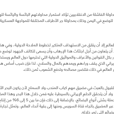
اولة الفاشلة من الانقلابيين تؤكد استمرار محاولاتهم البائسة واليائسة لل
للوضع في اليمن وذلك بمحاولة جر الأطراف المختلفة للمواجهة العسكرية 
لعالم إلا أن يقلق من الاستهداف المتكرر لخطوط الملاحة الدولية، وفي هذ
ا أن يتعاون من أجل اجتثاث هذا الإرهاب وأن يسعى لتكاتف الجهود لوضع حد
ر بكل القوانين والأعراف والمواثيق الدولية التي تحترمها دول العالم ويس
إيراني الذي يقف وراءهم ويمدهم بالمال والسلاح، لذا فإن ضرب أساس هذ
خر العالم في ذلك فتتضرر مصالحه وتدفع الشعوب ثمن ذلك.
لقبول بالعبث في مضيق مهم كباب المندب ولا السماح لأن يكون البحر الأح
ضائع التي تمر خلاله.