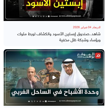
الاربعاء, 04 فبراير, 2026
شاهد..صندوق إبستين الأسود وانكشاف تورط ملوك
ورؤساء وشبكة ظل مخفية