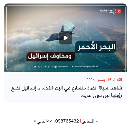
الثلاثاء, 16 ديسمبر, 2025
شاهد..سباق نفوذ متسارع في البحر الأحمر و إسرائيل تضع
رؤيتها بين قوى عديدة
« السابق
1
2
3
4
5
6
7
8
9
10
>>
التالي »