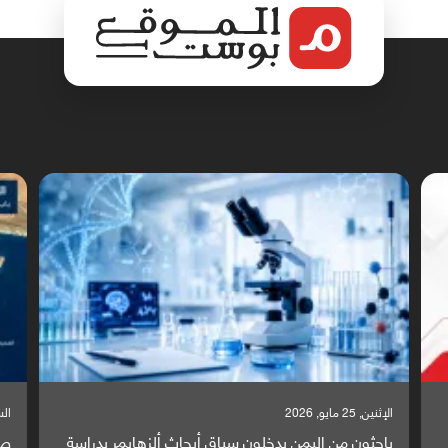
الإثنين, 25 مايو, 2026
السبت,
باحثون من اليمن يدخلون سباق أبحاث ألزهايمر بدراسة
صر