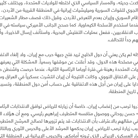
ت جديته، والمسار السياسي الذي اختطه للولايات المتحدة، ويختلف كثيرا
الجوي للقوات السورية وميليشيات إيرانية في المنطقة القريبة من الأردن، 
ام السوري وإيران بعدم التعرض للأردن. وقبل ذلك قصف مطار الشعيرات
دما استخدم الأسلحة الكيماوية. كما صحح الجانب الأميركي سياسته في ال
ب الانقلابيين، ففعل عمليات التفتيش البحرية، واستأنف إرسال الذخيرة، وأ
م جداً للتحالف.
له لم يكن يعني أن دول الخليج تريد فتح جبهة حرب مع إيران، ولا إلغاء الات
ي مصلحة هذه الدول، وقد أعلنت عن موقفها رسمياً. المشكلة التي يعرفها 
ايات المتحدة رهينة في فترة أوباما الرئاسية الثانية، عندما حرصت واشنطن
على الاتفاق النووي. وكانت النتيجة أن إيران انتشرت عسكرياً في العراق وسو
هدايا على إيران من أجل هذه الاتفاقية على حساب أمن دول المنطقة، وتسب
تاريخ المنطقة.
روا ترمب من إغضاب إيران، خاصة أن زيارته للرياض توافق الانتخابات الرئا
 حسن روحاني ووصول منافسه المتطرف إبراهيم رئيسي. ومع أن هؤلاء ال
 مقالهم بالاعتراف بأن الانتخابات قد يتم تزويرها لصالح المرشح الم
ب زيارة ترمب للرياض. إيران يحكمها المرشد الأعلى والحرس الثوري وبالتالي
ار العسكري الإيراني الذي ترونه أمامكم، والحروب الإيرانية في المنطقة ال