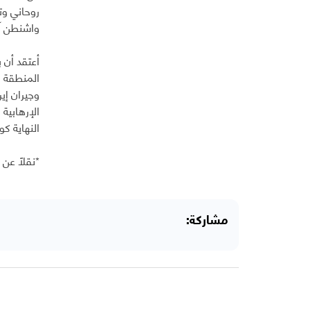
روحاني وتح
واشنطن آ
أعتقد أن 
المنطقة و
وجيران إي
الإرهابية
النهاية كو
*نقلاً عن
مشاركة: