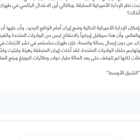
ت نظر الإدارة الأميركية السابقة. وبالتالي أين الاعتدال الرئاسي في طهران 
نذاك؟
بإمكان الإدارة الأميركية الحالية وضع إيران أمام الواقع الجديد، وأن عليه
العالم، وأن هذا سيقابل إيجابياً بالانفتاح ليس من الولايات المتحدة وا
ران. من دون إرسال رسالة واضحة، فإن طهران ستستمر في نشر الأزمات في 
 وتهاجم حلفاء الولايات المتحدة. لقد أخذت إيران المنطقة رهينة وابتزت وا
فئت لكنها لم تتوقف حتى بعد المائة مليار دولار وطائرات البوينغ ورفع الع
 "الشرق الأوسط"