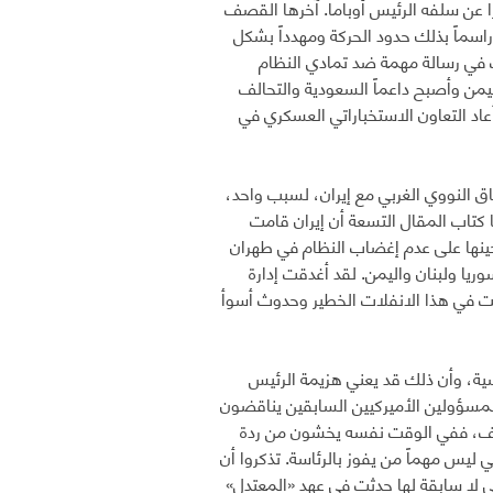
 عن سلفه الرئيس أوباما. آخرها القصف
راسماً بذلك حدود الحركة ومهدداً بشكل
 في رسالة مهمة ضد تمادي النظام
يمن وأصبح داعماً السعودية والتحالف
عاد التعاون الاستخباراتي العسكري في
فاق النووي الغربي مع إيران، لسبب واحد،
كتاب المقال التسعة أن إيران قامت
 حينها على عدم إغضاب النظام في طهران
ريا ولبنان واليمن. لقد أغدقت إدارة
بت في هذا الانفلات الخطير وحدوث أسوأ
سية، وأن ذلك قد يعني هزيمة الرئيس
مسؤولين الأميركيين السابقين يناقضون
تطرف، ففي الوقت نفسه يخشون من ردة
 ليس مهماً من يفوز بالرئاسة. تذكروا أن
تي لا سابقة لها حدثت في عهد «المعتدل»