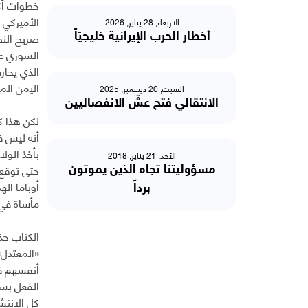
خطوات أكد
الأميركي 
الاربعاء, 28 يناير, 2026
صريح النظ
أخطار الحرب الإيرانية خليجيّاً
السوري عن
الذي يحار
اليمن المه
السبت, 20 ديسمبر, 2025
الانتقالي فتح عشَّ الانفصاليين
لكن هذا ك
أنه ليس ف
بأخذ الول
الأحد, 21 يناير, 2018
حتى توقع 
مسؤوليتنا تجاه الذين يموتون
أوباما ال
برداً
مأساة في 
الكتاب حذ
«المعتدل»
أنفسهم في
الفعل بسب
كل الانتش