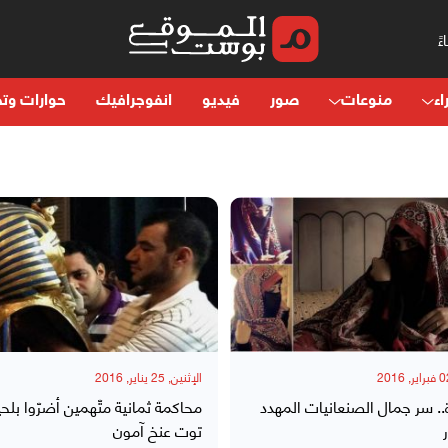
اء
منوعات
صور
فيديو
انفوجرافيك
حوارات وتح
الإثنين, 25 يناير, 2016
.. سر جمال الصنعانيات المهدد
محاكمة ثمانية متّهمين أضرّوا بلحي
توت عنخ آمون