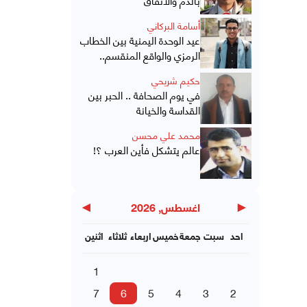
أسامة البركاني
عيد الوحدة اليمنية بين الخطاب
الرمزي والواقع المنقسم..
حكيم شريحي
في يوم الصحافة .. الحبر بين
القداسة والخيانة
محمد علي محسن
عالم يتشكل فأين العرب ؟!
▶
◀
اغسطس, 2026
احد
سبت
جمعة
خميس
اربعاء
ثلاثاء
اثنين
1
7
6
5
4
3
2