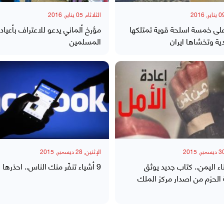
الثلاثاء, 05 يناير, 2016
لى خمسة اسلحة قوية تمتلكها
مؤرخ ألماني يدعو للاعتراف بأعياد
ة وتخشاها ايران
المسلمين
الإثنين, 28 ديسمبر, 2015
ناء اليمن.. كتاب جديد يوثق
9 أشياء تنفّر منك الناس.. احذرها
الحزم من اصدار مركز الملك