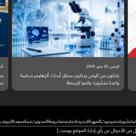
السبت, 23 مايو, 2026
اق أبحاث ألزهايمر بدراسة
صراع دولي يتصاعد قرب اليمن والبحر ا
)
ساحة مواجهة عالمية (ترجمة)
ضاء
شبوة
حضرموت
المهرة
الحديدة
ذمار
صنعاء
ريمة
المحويت
حجة
صعدة
الجوف
م
ال من الأحوال عن رأي إدارة الموقع بوست ]