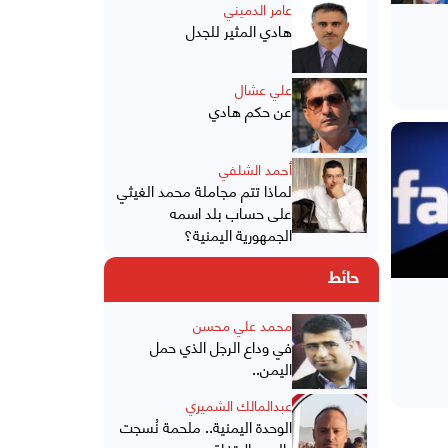
عامر الدميني
هادي المثير للجدل
علي عشال
عن حكم هادي
أحمد الشلفي
لماذا تتم مجاملة محمد الغيثي
على حساب بلد اسمه
الجمهورية اليمنية؟
حائط
محمد علي محسن
في وداع الرجل الذي حمل
اليمن..
عبدالمالك الشميري
الوحدة اليمنية.. ملحمة نُسجت
بالدم والاتفاق