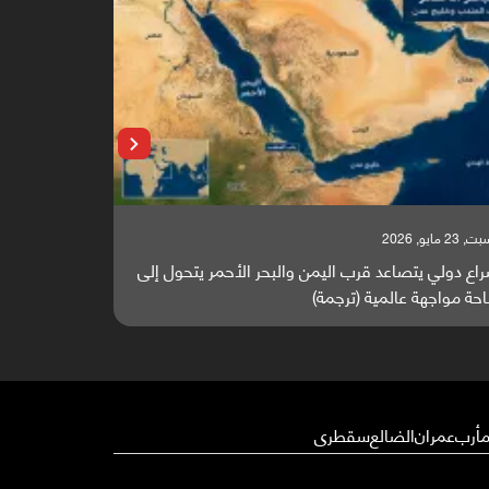
السبت, 23 مايو, 2026
لأحمر يتحول إلى
تقرير أوروبي: باب المندب واليمن أصبحا عقدة التج
والطاقة العالمية (ترجمة)
أرب
عمران
الضالع
سقطرى