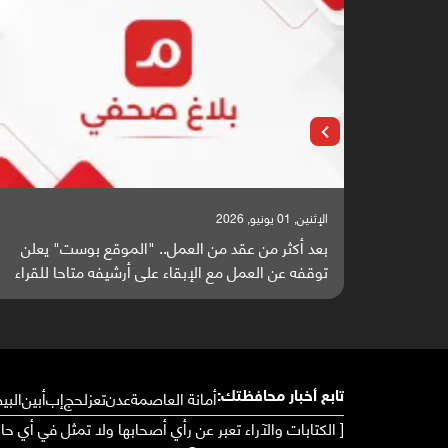
الإثنين, 25 مايو, 2026
 من العمل.. "الموقع بوست" يعلن
باحثون من اليمن يدخلون سب
ع الإبقاء على أرشيفه متاحا للقراء
واعدة منشورة عالميا (ترجمة
أمانة العاصمة
عدن
تعز
لحج
إب
أبين
البي
تابع أخبار محافظتك:
[ الكتابات والآراء تعبر عن رأي أصحابها ولا تمثل في أي ح