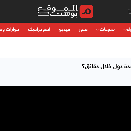
اء
منوعات
صور
فيديو
انفوجرافيك
حوارات وتح
عدة دول خلال دقائق؟