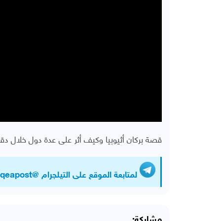
قصة بركان أثيوبيا وكيف أثر على عدة دول خلال دق
لمتابعة الموقع على التيلجرام @Almawqeapost
مشاركة: