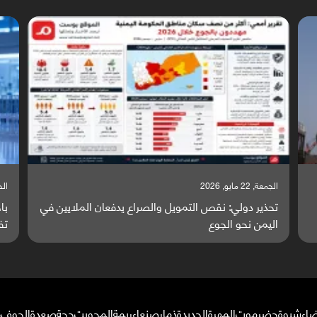
الجمعة, 22 مايو, 2026
الخميس
تحذير دولي: نقص التمويل والصراع يدفعان الملايين في
با
اليمن نحو الجوع
تف
ضاء
شبوة
حضرموت
المهرة
الحديدة
ذمار
صنعاء
ريمة
المحويت
حجة
صعدة
الجوف
م