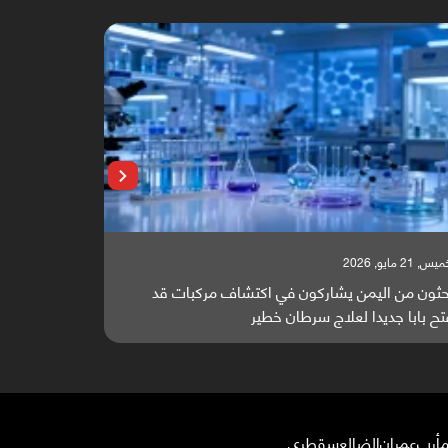
, 21 مايو, 2026
الخميس, 21 مايو, 2026
حثون من اليمن يشاركون في اكتشاف مركبات قد
مجلة مختصة: 
تح بابا جديدا لعلاج سرطان خطير
في جهود إنهاء
أرب
عمران
الضالع
سقطرى