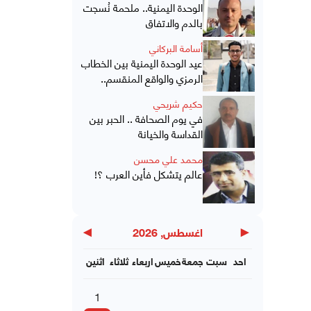
الوحدة اليمنية.. ملحمة نُسجت
بالدم والاتفاق
أسامة البركاني
عيد الوحدة اليمنية بين الخطاب
الرمزي والواقع المنقسم..
حكيم شريحي
في يوم الصحافة .. الحبر بين
القداسة والخيانة
محمد علي محسن
عالم يتشكل فأين العرب ؟!
▶
◀
اغسطس, 2026
احد
سبت
جمعة
خميس
اربعاء
ثلاثاء
اثنين
1