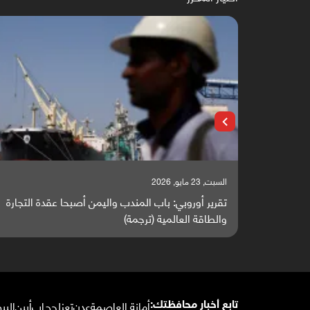
السبت, 23 مايو, 2026
 يتحول إلى
تقرير أوروبي: باب المندب واليمن أصبحا عقدة التجارة
والطاقة العالمية (ترجمة)
أمانة العاصمة
عدن
تعز
لحج
إب
أبين
البي
تابع أخبار محافظتك: