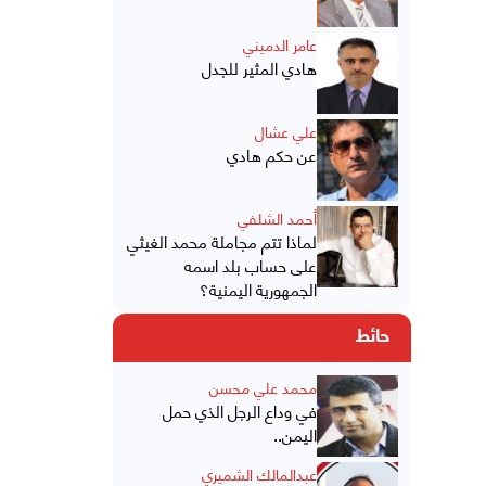
عامر الدميني
هادي المثير للجدل
علي عشال
عن حكم هادي
أحمد الشلفي
لماذا تتم مجاملة محمد الغيثي
على حساب بلد اسمه
الجمهورية اليمنية؟
حائط
محمد علي محسن
في وداع الرجل الذي حمل
اليمن..
عبدالمالك الشميري