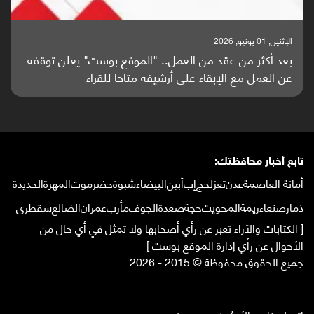
الإثنين, 25 مايو, 2026
باحثون من اليمن يدخلون سباق أبحاث ألزهايمر بدراسة
واعدة منشورة عالميا (ترجمة)
تابع أخبار محافظتك:
أمانة العاصمة
عدن
تعز
لحج
إب
أبين
البيضاء
شبوة
حضرموت
المهرة
الحديدة
ذمار
صنعاء
ريمة
المحويت
حجة
صعدة
الجوف
مأرب
عمران
الضالع
سقطرى
[ الكتابات والآراء تعبر عن رأي أصحابها ولا تمثل في أي حال من
الأحوال عن رأي إدارة الموقع بوست ]
جميع الحقوق محفوظة © 2015 - 2026