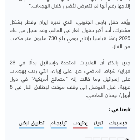
إنتاجها رغم أنها لم تتعرض لأضرار خلال الهجمات."
ويُعد حقل بارس الجنوبي، الذي تديره إيران وقطر بشكل
مشترك، أحد أكبر حقول الغاز في العالم، وقد سجل في عام
2025 رقمًا قياسيا بإنتاج يومي بلغ 730 مليون متر مكعب
من الغاز.
جدير بالذكر أن الولايات المتحدة وإسرائيل بدأتا في 28
فبراير/ شباط الماضي، حربا على إيران، التي ردت بهجمات
على إسرائيل وما قالت إنه "مصالح أمريكية" في دول
عربية، قبل التوصل إلى وقف مؤقت لإطلاق النار في 8
أبريل/ نيسان الماضي.
تابعنا في :
فيسبوك
تويتر
يوتيوب
تيليجرام
تطبيق نبض