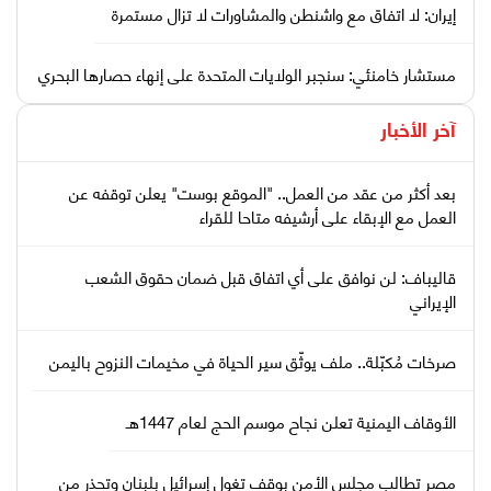
إيران: لا اتفاق مع واشنطن والمشاورات لا تزال مستمرة
مستشار خامنئي: سنجبر الولايات المتحدة على إنهاء حصارها البحري
آخر الأخبار
بعد أكثر من عقد من العمل.. "الموقع بوست" يعلن توقفه عن
العمل مع الإبقاء على أرشيفه متاحا للقراء
قاليباف: لن نوافق على أي اتفاق قبل ضمان حقوق الشعب
الإيراني
صرخات مُكبّلة.. ملف يوثّق سير الحياة في مخيمات النزوح باليمن
الأوقاف اليمنية تعلن نجاح موسم الحج لعام 1447هـ
مصر تطالب مجلس الأمن بوقف تغول إسرائيل بلبنان وتحذر من