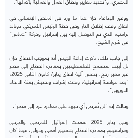
المصري، و"تحديد معايير ونطاق العمل والعملية بأكملها".
ووفق الإذاعة، فإن هذا ما ورد في الملحق الإنساني في
اتفاق وقف إطلاق النار وفق خطة الرئيس الأمريكي دونالد
ترامب، الذي تم التوصل إليه بين إسرائيل وحركة "حماس"
في شرم الشيخ.
إلى جانب ذلك، ذكرت إذاعة الجيش أنه بموجب الاتفاق فإن
تل أبيب ستسمح للفلسطينيين بمغادرة القطاع إلى مصر
عبر معبر رفح، بنفس آلية اتفاق يناير/ كانون الثاني 2025،
"بعد موافقة إسرائيلية، وتحت إشراف وتفتيش بعثة الاتحاد
الأوروبي".
وقالت إنه "لن تُفرض أي قيود على مغادرة غزة إلى مصر".
وفي يناير 2025 سمحت إسرائيل للمرضى والجرحى
ومرافقيهم بمغادرة القطاع بتنسيق أممي ودولي، فيما كان
يتم منع أعداد منهم من السفر بدعوى "أسباب أمنية" رغم