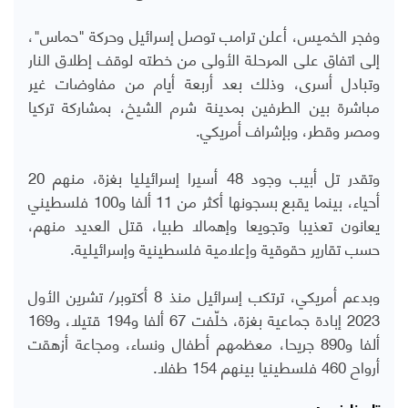
وفجر الخميس، أعلن ترامب توصل إسرائيل وحركة "حماس"،
إلى اتفاق على المرحلة الأولى من خطته لوقف إطلاق النار
وتبادل أسرى، وذلك بعد أربعة أيام من مفاوضات غير
مباشرة بين الطرفين بمدينة شرم الشيخ، بمشاركة تركيا
ومصر وقطر، وبإشراف أمريكي.
وتقدر تل أبيب وجود 48 أسيرا إسرائيليا بغزة، منهم 20
أحياء، بينما يقبع بسجونها أكثر من 11 ألفا و100 فلسطيني
يعانون تعذيبا وتجويعا وإهمالا طبيا، قتل العديد منهم،
حسب تقارير حقوقية وإعلامية فلسطينية وإسرائيلية.
وبدعم أمريكي، ترتكب إسرائيل منذ 8 أكتوبر/ تشرين الأول
2023 إبادة جماعية بغزة، خلّفت 67 ألفا و194 قتيلا، و169
ألفا و890 جريحا، معظمهم أطفال ونساء، ومجاعة أزهقت
أرواح 460 فلسطينيا بينهم 154 طفلا.