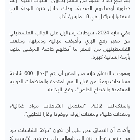
خطورة أوضاعهم الصحية، وذلك خلال فترة الهدنة التي
نسفتها إسرائيل في 18 مارس/ آذار.
وفي مايو 2024، سيطرت إسرائيل على الجانب الفلسطيني
من معبر رفح البري وأحرقت مبانيه ودمرتها، ومنعت
الفلسطينيين من السفر ما أدخلهم خاصة المرضى منهم
بأزمة إنسانية كبيرة.
وبموجب الاتفاق فإنه من المقرر أن يتم "إدخال 600 شاحنة
مساعدات يوميًا من قِبل الأمم المتحدة والمنظمات الدولية
المعتمدة والقطاع الخاص"، وفق الإذاعة.
واستكملت قائلة: "ستحمل الشاحنات مواد غذائية،
ومعدات طبية، ومعدات إيواء، ووقودا وغازا للطهي".
وأكدت أن الاتفاق نص على أن تكون "حركة الشاحنات حرة
من جنوب قطاع غزة إلى شماله على طريقين (رئيسيين):