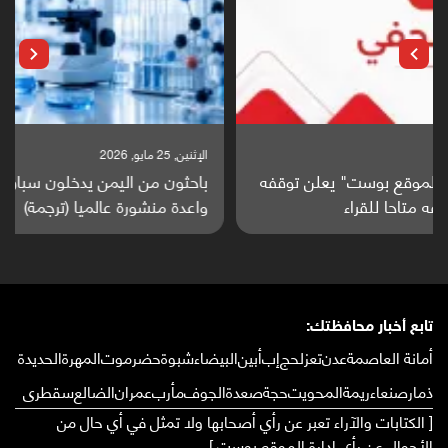
الإثنين, 25 مايو, 2026
باحثون من اليمن يدخلون سباق أبحاث ألزهايمر بدراسة
واعدة منشورة عالميا (ترجمة)
تابع أخبار محافظتك:
أمانة العاصمة
عدن
تعز
لحج
إب
أبين
البيضاء
شبوة
حضرموت
المهرة
الحديدة
ذمار
صنعاء
ريمة
المحويت
حجة
صعدة
الجوف
مأرب
عمران
الضالع
سقطرى
[ الكتابات والآراء تعبر عن رأي أصحابها ولا تمثل في أي حال من
الأحوال عن رأي إدارة الموقع بوست ]