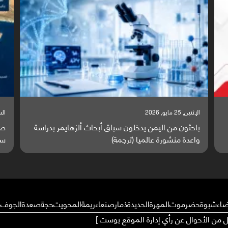
السبت, 23 مايو, 2026
السبت,
صراع دولي يتصاعد قرب اليمن والبحر الأحمر يتحول إلى
تق
ساحة مواجهة عالمية (ترجمة)
وا
ضاء
شبوة
حضرموت
المهرة
الحديدة
ذمار
صنعاء
ريمة
المحويت
حجة
صعدة
الجوف
م
ال من الأحوال عن رأي إدارة الموقع بوست ]