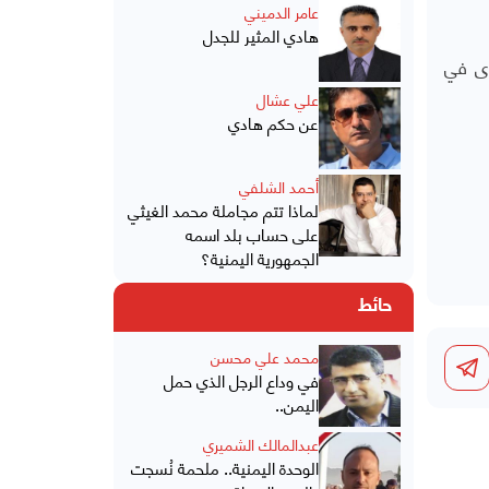
عامر الدميني
هادي المثير للجدل
ن بالقطاع بلا مأوى في
علي عشال
عن حكم هادي
أحمد الشلفي
لماذا تتم مجاملة محمد الغيثي
على حساب بلد اسمه
الجمهورية اليمنية؟
حائط
محمد علي محسن
في وداع الرجل الذي حمل
اليمن..
عبدالمالك الشميري
الوحدة اليمنية.. ملحمة نُسجت