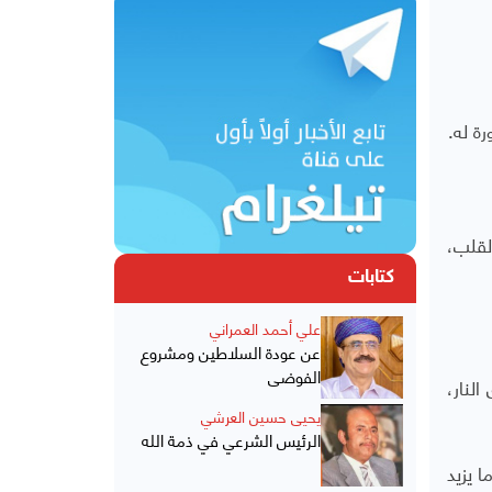
ة له.
لقلب،
كتابات
علي أحمد العمراني
عن عودة السلاطين ومشروع
الفوضى
، عبر القصف وإطلاق النار،
يحيى حسين العرشي
الرئيس الشرعي في ذمة الله
م أمريكي، وخلفت ما يزيد