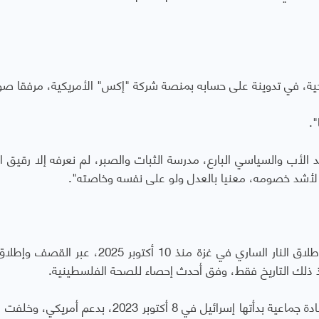
ية، في تدوينة على حسابه بمنصة شركة "إكس" الأمريكية، مرفقا صور
".
ئد الأب والسياسي البارع، مدرسة الثبات والصبر، لم نعرفه إلا رقيق ا
 لأشد خصومه، معنيا بالعدل ولو على نفسه وخاصته".
ويواصل الجيش الإسرائيلي خروقاته لاتفاق وقف إطلاق النار الساري في غزة منذ 10 أكتوبر 2025
وجرى التوصل لاتفاق وقف النار عقب عامين من إبادة جماعية بدأتها إسرائيل في 8 أكتوبر 2023، بدع