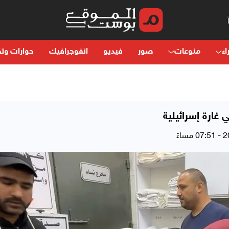
اء
منوعات
صور
فيديو
انفوجرافيك
حوارات وتح
ي غارة إسرائيلية