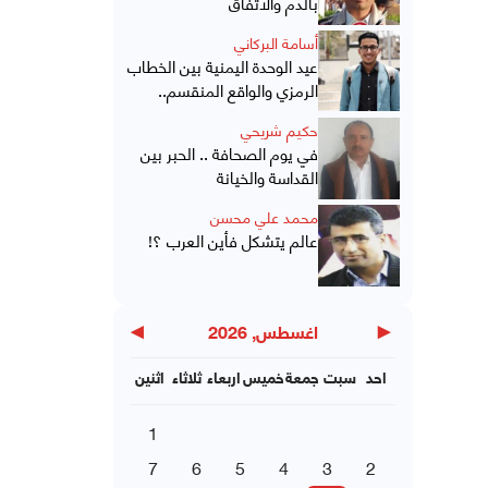
بالدم والاتفاق
أسامة البركاني
عيد الوحدة اليمنية بين الخطاب
الرمزي والواقع المنقسم..
حكيم شريحي
في يوم الصحافة .. الحبر بين
القداسة والخيانة
محمد علي محسن
عالم يتشكل فأين العرب ؟!
▶
◀
اغسطس, 2026
احد
سبت
جمعة
خميس
اربعاء
ثلاثاء
اثنين
1
7
6
5
4
3
2