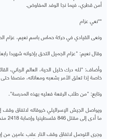
أمن قطري، فيما نجا الوفد المفاوض.
**نعي عزام
ونعى القيادي في حركة حماس باسم نعيم، عزام الح
وقال نعيم: "عزام الجميل التحق بإخوانه شهيدا رابعا
وأضاف: "لله درك خليل الحية، العالم الرباني، القا
خاصة إذا تعلق الأمر بشعبه ومعاناته، منصفا حتى
وتابع: "من طلب الرفعة فعليه بهذه المدرسة".
ما أدى إلى مقتل 846 فلسطينيا وإصابة 2418 منذ ذلك التاريخ فقط، وفق أحدث إحصاء للصحة الفلسطينية.