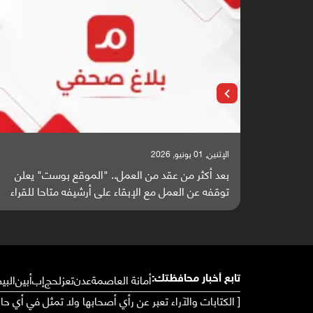
الإثنين, 25 مايو, 2026
" يعلن
باحثون من اليمن يدخلون سباق أبحاث ألزهايمر بدراسة
 للقراء
واعدة منشورة عالميا (ترجمة)
أمانة العاصمة
عدن
تعز
لحج
إب
أبين
البي
تابع أخبار محافظتك:
[ الكتابات والآراء تعبر عن رأي أصحابها ولا تمثل في أي ح