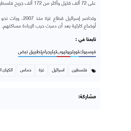
على 72 ألف قتيل وأكثر من 172 ألف جريح فلسطيني.
أوضاع كارثية بعد أن دمرت حرب الإبادة مساكنهم.
تابعنا في :
فيسبوك
تويتر
يوتيوب
تيليجرام
تطبيق نبض
فلسطين
اسرائيل
غزة
حماس
الكيان 
مشاركة: