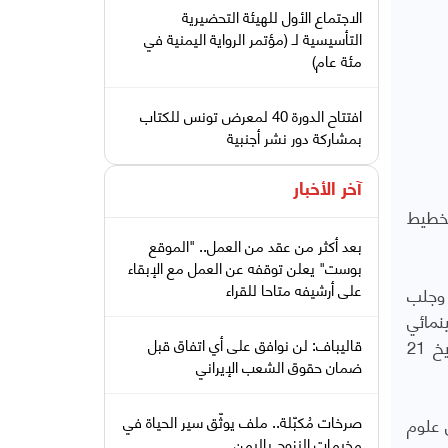
الاجتماع الأول للهيئة التحضيرية
التأسيسية لـ (مؤتمر الرواية اليمنية في
مئة عام)
افتتاح الدورة 40 لمعرض تونس للكتاب
بمشاركة دور نشر أجنبية
آخر الأخبار
تخطيط
بعد أكثر من عقد من العمل.. "الموقع
بوست" يعلن توقفه عن العمل مع الإبقاء
على أرشيفه متاحا للقراء
 وجلب
لم سينمائي
طويل انتهى السالمي من كتابته برفقة صديقه منذ نحو سنة وسجّل حقوقه الأدبية في وزارة الثقافة التونسية بتاريخ 21
قاليباف: لن نوافق على أي اتفاق قبل
ضمان حقوق الشعب الإيراني
صرخات مُكبّلة.. ملف يوثّق سير الحياة في
 علوم
مخيمات النزوح باليمن