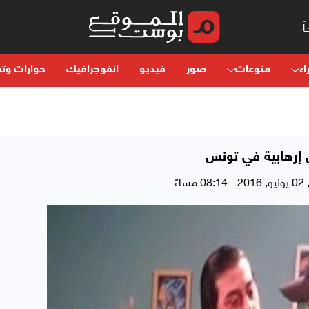
اء
منوعات
صور
فيديو
انفوجرافيك
حوارات وتح
ل إرهابية في تونس
ساءً