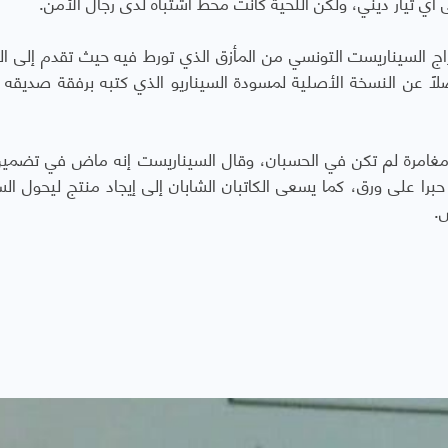
 أي تيار ديني، ولكن اللحية كانت محطّ اشتباه لدى رجال الأمن.
اج السيناريست التونسي من المأزق الذي تورط فيه حيث تقدم إلى ا
اً عن النسخة الأصلية لمسودة السيناريو الذي كتبه برفقة صديقه
د مغامرة لم تكن في الحسبان، وقال السيناريست إنه ماض في تضمي
حبرا على ورق، كما يسعى الكاتبان الشابان إلى إيجاد منتج ليحول السي
.