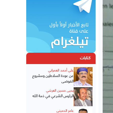
كتابات
علي أحمد العمراني
عن عودة السلاطين ومشروع
الفوضى
يحيى حسين العرشي
الرئيس الشرعي في ذمة الله
عامر الدميني