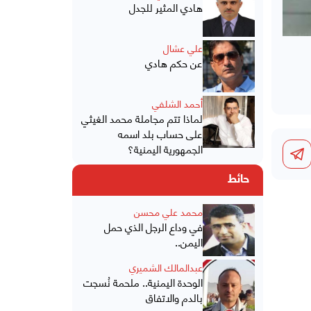
هادي المثير للجدل
علي عشال
عن حكم هادي
أحمد الشلفي
لماذا تتم مجاملة محمد الغيثي
على حساب بلد اسمه
الجمهورية اليمنية؟
حائط
محمد علي محسن
في وداع الرجل الذي حمل
اليمن..
عبدالمالك الشميري
الوحدة اليمنية.. ملحمة نُسجت
بالدم والاتفاق