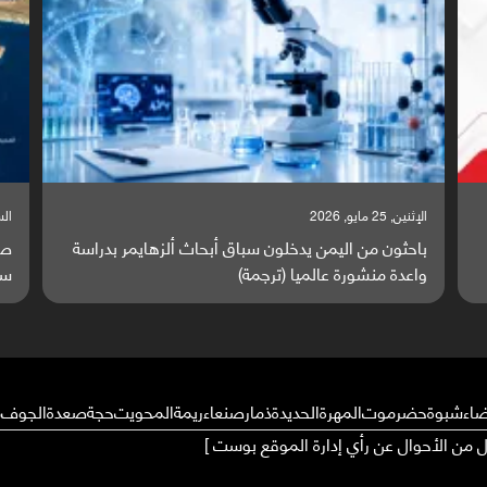
السبت, 23 مايو, 2026
السبت,
صراع دولي يتصاعد قرب اليمن والبحر الأحمر يتحول إلى
تق
ساحة مواجهة عالمية (ترجمة)
وا
ضاء
شبوة
حضرموت
المهرة
الحديدة
ذمار
صنعاء
ريمة
المحويت
حجة
صعدة
الجوف
م
ال من الأحوال عن رأي إدارة الموقع بوست ]