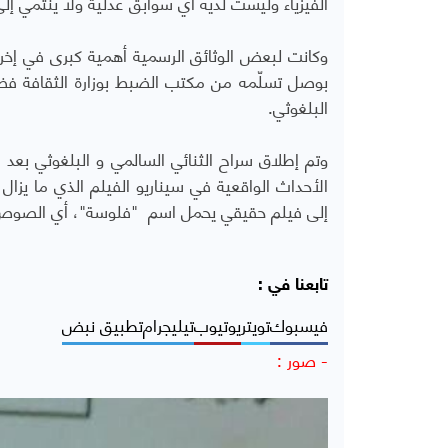
الفيزياء وليست لديه أيّ سوابق عدلية ولا ينتمي إلى
وكانت لبعض الوثائق الرسمية أهمية كبرى في إخر
بوصل تسلّمه من مكتب الضبط بوزارة الثقافة فضل
البلغوثي.
وتم إطلاق سراح الثنائي السالمي و البلغوثي بع
الأحداث الواقعية في سيناريو الفيلم الذي ما يزال 
إلى فيلم حقيقي يحمل اسم "فلوسة"، أي الصوص
تابعنا في :
فيسبوك
تويتر
يوتيوب
تيليجرام
تطبيق نبض
- صور :