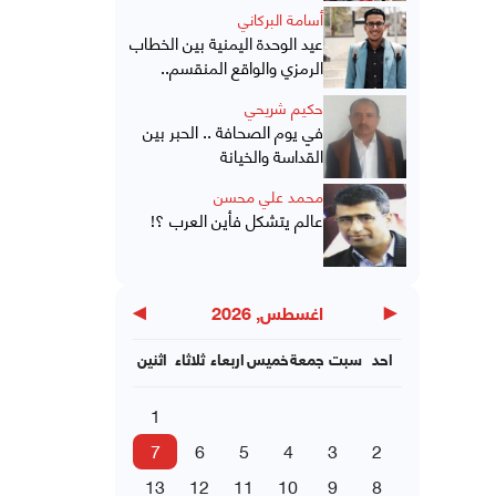
أسامة البركاني
عيد الوحدة اليمنية بين الخطاب
الرمزي والواقع المنقسم..
حكيم شريحي
في يوم الصحافة .. الحبر بين
القداسة والخيانة
محمد علي محسن
عالم يتشكل فأين العرب ؟!
▶
◀
اغسطس, 2026
احد
سبت
جمعة
خميس
اربعاء
ثلاثاء
اثنين
1
7
6
5
4
3
2
13
12
11
10
9
8