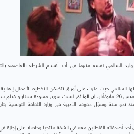
وليد السالمي نفسه متهما في أحد أقسام الشرطة بالعاصمة بال
ها السالمي حيث عثرت على أوراق تتضمّن التخطيط لأعمال إرهابية
سلاح نحو العاصمة ليتضح بعد التحقيق مساء الخميس 26 مايو/أيار، ان الوثائق ليست سوى مسودة سيناريو في
حد أصدقائه القاطنين معه في الشقة ملتحيا وحاصلا على إجازة في