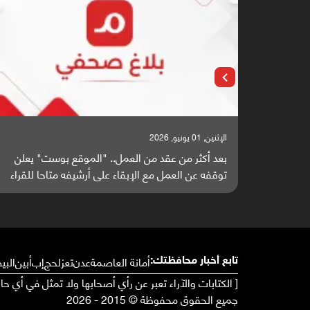
الإثنين, 25 مايو, 2026
" يعلن
باحثون من اليمن يدخلون سباق أبحاث ألزهايمر بدراسة
 للقراء
واعدة منشورة عالميا (ترجمة)
أمانة العاصمة
عدن
تعز
لحج
إب
أبين
البي
تابع أخبار محافظتك:
[ الكتابات والآراء تعبر عن رأي أصحابها ولا تمثل في أي ح
جميع الحقوق محفوظة © 2015 - 2026