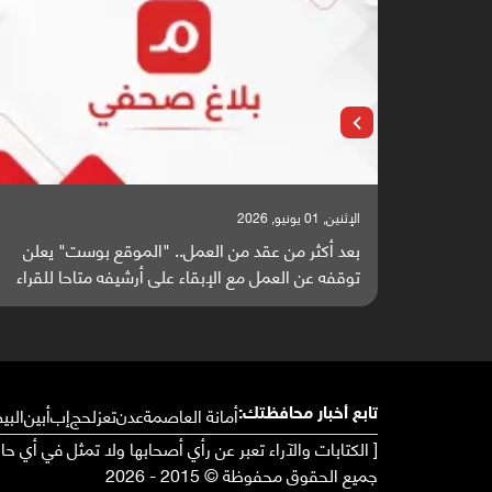
الإثنين, 25 مايو, 2026
" يعلن
باحثون من اليمن يدخلون سباق أبحاث ألزهايمر بدراسة
 للقراء
واعدة منشورة عالميا (ترجمة)
أمانة العاصمة
عدن
تعز
لحج
إب
أبين
البي
تابع أخبار محافظتك:
[ الكتابات والآراء تعبر عن رأي أصحابها ولا تمثل في أي ح
جميع الحقوق محفوظة © 2015 - 2026