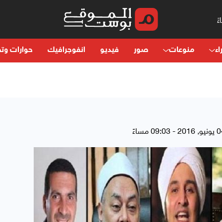
اء
منوعات
صور
فيديو
انفوجرافيك
حوارات وتح