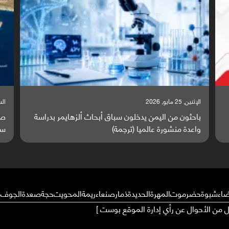
السبت, 23 مايو, 2026
السبت,
صراع دولي يتصاعد قرب اليمن والبحر الأحمر يتحول إلى
تق
ساحة مواجهة عالمية (ترجمة)
وا
ضاء
شبوة
حضرموت
المهرة
الحديدة
ذمار
صنعاء
ريمة
المحويت
حجة
صعدة
الجوف
م
ال من الأحوال عن رأي إدارة الموقع بوست ]