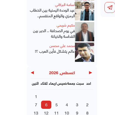
أسامة البركاني
عيد الوحدة اليمنية بين الخطاب
الرمزي والواقع المنقسم..
حكيم شريحي
في يوم الصحافة .. الحبر بين
القداسة والخيانة
محمد علي محسن
عالم يتشكل فأين العرب ؟!
▶
◀
اغسطس, 2026
احد
سبت
جمعة
خميس
اربعاء
ثلاثاء
اثنين
1
7
6
5
4
3
2
13
12
11
10
9
8