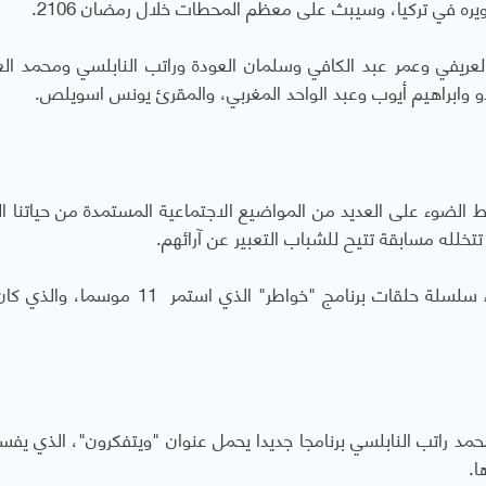
يره في تركيا، وسيبث على معظم المحطات خلال رمضان 2106.
ريفي وعمر عبد الكافي وسلمان العودة وراتب النابلسي ومحمد ا
وابراهيم أيوب وعبد الواحد المغربي، والمقرئ يونس اسويلص.
ط الضوء على العديد من المواضيع الاجتماعية المستمدة من حياتنا ال
له مسابقة تتيح للشباب التعبير عن آرائهم.
ويذكر أن الشقيري أعلن في رمضان الماضي انتهاء سلسلة حلقات برنامج "خواطر" الذي استم
حمد راتب النابلسي برنامجا جديدا يحمل عنوان "ويتفكرون"، الذي يفس
ا.