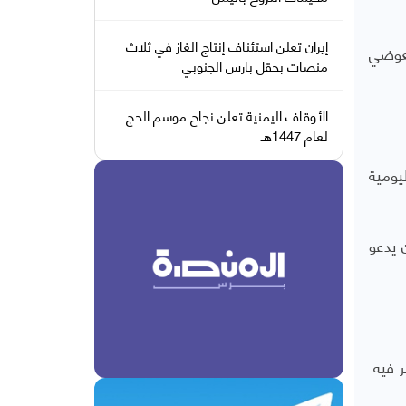
إيران تعلن استئناف إنتاج الغاز في ثلاث
لعوضي
منصات بحقل بارس الجنوبي
الأوقاف اليمنية تعلن نجاح موسم الحج
لعام 1447هـ
يومية
ر 11 موسما، والذي كان يدعو
ر فيه