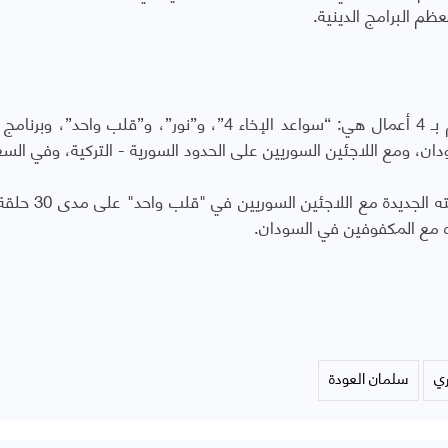
 البرامج الدينية.
يطل سلمان بن فهد العودة في رمضان هذا العام بـ 4 أعمال هي: “سواعد الإخاء 4”، و”نور”، و”قلب واحد
دان، ومع اللاجئين السوريين على الحدود السورية - التركية، وفي السع
وقال العودة عبر حسابه على سناب شات، إن تجربته الجد
يره مع المكفوفين في السودان.
ري
سلمان العودة