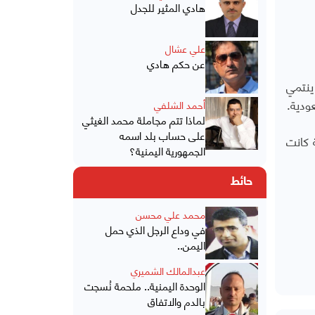
هادي المثير للجدل
علي عشال
عن حكم هادي
”، وبرنامج ينتمي
ودية.
أحمد الشلفي
لماذا تتم مجاملة محمد الغيثي
على حساب بلد اسمه
يدة مع اللاجئين السوريين في "قلب واحد" على مدى 30 حلقة كانت
الجمهورية اليمنية؟
حائط
محمد علي محسن
في وداع الرجل الذي حمل
اليمن..
عبدالمالك الشميري
الوحدة اليمنية.. ملحمة نُسجت
بالدم والاتفاق