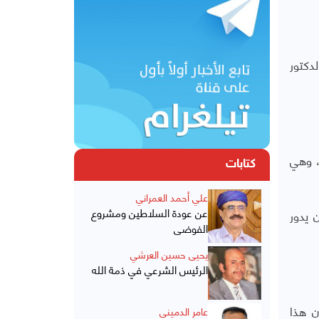
دكتور
يصل عمقها إلى 27 م ، في تركيا، وهي
كتابات
علي أحمد العمراني
عن عودة السلاطين ومشروع
 يدور
الفوضى
يحيى حسين العرشي
الرئيس الشرعي في ذمة الله
ن هذا
عامر الدميني