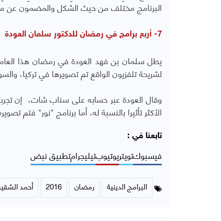
البرنامج مختلف من حيث الشكل والمضمون عن معظم
7- أربع برامج في رمضان للدكتور سلمان العودة
لشريحة تلفزيون الواقع تم تصويرها في تركيا، والسو
الأكثر تأثيرا بالنسبة له، أما برنامج "نور" فتم تصو
تابعنا في :
فيسبوك
تويتر
يوتيوب
تيليجرام
تطبيق نبض
البرامج الدينية
رمضان
2016
أحمد الشقي