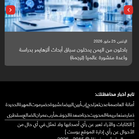
الإثنين, 25 مايو, 2026
باحثون من اليمن يدخلون سباق أبحاث ألزهايمر بدراسة
واعدة منشورة عالميا (ترجمة)
تابع أخبار محافظتك:
أمانة العاصمة
عدن
تعز
لحج
إب
أبين
البيضاء
شبوة
حضرموت
المهرة
الحديدة
ذمار
صنعاء
ريمة
المحويت
حجة
صعدة
الجوف
مأرب
عمران
الضالع
سقطرى
[ الكتابات والآراء تعبر عن رأي أصحابها ولا تمثل في أي حال من
الأحوال عن رأي إدارة الموقع بوست ]
جميع الحقوق محفوظة © 2015 - 2026