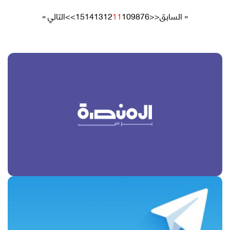
« السابق
<<
6
7
8
9
10
11
12
13
14
15
>>
التالي »