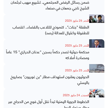
ضمن رسائل الرفض المجتمعي.. تشييع مهيب لجثمان
الشيخ ناجي جمعان في صنعاء
الأحد, 25 مايو, 2025
الطفلة "جنات".. كنموذج للتلاعب بالقضاء.. اغتصاب
للطفولة واغتيال للعدالة (رصد)
الأحد, 25 مايو, 2025
محكمة حوثية تصدر حكماً بسجن "عدنان الحرازي" 15 عاماً
ومصادرة أملاكه
الأحد, 25 مايو, 2025
الحوثيون يعلنون استهداف مطار "بن غوريون" بصاروخ
باليستي
السبت, 24 مايو, 2025
الخطوط الجوية اليمنية تبدأ نقل أول فوج من الحجاج عبر
مطار صنعاء الدولي