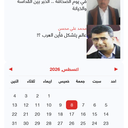
في يوم الصحافة .. الحبر بين القداسة
والخيانة
محمد علي محسن
عالم يتشكل فأين العرب ؟!
▶
◀
اغسطس, 2026
احد
سبت
جمعة
خميس
اربعاء
ثلاثاء
اثنين
4
3
2
1
13
12
11
10
9
8
7
6
5
22
21
20
19
18
17
16
15
14
31
30
29
28
27
26
25
24
23