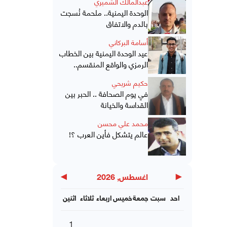
عبدالمالك الشميري
الوحدة اليمنية.. ملحمة نُسجت
بالدم والاتفاق
أسامة البركاني
عيد الوحدة اليمنية بين الخطاب
الرمزي والواقع المنقسم..
حكيم شريحي
في يوم الصحافة .. الحبر بين
القداسة والخيانة
محمد علي محسن
عالم يتشكل فأين العرب ؟!
▶
◀
اغسطس, 2026
احد
سبت
جمعة
خميس
اربعاء
ثلاثاء
اثنين
1