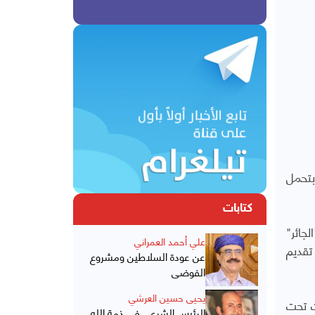
بتحمل
كتابات
جائر"
علي أحمد العمراني
تقديم
عن عودة السلاطين ومشروع
الفوضى
يحيى حسين العرشي
ت تحت
الرئيس الشرعي في ذمة الله