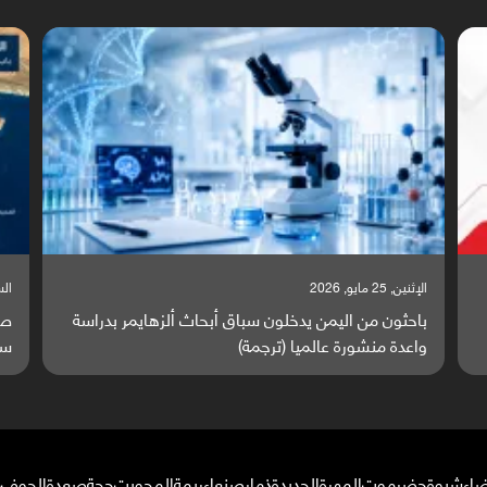
السبت, 23 مايو, 2026
السبت,
صراع دولي يتصاعد قرب اليمن والبحر الأحمر يتحول إلى
تق
ساحة مواجهة عالمية (ترجمة)
وا
ضاء
شبوة
حضرموت
المهرة
الحديدة
ذمار
صنعاء
ريمة
المحويت
حجة
صعدة
الجوف
م