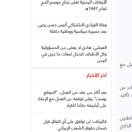
الأوقاف اليمنية تعلن نجاح موسم الحج
لعام 1447هـ
وفاة القيادي الاشتراكي أنيس حسن يحيى
بعد مسيرة سياسية ووطنية حافلة
العرشي: هادي لا يعفى من المسؤولية
وكل الأطراف تتحمل تبعات ما جرى في
اليمن
مل مع
آخر الأخبار
در عن
بعد أكثر من عقد من العمل.. "الموقع
تأكيد
بوست" يعلن توقفه عن العمل مع الإبقاء
على أرشيفه متاحا للقراء
واطنين
قاليباف: لن نوافق على أي اتفاق قبل
لخارج
ضمان حقوق الشعب الإيراني