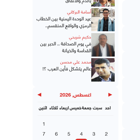
أسامة البركاني
عيد الوحدة اليمنية بين الخطاب
الرمزي والواقع المنقسم..
حكيم شريحي
في يوم الصحافة .. الحبر بين
القداسة والخيانة
محمد علي محسن
عالم يتشكل فأين العرب ؟!
▶
◀
اغسطس, 2026
احد
سبت
جمعة
خميس
اربعاء
ثلاثاء
اثنين
1
7
6
5
4
3
2