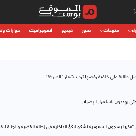
اء
منوعات
صور
فيديو
انفوجرافيك
حوارات وتح
ل طالبة على خلفية رفضها ترديد شعار "الصرخة"
ثي يهددون باستمرار الإضراب
عذيبا بسجون السعودية تشكو تلكؤ الداخلية في إحالة القضية والجناة للق