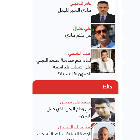
عامر الدميني
هادي المثير للجدل
علي عشال
عن حكم هادي
أحمد الشلفي
لماذا تتم مجاملة محمد الغيثي
على حساب بلد اسمه
الجمهورية اليمنية؟
حائط
محمد علي محسن
في وداع الرجل الذي حمل
اليمن..
عبدالمالك الشميري
الوحدة اليمنية.. ملحمة نُسجت
بالدم والاتفاق