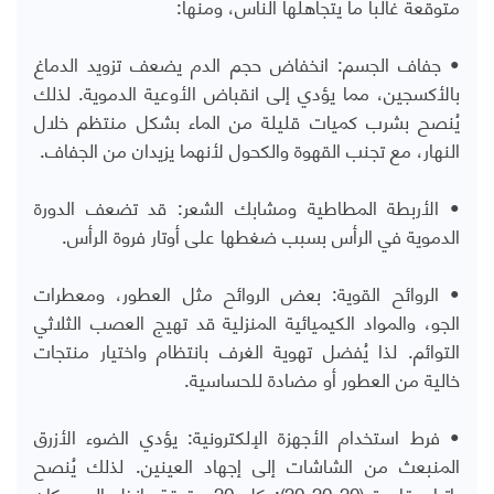
متوقعة غالبا ما يتجاهلها الناس، ومنها:
• جفاف الجسم: انخفاض حجم الدم يضعف تزويد الدماغ
بالأكسجين، مما يؤدي إلى انقباض الأوعية الدموية. لذلك
يُنصح بشرب كميات قليلة من الماء بشكل منتظم خلال
النهار، مع تجنب القهوة والكحول لأنهما يزيدان من الجفاف.
• الأربطة المطاطية ومشابك الشعر: قد تضعف الدورة
الدموية في الرأس بسبب ضغطها على أوتار فروة الرأس.
• الروائح القوية: بعض الروائح مثل العطور، ومعطرات
الجو، والمواد الكيميائية المنزلية قد تهيج العصب الثلاثي
التوائم. لذا يُفضل تهوية الغرف بانتظام واختيار منتجات
خالية من العطور أو مضادة للحساسية.
• فرط استخدام الأجهزة الإلكترونية: يؤدي الضوء الأزرق
المنبعث من الشاشات إلى إجهاد العينين. لذلك يُنصح
باتباع قاعدة (20-20-20): كل 20 دقيقة، انظر إلى مكان