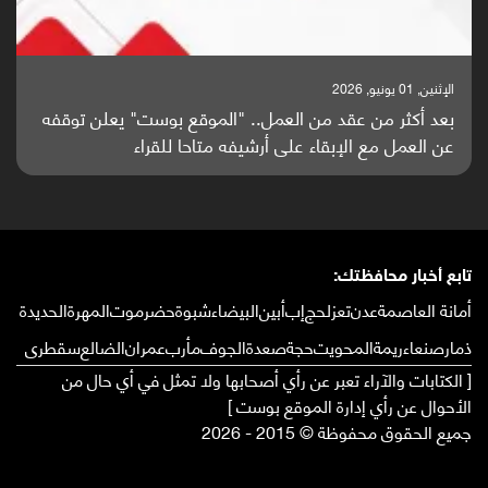
الإثنين, 25 مايو, 2026
باحثون من اليمن يدخلون سباق أبحاث ألزهايمر بدراسة
واعدة منشورة عالميا (ترجمة)
تابع أخبار محافظتك:
أمانة العاصمة
عدن
تعز
لحج
إب
أبين
البيضاء
شبوة
حضرموت
المهرة
الحديدة
ذمار
صنعاء
ريمة
المحويت
حجة
صعدة
الجوف
مأرب
عمران
الضالع
سقطرى
[ الكتابات والآراء تعبر عن رأي أصحابها ولا تمثل في أي حال من
الأحوال عن رأي إدارة الموقع بوست ]
جميع الحقوق محفوظة © 2015 - 2026