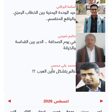
أسامة البركاني
عيد الوحدة اليمنية بين الخطاب الرمزي
والواقع المنقسم..
حكيم شريحي
في يوم الصحافة .. الحبر بين القداسة
والخيانة
محمد علي محسن
عالم يتشكل فأين العرب ؟!
▶
◀
اغسطس, 2026
احد
سبت
جمعة
خميس
اربعاء
ثلاثاء
اثنين