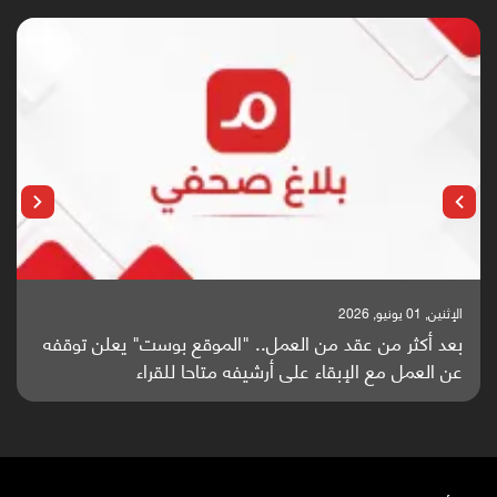
الإثنين, 25 مايو, 2026
باحثون من اليمن يدخلون سباق أبحاث ألزهايمر بدراسة
واعدة منشورة عالميا (ترجمة)