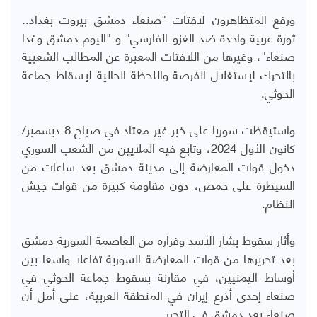
ورفع المتظاهرون لافتات "صنعاء دمشق بيروت بغداد..
ثورة عربية واحدة ضد الغزو الفارسي" و "اليوم دمشق وغدا
صنعاء"، وغيرها من اللافتات المعبرة عن المطالب الشعبية
بالتحرك لإستغلال الفرصة واللحظة الحالية لإسقاط جماعة
الحوثي.
واستيقظت سوريا على خبر غير معتاد في صباح 8 ديسمبر/
كانون الأول 2024، وتابع فيه الملايين من الشعب السوري
دخول قوات المعارضة إلى مدينة دمشق بعد ساعات من
السيطرة على حمص، دون مقاومة كبيرة من قوات جيش
النظام.
وأثار سقوط بشار الأسد وفراره من العاصمة السورية دمشق
بعد تحريرها من قوات المعارضة السورية تفاعلا واسعا بين
أوساط اليمنيين، في مقارنة بسقوط جماعة الحوثي في
صنعاء إحدى أذرع إيران في المنطقة العربية، على أمل أن
صنعاء بعد دمشق في التحرر.