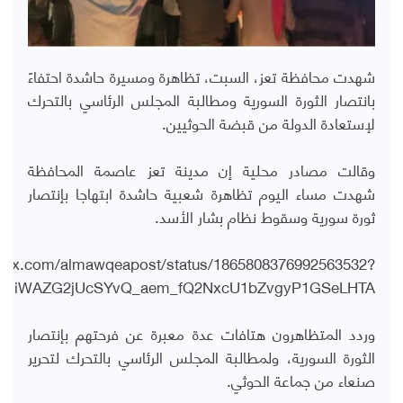
شهدت محافظة تعز، السبت، تظاهرة ومسيرة حاشدة احتفاءً
بانتصار الثورة السورية ومطالبة المجلس الرئاسي بالتحرك
لإستعادة الدولة من قبضة الحوثيين.
وقالت مصادر محلية إن مدينة تعز عاصمة المحافظة
شهدت مساء اليوم تظاهرة شعبية حاشدة ابتهاجا بإنتصار
ثورة سورية وسقوط نظام بشار الأسد.
s://x.com/almawqeapost/status/1865808376992563532?
k02miWAZG2jUcSYvQ_aem_fQ2NxcU1bZvgyP1GSeLHTA
وردد المتظاهرون هتافات عدة معبرة عن فرحتهم بإنتصار
الثورة السورية، ولمطالبة المجلس الرئاسي بالتحرك لتحرير
صنعاء من جماعة الحوثي.