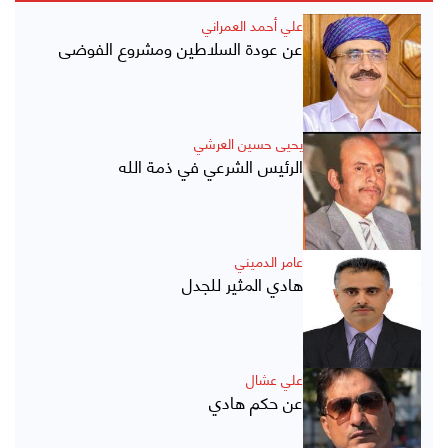
علي أحمد العمراني
عن عودة السلاطين ومشروع الفوضى
يحيى حسين العرشي
الرئيس الشرعي في ذمة الله
عامر الدميني
هادي المثير للجدل
علي عشال
عن حكم هادي