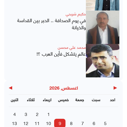
حكيم شريحي
في يوم الصحافة .. الحبر بين القداسة
والخيانة
محمد علي محسن
عالم يتشكل فأين العرب ؟!
▶
◀
اغسطس, 2026
احد
سبت
جمعة
خميس
اربعاء
ثلاثاء
اثنين
4
3
2
1
13
12
11
10
9
8
7
6
5