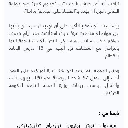
ترامب أنه أمر جيش بلاده بشن "هجوم كبير" ضد جماعة
الحوثي، قبل أن يهدد بـ"القضاء على الجماعة تماما".
بينما ردت الجماعة بالتأكيد على أن تهديد ترامب "لن يثنيها
عن مواصلة مناصرة غزة" حيث استأنفت منذ أيام قصف
مواقع داخل إسرائيل وسفن في البحر الأحمر متوجهة إليها
بالتزامن مع استئناف تل أبيب في 18 مارس الإبادة
بالقطاع.
وحتى الجمعة، تم رصد نحو 150 غارة أمريكية على اليمن
أدت إلى مقتل 57 شخصا وإصابة نحو 130، بينهم نساء
وأطفال، بحسب بيانات وزارة الصحة التابعة لحكومة
الحوثيين.
تابعنا في :
فيسبوك
تويتر
يوتيوب
تيليجرام
تطبيق نبض