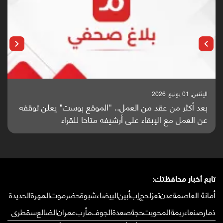
الإثنين, 25 مايو, 2026
باحثون من اليمن يدخلون سباق أبحاث ألزهايمر بدراسة
واعدة منشورة عالميا (ترجمة)
تابع أخبار محافظتك:
أمانة العاصمة
عدن
تعز
لحج
إب
أبين
البيضاء
شبوة
حضرموت
المهرة
الحديدة
ذمار
صنعاء
ريمة
المحويت
حجة
صعدة
الجوف
مأرب
عمران
الضالع
سقطرى