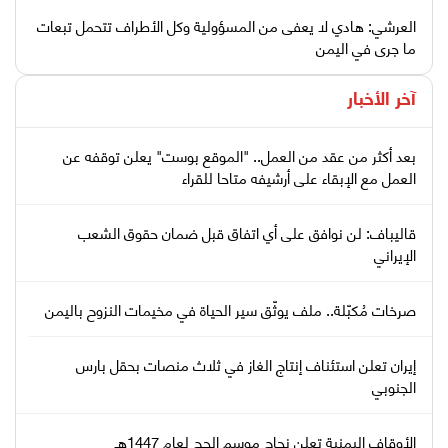
العرشي: هادي لا يعفى من المسؤولية وكل الأطراف تتحمل تبعات
ما جرى في اليمن
آخر الأخبار
بعد أكثر من عقد من العمل.. "الموقع بوست" يعلن توقفه عن
العمل مع الإبقاء على أرشيفه متاحا للقراء
قاليباف: لن نوافق على أي اتفاق قبل ضمان حقوق الشعب
الإيراني
صرخات مُكبّلة.. ملف يوثّق سير الحياة في مخيمات النزوح باليمن
إيران تعلن استئناف إنتاج الغاز في ثلاث منصات بحقل بارس
الجنوبي
الأوقاف اليمنية تعلن نجاح موسم الحج لعام 1447هـ