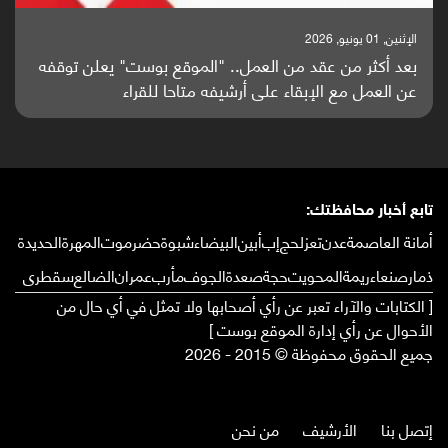
الإثنين, 25 مايو, 2026
باحثون من اليمن يدخلون سباق أبحاث ألزهايمر بدراسة
واعدة منشورة عالميا (ترجمة)
تابع أخبار محافظتك:
أمانة العاصمة
عدن
تعز
لحج
إب
أبين
البيضاء
شبوة
حضرموت
المهرة
الحديدة
ذمار
صنعاء
ريمة
المحويت
حجة
صعدة
الجوف
مأرب
عمران
الضالع
سقطرى
[ الكتابات والآراء تعبر عن رأي أصحابها ولا تمثل في أي حال من
الأحوال عن رأي إدارة الموقع بوست ]
جميع الحقوق محفوظة © 2015 - 2026
إتصل بنا
الأرشيف
من نحن