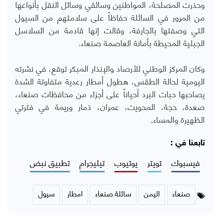
وحذرت المصلحة، المواطنين وسائقي وسائل النقل بأنواعها
من المرور في السائلة حفاظاً على سلامتهم من السيول
التي وصفتها بالجارفة، وقالت إنها قادمة من السلاسل
الجبلية المحيطة بأمانة العاصمة صنعاء.
وكان المركز الوطني للأرصاد والإنذار المبكر توقع، في نشرته
اليومية لحالة الطقس، هطول أمطار رعدية متفاوتة الشدة
يصاحبها حبات البرد أحياناً على أجزاء من محافظات صنعاء،
صعدة، حجة، المحويت، عمران، ذمار وريمة في فترتي
الظهيرة والمساء.
تابعنا في :
فيسبوك
تويتر
يوتيوب
تيليجرام
تطبيق نبض
صنعاء
اليمن
سائلة صنعاء
امطار
سيول