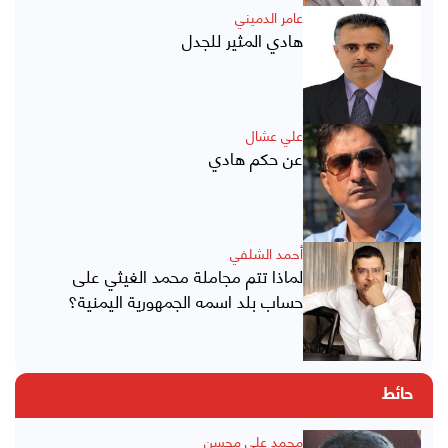
عامر الدميني
هادي المثير للجدل
علي عشال
عن حكم هادي
أحمد الشلفي
لماذا تتم مجاملة محمد الغيثي على
حساب بلد اسمه الجمهورية اليمنية؟
حائط
محمد علي محسن