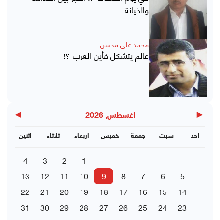
والخيانة
محمد علي محسن
عالم يتشكل فأين العرب ؟!
▶
◀
اغسطس, 2026
احد
سبت
جمعة
خميس
اربعاء
ثلاثاء
اثنين
4
3
2
1
13
12
11
10
9
8
7
6
5
22
21
20
19
18
17
16
15
14
31
30
29
28
27
26
25
24
23