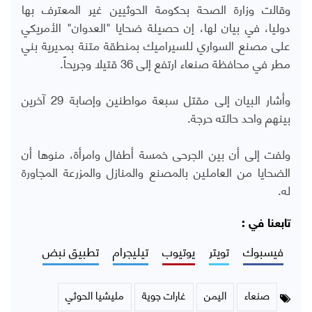
وقالت وزارة الصحة بحكومة الحوثيين غير المعترف بها
دوليا، في بيان لها، إن حصيلة ضحايا "العدوان" الأمريكي
على مصنع السواري للسيراميك بمنطقة متنة بمديرية بني
مطر في محافظة صنعاء ارتفع إلى 36 قتيلا وجريحاً.
وأشار البيان إلى مقتل سبعة مواطنين وإصابة 29 آخرين
بينهم واحد حالته حرجة.
ولفت إلى أن بين الجرحى خمسة أطفال وامرأة، منوها أن
الضحايا من العاملين بالمصنع والمنازل والمزرعة المجاورة
له.
تابعنا في :
فيسبوك
تويتر
يوتيوب
تيليجرام
تطبيق نبض
صنعاء
اليمن
غارات جوية
مليشيا الحوثي