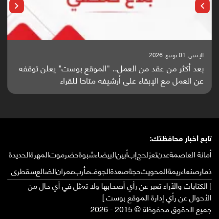
الإثنين, 25 مايو, 2026
باحثون من اليمن يدخلون سباق أبحاث ألزهايمر بدراسة
واعدة منشورة عالميا (ترجمة)
تابع أخبار محافظتك:
أمانة العاصمة
عدن
تعز
لحج
إب
أبين
البيضاء
شبوة
حضرموت
المهرة
الحديدة
ذمار
صنعاء
ريمة
المحويت
حجة
صعدة
الجوف
مأرب
عمران
الضالع
سقطرى
[ الكتابات والآراء تعبر عن رأي أصحابها ولا تمثل في أي حال من
الأحوال عن رأي إدارة الموقع بوست ]
جميع الحقوق محفوظة © 2015 - 2026