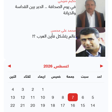
حكيم شريحي
في يوم الصحافة .. الحبر بين القداسة
والخيانة
محمد علي محسن
عالم يتشكل فأين العرب ؟!
▶
◀
اغسطس, 2026
احد
سبت
جمعة
خميس
اربعاء
ثلاثاء
اثنين
4
3
2
1
13
12
11
10
9
8
7
6
5
22
21
20
19
18
17
16
15
14