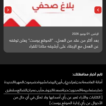
الإثنين, 25 مايو, 2026
باحثون من اليمن يدخلون سباق أبحاث ألزهايمر بدراسة
واعدة منشورة عالميا (ترجمة)
تابع أخبار محافظتك:
أمانة العاصمة
عدن
تعز
لحج
إب
أبين
البيضاء
شبوة
حضرموت
المهرة
الحديدة
ذمار
صنعاء
ريمة
المحويت
حجة
صعدة
الجوف
مأرب
عمران
الضالع
سقطرى
[ الكتابات والآراء تعبر عن رأي أصحابها ولا تمثل في أي حال من
الأحوال عن رأي إدارة الموقع بوست ]