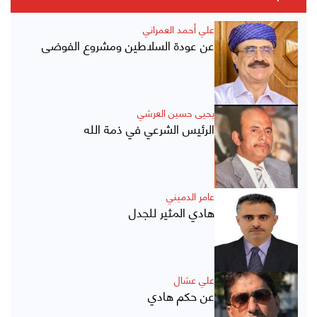
علي أحمد العمراني
عن عودة السلاطين ومشروع الفوضى
يحيى حسين العرشي
الرئيس الشرعي في ذمة الله
عامر الدميني
هادي المثير للجدل
علي عشال
عن حكم هادي