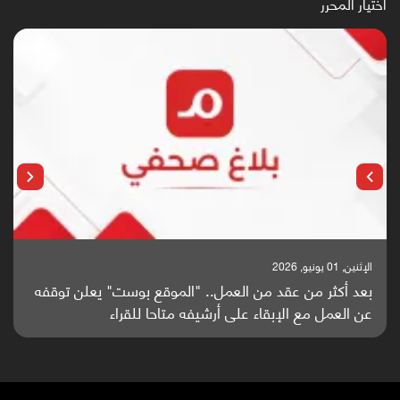
اختيار المحرر
الإثنين, 25 مايو, 2026
باحثون من اليمن يدخلون سباق أبحاث ألزهايمر بدراسة
واعدة منشورة عالميا (ترجمة)