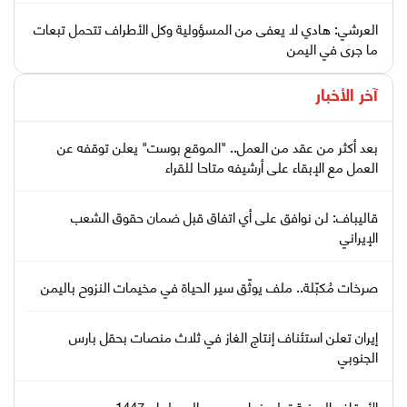
العرشي: هادي لا يعفى من المسؤولية وكل الأطراف تتحمل تبعات
ما جرى في اليمن
آخر الأخبار
بعد أكثر من عقد من العمل.. "الموقع بوست" يعلن توقفه عن
العمل مع الإبقاء على أرشيفه متاحا للقراء
قاليباف: لن نوافق على أي اتفاق قبل ضمان حقوق الشعب
الإيراني
صرخات مُكبّلة.. ملف يوثّق سير الحياة في مخيمات النزوح باليمن
إيران تعلن استئناف إنتاج الغاز في ثلاث منصات بحقل بارس
الجنوبي
الأوقاف اليمنية تعلن نجاح موسم الحج لعام 1447هـ