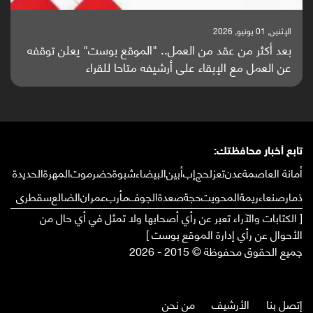
الإثنين, 25 مايو, 2026
باحثون من اليمن يدخلون سباق أبحاث ألزهايمر بدراسة
واعدة منشورة عالميا (ترجمة)
تابع أخبار محافظتك:
أمانة العاصمة
عدن
تعز
لحج
إب
أبين
البيضاء
شبوة
حضرموت
المهرة
الحديدة
ذمار
صنعاء
ريمة
المحويت
حجة
صعدة
الجوف
مأرب
عمران
الضالع
سقطرى
[ الكتابات والآراء تعبر عن رأي أصحابها ولا تمثل في أي حال من
الأحوال عن رأي إدارة الموقع بوست ]
جميع الحقوق محفوظة © 2015 - 2026
إتصل بنا
الأرشيف
من نحن