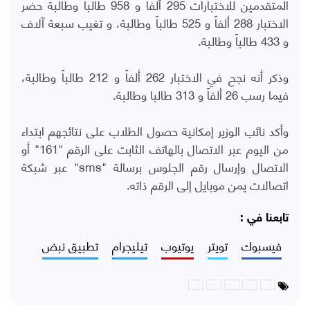
المتقدمين للاختبارات 295 ألفاً و 958 طالباً وطالبة حضر
الاختبار 288 ألفاً و 525 طالباً وطالبة، و تغيب سبعة آلاف
و 433 طالباً وطالبة.
وذكر أنه نجح في الاختبار 262 ألفاً و 212 طالباً وطالبة،
فيما رسب 26 ألفاً و 313 طالبا وطالبة.
وأكد نائب الوزير إمكانية حصول الطلاب على نتائجهم ابتداء
من اليوم عبر الاتصال بالهاتف الثابت على الرقم "161" أو
الاتصال وإرسال رقم الجلوس برسالة "
sms
" عبر شبكة
اتصالات يمن موبايل إلى الرقم ذاته.
تابعنا في :
فيسبوك
تويتر
يوتيوب
تيليجرام
تطبيق نبض