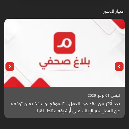
اختيار المحرر
الإثنين, 25 مايو, 2026
باحثون من اليمن يدخلون سباق أبحاث ألزهايمر بدراسة
واعدة منشورة عالميا (ترجمة)