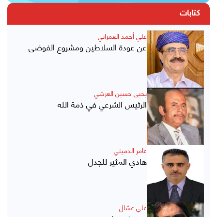
كتابات
علي أحمد العمراني
عن عودة السلاطين ومشروع الفوضى
يحيى حسين العرشي
الرئيس الشرعي في ذمة الله
عامر الدميني
هادي المثير للجدل
علي عشال