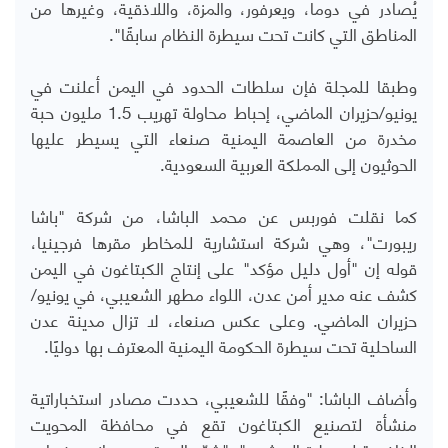
يُصادر في دوما، ويعرفور، والمزة، واللاذقية، وغيرها من
المناطق التي كانت تحت سيطرة النظام سابقًا".
وطبقا للمجلة فإن سلطات الحدود في اليمن أعلنت في
يونيو/حزيران الماضي، إحباط محاولة تهريب 1.5 مليون حبة
مخدرة من العاصمة اليمنية صنعاء التي يسيطر عليها
الحوثيون إلى المملكة العربية السعودية.
كما نقلت فوربس عن محمد الباشا، من شركة "باشا
ريبورت"، وهي شركة استشارية للمخاطر مقرها فرجينيا،
قوله إن "أول دليل مؤكد" على إنتاج الكبتاغون في اليمن
كشف عنه مدير أمن عدن، اللواء مطهر الشعيبي، في يونيو/
حزيران الماضي. وعلى عكس صنعاء، لا تزال مدينة عدن
الساحلية تحت سيطرة الحكومة اليمنية المعترف بها دوليًا.
وأضاف الباشا: "وفقًا للشعيبي، حددت مصادر استخباراتية
منشأة لتصنيع الكبتاغون تقع في محافظة المحويت