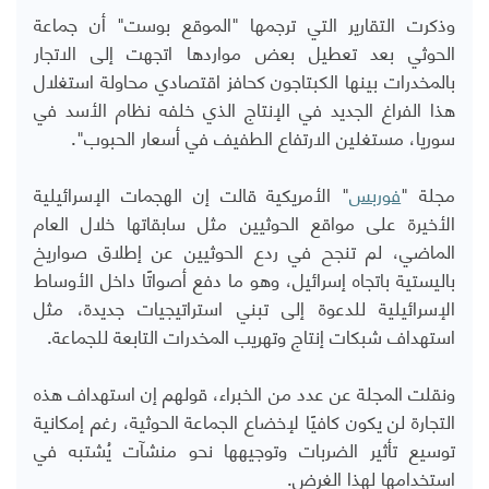
وذكرت التقارير التي ترجمها "الموقع بوست" أن جماعة
الحوثي بعد تعطيل بعض مواردها اتجهت إلى الاتجار
بالمخدرات بينها الكبتاجون كحافز اقتصادي محاولة استغلال
هذا الفراغ الجديد في الإنتاج الذي خلفه نظام الأسد في
سوريا، مستغلين الارتفاع الطفيف في أسعار الحبوب".
مجلة "
فوربس
" الأمريكية قالت إن الهجمات الإسرائيلية
الأخيرة على مواقع الحوثيين مثل سابقاتها خلال العام
الماضي، لم تنجح في ردع الحوثيين عن إطلاق صواريخ
باليستية باتجاه إسرائيل، وهو ما دفع أصواتًا داخل الأوساط
الإسرائيلية للدعوة إلى تبني استراتيجيات جديدة، مثل
استهداف شبكات إنتاج وتهريب المخدرات التابعة للجماعة.
ونقلت المجلة عن عدد من الخبراء، قولهم إن استهداف هذه
التجارة لن يكون كافيًا لإخضاع الجماعة الحوثية، رغم إمكانية
توسيع تأثير الضربات وتوجيهها نحو منشآت يُشتبه في
استخدامها لهذا الغرض.