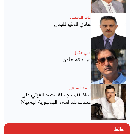
عامر الدميني
هادي المثير للجدل
علي عشال
عن حكم هادي
أحمد الشلفي
لماذا تتم مجاملة محمد الغيثي على
حساب بلد اسمه الجمهورية اليمنية؟
حائط