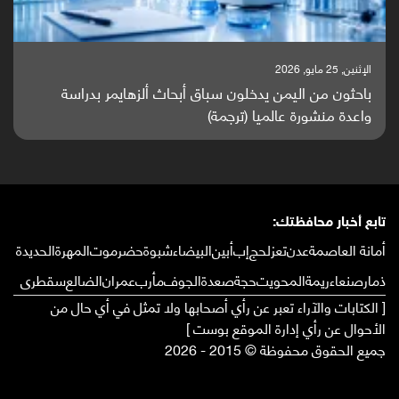
الإثنين, 25 مايو, 2026
باحثون من اليمن يدخلون سباق أبحاث ألزهايمر بدراسة
واعدة منشورة عالميا (ترجمة)
تابع أخبار محافظتك:
أمانة العاصمة
عدن
تعز
لحج
إب
أبين
البيضاء
شبوة
حضرموت
المهرة
الحديدة
ذمار
صنعاء
ريمة
المحويت
حجة
صعدة
الجوف
مأرب
عمران
الضالع
سقطرى
[ الكتابات والآراء تعبر عن رأي أصحابها ولا تمثل في أي حال من
الأحوال عن رأي إدارة الموقع بوست ]
جميع الحقوق محفوظة © 2015 - 2026