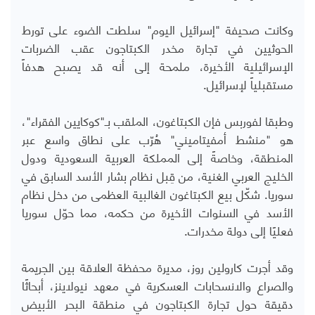
وكانت صحيفة "إسرائيل اليوم" سلطت الضوء على تورط
الحوثيين في تجارة مخدر الكبتاجون عقب الضربات
الإسرائيلية الأخيرة، ملمحة إلى أنه قد يصبح هدفاً
مستقبلياً لإسرائيل.
وطبقا لفوربس فإن الكبتاغون، الملقب بـ"كوكايين الفقراء"،
هو "منشط أمفيتاميني" هُرّب على نطاق واسع عبر
المنطقة، وخاصةً إلى المملكة العربية السعودية ودول
الخليج العربي الغنية، من قِبل نظام بشار الأسد السابق في
سوريا. شكّل بيع الكبتاغون الغالبية العظمى من دخل نظام
الأسد في السنوات الأخيرة من حكمه، مما حوّل سوريا
فعليًا إلى دولة مخدرات.
وقد أجرت كارولين روز، مديرة محفظة العلاقة بين الجريمة
والصراع والانسحابات العسكرية في معهد نيولاينز، أبحاثًا
دقيقة حول تجارة الكبتاجون في منطقة البحر الأبيض