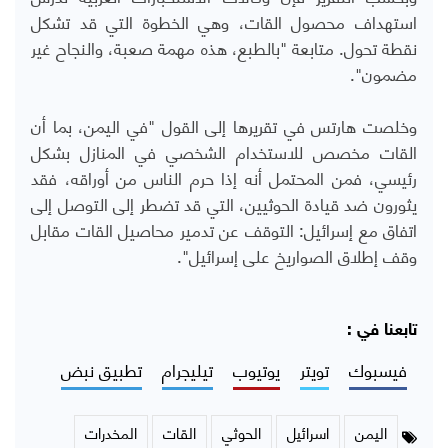
استهداف محصول القات، وهي الخطوة التي قد تشكل
نقطة تحول.
متابعة "
بالطبع، هذه مهمة صعبة، والنجاح غير
مضمون".
وخلصت هارتس في تقريرها إلى القول "في اليمن، بما أن
القات مخصص للاستخدام الشخصي في المنازل بشكل
رئيسي، فمن المحتمل أنه إذا حرم الناس من أوراقه، فقد
يثورون ضد قيادة الحوثيين، التي قد تضطر إلى التوصل إلى
اتفاق مع إسرائيل: التوقف عن تدمير محاصيل القات مقابل
وقف إطلاق الصواريخ على إسرائيل".
تابعنا في :
فيسبوك
تويتر
يوتيوب
تيليجرام
تطبيق نبض
اليمن
اسرائيل
الحوثي
القات
المخدرات