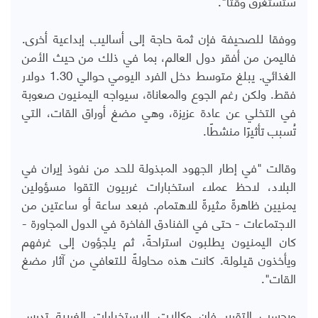
ستستغرق وقتًا".
ووفقا للصحيفة فإن ثمة حاجة إلى أساليب إبداعية أخرى.
فاليمن من أفقر دول العالم، بما في ذلك من حيث الأمن
الغذائي. يبلغ متوسط ​​دخل الفرد اليومي حوالي 1.30 دولار
فقط. ولكن رغم الجوع والمعاناة، سيواجه اليمنيون صعوبة
في التخلي عن عادة عزيزة، وهي مضغ أوراق القات، التي
تُسبب تأثيرًا منشطًا.
وقالت "في إطار الجهود المبذولة للحد من نفوذ إيران في
البلاد، لاحظ عملاء استخبارات غربيون التقوا مسؤولين
يمنيين ظاهرةً مثيرةً للاهتمام. فبعد ساعة أو ساعتين من
الاجتماعات - حتى في الفنادق الفاخرة في الدول المجاورة -
كان اليمنيون يطلبون استراحةً، ثم يلجؤون إلى غرفهم
ويأخذون قيلولة. كانت هذه محاولةً للتعافي من آثار مضغ
القات".
وبحسب التقرير فإن وكالات الاستخبارات الغربية تدرس