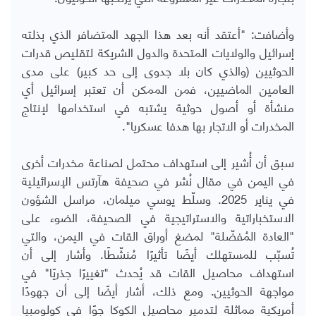
وأضافت: "أعتقد أنه بعد هذا الجهد المتضافر الذي بذلته
إسرائيل والولايات المتحدة والدول الشريكة لتقليص قدرات
الحوثيين (والذي كان بلا جدوى إلى حد كبير) على مدى
العامين الماضيين، فمن الممكن أن تعتبر إسرائيل أي
منشأة أو أصول حوثية يشتبه في استخدامها لإنتاج
المخدرات أو الاتجار بها هدفا عسكريا".
سبق أن أُشير إلى استهداف محتمل لصناعة مخدرات أخرى
في اليمن في مقال نُشر في صحيفة هآرتس الإسرائيلية
في يناير 2025. وسلّط يوسي ميلمان، مراسل الشؤون
الاستخباراتية والاستراتيجية في الصحيفة، الضوء على
"العادة المُفضّلة" لمضغ أوراق القات في اليمن، والتي
تُسبّب للمستهلك أيضًا تأثيرًا مُنشّطًا. وأشار إلى أن
استهداف محاصيل القات قد يُحدث "تغييرًا جذريًا" في
مواجهة الحوثيين. ومع ذلك، أشار أيضًا إلى أن جهودًا
أمريكية مماثلة لتدمير محاصيل الكوكا جوًا في كولومبيا