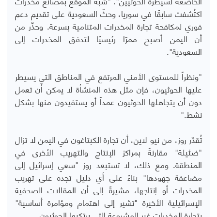
الخاضعة لسيطرة الحوثيين". "شبّه الموقع بمصانع مخدرات
اكتُشفت سابقًا في سوريا، وحثّ السعودية على تقديم دعم
فوري لمكافحة تجارة المخدرات المتنامية بسرعة. وحذّر من
أن اليمن أصبح ممرًا رئيسيًا لتدفق المخدرات إلى
السعودية".
"ونظراً للمستوى الأمني ​​المرتفع في المناطق التي يسيطر
عليها الحوثيون، فإن مثل هذه المنشأة لا يمكن أن تعمل
دون أن يتجاهلها الحوثيون عمداً أو يستفيدون منها بشكل
نشط."
تُقدّر روز، من نيو لاين، أن تجارة الكبتاغون في اليمن لا تزال
"ضئيلة" مقارنةً بمراكز الإنتاج والتهريب الأخرى في
المنطقة. ومع ذلك، لا تستبعد روز "سعي إسرائيل إلى
مضاعفة جهودها" بناءً على أي دليل تجده على تهريب
المخدرات أو إنتاجها، مشيرةً إلى أن المقالات الصحفية
الإسرائيلية الأخيرة "تشير إلى اهتمام ومؤامرة أساسية"
بتجارة المخدرات غير المشروعة التي يرتكبها الحوثيون.