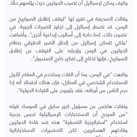
و
كيف يمكن لإسرائيل أن تضرب الحوثيين حيث يؤلمهم حقًا
.
وقالت الصحيفة في تقرير لها "لوقف إطلاق الصواريخ من
اليمن، قد تضطر إسرائيل إلى تجاوز الضربات الجوية. في
غضون ذلك، ثمة حاجة إلى أساليب إبداعية أخرى".
وأضافت
"
ولكي تتمكن إسرائيل من إلحاق الضرر الحقيقي بنظام
الحوثيين في اليمن وإجباره على التوقف عن إطلاق
الصواريخ، فإنها تحتاج إلى تفكير خارج الصندوق".
وتابعت "في اليمن، بما أن القات يستخدم في المقام الأول
للاستخدام الشخصي في المنازل، فإن هناك احتمالا أنه إذا
حرم الناس من أوراقه، فقد يثورون على القيادة الحوثية".
ونقلت هارتس عن مسؤول كبير سابق في الموساد
قوله
"من المرجح أن الاستخبارات الإسرائيلية تدرس بجدية
استخدام "استراتيجية التصفية" هذه ضد قادة الحوثيين
وقادتهم العسكريين. لكن التحضيرات الاستخباراتية