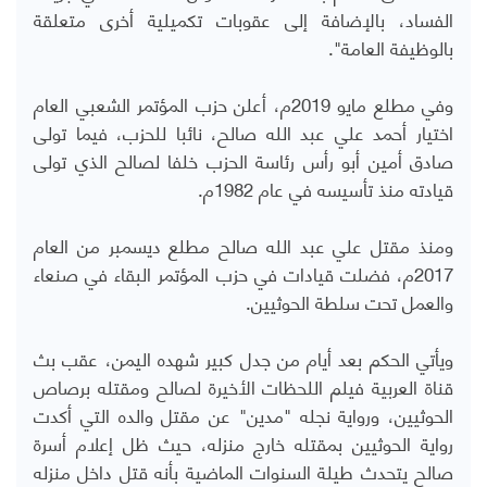
الفساد، بالإضافة إلى عقوبات تكميلية أخرى متعلقة
بالوظيفة العامة".
وفي مطلع مايو 2019م، أعلن حزب المؤتمر الشعبي العام
اختيار أحمد علي عبد الله صالح، نائبا للحزب، فيما تولى
صادق أمين أبو رأس رئاسة الحزب خلفا لصالح الذي تولى
قيادته منذ تأسيسه في عام 1982م.
ومنذ مقتل علي عبد الله صالح مطلع ديسمبر من العام
2017م، فضلت قيادات في حزب المؤتمر البقاء في صنعاء
والعمل تحت سلطة الحوثيين.
ويأتي الحكم بعد أيام من جدل كبير شهده اليمن، عقب بث
قناة العربية فيلم اللحظات الأخيرة لصالح ومقتله برصاص
الحوثيين، ورواية نجله "مدين" عن مقتل والده التي أكدت
رواية الحوثيين بمقتله خارج منزله، حيث ظل إعلام أسرة
صالح يتحدث طيلة السنوات الماضية بأنه قتل داخل منزله