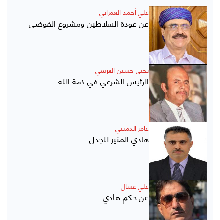
علي أحمد العمراني
عن عودة السلاطين ومشروع الفوضى
يحيى حسين العرشي
الرئيس الشرعي في ذمة الله
عامر الدميني
هادي المثير للجدل
علي عشال
عن حكم هادي