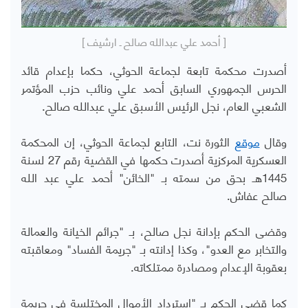
[ أحمد علي عبدالله صالح ـ ارشيف ]
أصدرت محكمة تابعة لجماعة الحوثي، حكما بإعدام قائد
الحرس الجمهوري السابق أحمد علي ونائب حزب المؤتمر
الشعبي العام، نجل الرئيس الأسبق علي عبدالله صالح.
وقال
موقع
الثورة نت، التابع لجماعة الحوثي، إن المحكمة
العسكرية المركزية أصدرت حكمها في القضية رقم 27 لسنة
1445هـ بحق من سمته بـ "الخائن" أحمد علي عبد الله
صالح عفاش.
وقضى الحكم بإدانة نجل صالح، بـ "جرائم الخيانة والعمالة
والتخابر مع العدو"، وكذا إدانته بـ "جريمة الفساد" ومعاقبته
بعقوبة الإعدام ومصادرة ممتلكاته.
كما قضى الحكم بـ "استرداد الأموال المختلسة في جريمة