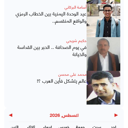
أسامة البركاني
عيد الوحدة اليمنية بين الخطاب الرمزي
والواقع المنقسم..
حكيم شريحي
في يوم الصحافة .. الحبر بين القداسة
والخيانة
محمد علي محسن
عالم يتشكل فأين العرب ؟!
▶
◀
اغسطس, 2026
احد
سبت
جمعة
خميس
اربعاء
ثلاثاء
اثنين