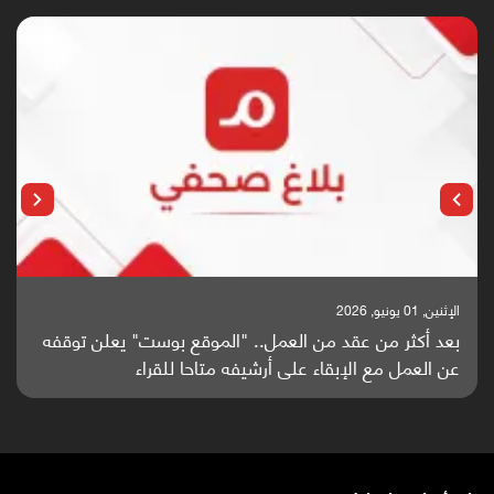
الإثنين, 25 مايو, 2026
باحثون من اليمن يدخلون سباق أبحاث ألزهايمر بدراسة
واعدة منشورة عالميا (ترجمة)