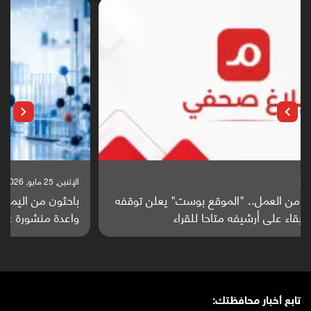
الإثنين, 25 مايو, 2026
باحثون من اليمن يدخلون سباق أبحاث ألزهايمر بدراسة
واعدة منشورة عالميا (ترجمة)
تابع أخبار محافظتك: