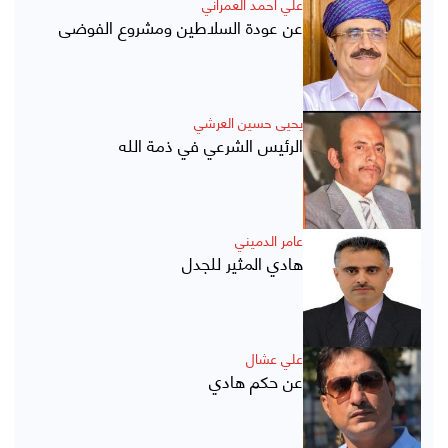
علي أحمد العمراني
عن عودة السلاطين ومشروع الفوضى
يحيى حسين العرشي
الرئيس الشرعي في ذمة الله
عامر الدميني
هادي المثير للجدل
علي عشال
عن حكم هادي