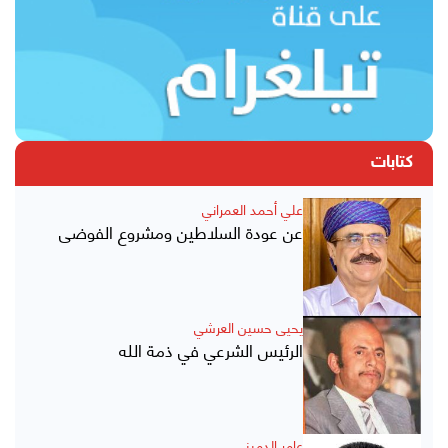
كتابات
علي أحمد العمراني
عن عودة السلاطين ومشروع الفوضى
يحيى حسين العرشي
الرئيس الشرعي في ذمة الله
عامر الدميني