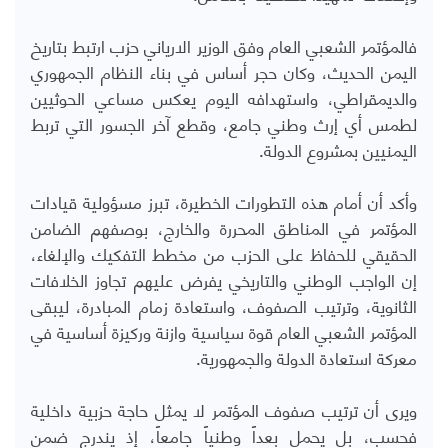
فالمؤتمر الشعبي العام وفق الوزير الارياني حزب ارتبط بتاريخ
اليمن الحديث، وكان حجر أساس في بناء النظام الجمهوري
والديمقراطي، واستهدافه اليوم يعكس مساعي الحوثيين
لطمس أي إرث وطني جامع، وقطع آخر الجسور التي تربط
اليمنيين بمشروع الدولة.
وأكد أن أمام هذه التطورات الخطيرة، تبرز مسؤولية قيادات
المؤتمر في المناطق المحررة والخارج، بوصفهم الضامن
الحقيقي للحفاظ على الحزب من مخطط التفكيك والإلغاء،
إن الواجب الوطني والتاريخي يفرض عليهم تجاوز الخلافات
الثانوية، وترتيب الصفوف، واستعادة زمام المبادرة، ليبقى
المؤتمر الشعبي العام قوة سياسية وازنة وركيزة أساسية في
معركة استعادة الدولة والجمهورية.
ويرى أن ترتيب صفوف المؤتمر لا يمثل حاجة حزبية داخلية
فحسب، بل يحمل بعداً وطنياً جامعاً، إذ يندرج ضمن