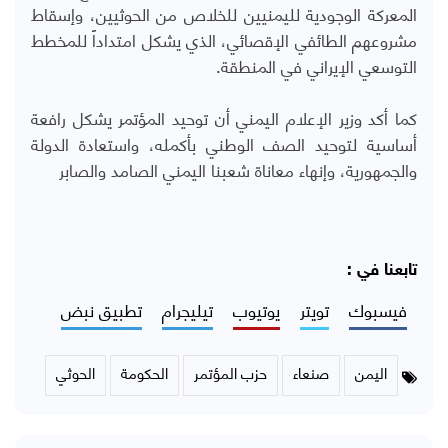
المعركة الوجودية لليمنيين للخلاص من الحوثيين، وإسقاط
مشروعهم الطائفي الإقصائي، الذي يشكل امتداداً للمخطط
التوسعي الإيراني في المنطقة.
كما أكد وزير الإعلام اليمني أن توحيد المؤتمر يشكل رافعة
أساسية لتوحيد الصف الوطني بأكمله، واستعادة الدولة
والجمهورية، وإنهاء معاناة شعبنا اليمني الصامد والصابر
تابعنا في :
فيسبوك
تويتر
يوتيوب
تيليجرام
تطبيق نبض
اليمن
صنعاء
حزب المؤتمر
الحكومة
الحوثي