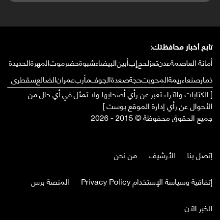
تابع أخبار محافظتك:
أمانة العاصمة
عدن
تعز
لحج
إب
أبين
البيضاء
شبوة
حضرموت
المهرة
الحديدة
ذمار
صنعاء
ريمة
المحويت
حجة
صعدة
الجوف
مأرب
عمران
الضالع
سقطرى
[ الكتابات والآراء تعبر عن رأي أصحابها ولا تمثل في أي حال من
الأحوال عن رأي إدارة الموقع بوست ]
جميع الحقوق محفوظة © 2015 - 2026
إتصل بنا
الأرشيف
من نحن
إتفاقية وسياسة الإستخدام Privacy Policy
المنصة برس
الخبر الآن