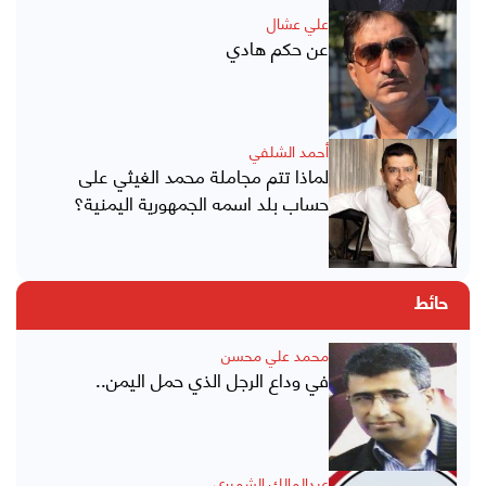
علي عشال
عن حكم هادي
أحمد الشلفي
لماذا تتم مجاملة محمد الغيثي على
حساب بلد اسمه الجمهورية اليمنية؟
حائط
محمد علي محسن
في وداع الرجل الذي حمل اليمن..
عبدالمالك الشميري