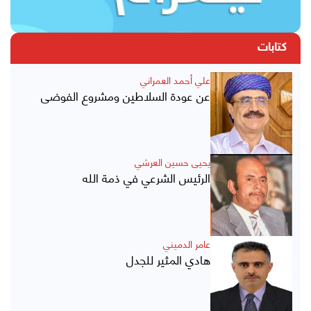
كتابات
علي أحمد العمراني
عن عودة السلاطين ومشروع الفوضى
يحيى حسين العرشي
الرئيس الشرعي في ذمة الله
عامر الدميني
هادي المثير للجدل