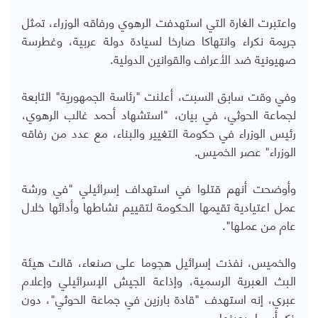
واعتبرت الغارة التي استهدفت الرهوي ورفاقه الوزراء، تمثل
جريمة نكراء وانتهاكا صارخا لسيادة دولة عربية، وغطرسة
صهيونية ضد الأعراف والقوانين الدولية.
وفي وقت سابق السبت، أعلنت "رئاسة الجمهورية" التابعة
لجماعة الحوثي، في بيان، "استشهاد أحمد غالب الرهوي،
رئيس الوزراء في حكومة التغيير والبناء، مع عدد من رفاقه
الوزراء" عصر الخميس.
وأوضحت أنهم قتلوا في استهداف إسرائيلي "في ورشة
عمل اعتيادية تقيمها الحكومة لتقييم نشاطها وأدائها خلال
عام من عملها".
والخميس، نفذت إسرائيل هجوما على صنعاء، قالت هيئة
البث العبرية الرسمية، وإذاعة الجيش الإسرائيلي وإعلام
عبري، إنه استهدف "قادة بارزين في جماعة الحوثي"، دون
ذكر أسماء بعينها.