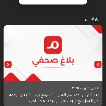
اختيار المحرر
الإثنين, 25 مايو, 2026
باحثون من اليمن يدخلون سباق أبحاث ألزهايمر بدراسة
واعدة منشورة عالميا (ترجمة)