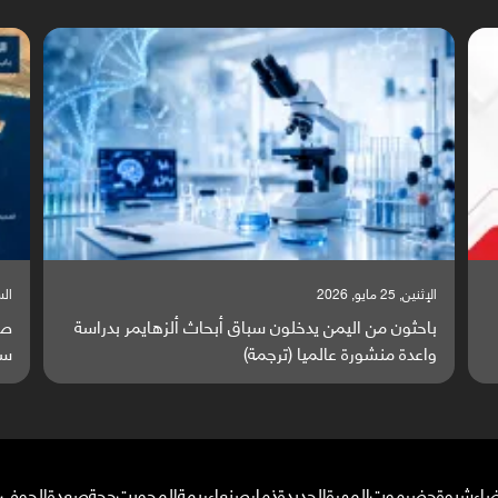
السبت, 23 مايو, 2026
السبت
صراع دولي يتصاعد قرب اليمن والبحر الأحمر يتحول إلى
تق
ساحة مواجهة عالمية (ترجمة)
وا
ضاء
شبوة
حضرموت
المهرة
الحديدة
ذمار
صنعاء
ريمة
المحويت
حجة
صعدة
الجوف
م