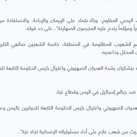
ليمني المقاوم، وبالاعتماد على الإيمان والإرادة، والاستفادة م
اً ومؤلماً يندم عليه المجرمون الصهاينة"، على حد قوله.
تدعم الشعوب المظلومة في المنطقة، خاصة الشعبين صانعي التار
 المحتل وداعميه.
بزشكيان بشدة العدوان الصهيوني واغتيال رئيس الحكومة التابعة للح
ضد جرائم إسرائيل في اليمن وقطاع غزة.
العدوان الصهيوني واغتيال رئيس الحكومة التابعة للحوثيين باليمن وعد
بيث من شعب عازم على أداء مسئولياته الإنسانية تجاه غزة".