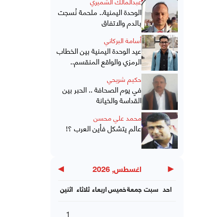
عبدالمالك الشميري
الوحدة اليمنية.. ملحمة نُسجت
بالدم والاتفاق
أسامة البركاني
عيد الوحدة اليمنية بين الخطاب
الرمزي والواقع المنقسم..
حكيم شريحي
في يوم الصحافة .. الحبر بين
القداسة والخيانة
محمد علي محسن
عالم يتشكل فأين العرب ؟!
▶
◀
اغسطس, 2026
احد
سبت
جمعة
خميس
اربعاء
ثلاثاء
اثنين
1