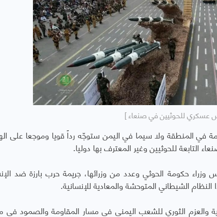
 عسكري للحوثيين في صنعاء ]
اومة في المنطقة ولا سيما في اليمن ستوجّه رداً قويا وموجعا على ال
ء التابعة للحوثيين وغير المعترف بها دوليا.
س وزراء حكومة الحوثي وعدد من وزرائها، جريمة حرب بارزة ضد الإنس
لنظام الشيطاني المتوحشة والمعادية للإنسانية.
دية والعزم الثوري للشعب اليمني في مسار المقاومة والصمود في م