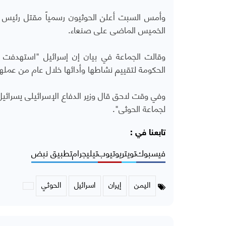
وأمس السبت أعلن الحوثيون رسمياً مقتل رئيس حك
الخميس الماضى على صنعاء.
وقالت الجماعة في بيان إن إسرائيل "استهدفت ر
الحكومة لتقييم نشاطها وأدائها خلال عام من عمله
وفي وقت لاحق قال وزير الدفاع الإسرائيلى يسرائي
لجماعة الحوثى".
تابعنا في :
فيسبوك
تويتر
يوتيوب
تيليجرام
تطبيق نبض
اليمن
إيران
اسرائيل
الحوثي