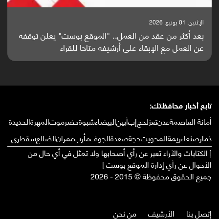
الإثنين, 25 مايو, 2026
باحثون من اليمن يدخلون سباق أبحاث ألزهايمر بدراسة
واعدة منشورة عالميا (ترجمة)
تابع أخبار محافظتك:
أمانة العاصمة
عدن
تعز
لحج
إب
أبين
البيضاء
شبوة
حضرموت
المهرة
الحديدة
ذمار
صنعاء
ريمة
المحويت
حجة
صعدة
الجوف
مأرب
عمران
الضالع
سقطرى
[ الكتابات والآراء تعبر عن رأي أصحابها ولا تمثل في أي حال من
الأحوال عن رأي إدارة الموقع بوست ]
جميع الحقوق محفوظة © 2015 - 2026
إتصل بنا
الأرشيف
من نحن