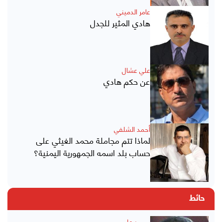
عامر الدميني
هادي المثير للجدل
علي عشال
عن حكم هادي
أحمد الشلفي
لماذا تتم مجاملة محمد الغيثي على
حساب بلد اسمه الجمهورية اليمنية؟
حائط
محمد علي محسن