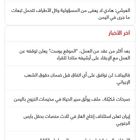
العرشي: هادي لا يعفى من المسؤولية وكل الأطراف تتحمل تبعات
ما جرى في اليمن
آخر الأخبار
بعد أكثر من عقد من العمل.. "الموقع بوست" يعلن توقفه عن
العمل مع الإبقاء على أرشيفه متاحا للقراء
قاليباف: لن نوافق على أي اتفاق قبل ضمان حقوق الشعب
الإيراني
صرخات مُكبّلة.. ملف يوثّق سير الحياة في مخيمات النزوح باليمن
إيران تعلن استئناف إنتاج الغاز في ثلاث منصات بحقل بارس
الجنوبي
الأوقاف اليمنية تعلن نجاح موسم الحج لعام 1447هـ