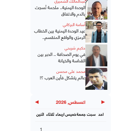
عبدالمالك الشميري
الوحدة اليمنية.. ملحمة نُسجت
بالدم والاتفاق
أسامة البركاني
عيد الوحدة اليمنية بين الخطاب
الرمزي والواقع المنقسم..
حكيم شريحي
في يوم الصحافة .. الحبر بين
القداسة والخيانة
محمد علي محسن
عالم يتشكل فأين العرب ؟!
▶
◀
اغسطس, 2026
احد
سبت
جمعة
خميس
اربعاء
ثلاثاء
اثنين
1