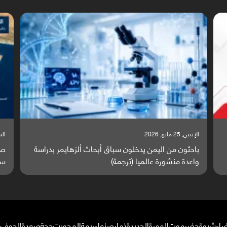
السبت, 23 مايو, 2026
السب
صراع دولي يتصاعد قرب اليمن والبحر الأحمر يتحول إلى
تق
ساحة مواجهة عالمية (ترجمة)
وا
ضاء
شبوة
حضرموت
المهرة
الحديدة
ذمار
صنعاء
ريمة
المحويت
حجة
صعدة
الجوف
م