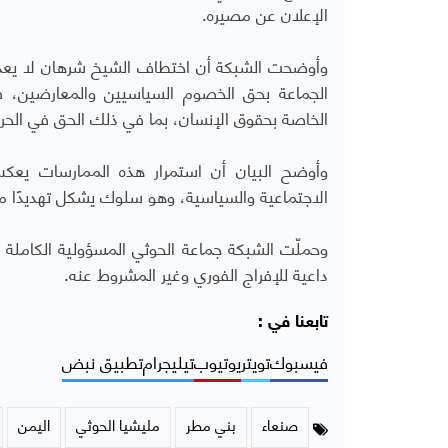
الإعلان عن مصيره.
وأوضحت الشبكة أن اختطاف الشيخ شرهان لا يعد انت
الجماعة بحق الخصوم السياسيين والمعارضين، في
الخاصة بحقوق الإنسان، بما في ذلك الحق في الحرية
وأوضح البيان أن استمرار هذه الممارسات يعكس 
الاجتماعية والسياسية، وهو سلوك يشكل تهديدًا مبا
وحملّت الشبكة جماعة الحوثي المسؤولية الكامل
داعية للإفراج الفوري وغير المشروط عنه.
تابعنا في :
فيسبوك
تويتر
يوتيوب
تيليجرام
تطبيق نبض
صنعاء
بني مطر
مليشيا الحوثي
اليمن