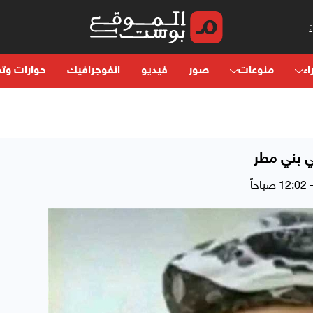
اء
منوعات
صور
فيديو
انفوجرافيك
حوارات وتح
ي بني مطر