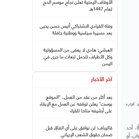
الأوقاف اليمنية تعلن نجاح موسم الحج
لعام 1447هـ
وفاة القيادي الاشتراكي أنيس حسن يحيى
بعد مسيرة سياسية ووطنية حافلة
العرشي: هادي لا يعفى من المسؤولية
وكل الأطراف تتحمل تبعات ما جرى في
اليمن
آخر الأخبار
بعد أكثر من عقد من العمل.. "الموقع
ر غرب
بوست" يعلن توقفه عن العمل مع الإبقاء
على أرشيفه متاحا للقراء
، إن جماعة الحوثي اختطفت (الشيخ أحمد حمود شرهان ـ 63 عاماً)، أحد
قاليباف: لن نوافق على أي اتفاق قبل
ضمان حقوق الشعب الإيراني
اب أو