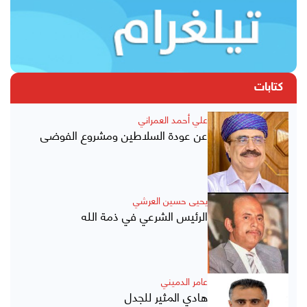
كتابات
علي أحمد العمراني
عن عودة السلاطين ومشروع الفوضى
يحيى حسين العرشي
الرئيس الشرعي في ذمة الله
عامر الدميني
هادي المثير للجدل