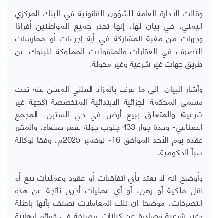
وقالت الإدارة العامة للشؤون القانونية في البنك المركزي
اليمني، في بيان لها، إنها تحذر جميع المواطنين أفرادًا
وجهات من مغبة المشاركة في أية إجراءات أو ممارسات
للتصرف في العقارات والمنقولات المملوكة للبنوك عن
طريق جهات غير شرعية وغير مخولة.
وأشار البيان، الى ما عرف بالمزاد العلني المعلن عنه تحت
مسمى المحكمة الجزائية الابتدائية المتخصصة (كجهة غير
شرعية) والمتعلق ببيع أرض في حي الستين- المجمع
الصناعي- وحدة جوار 433 جنوب جولة عصر صنعاء، والمقرر
عقده يوم الأحد الموافق 16- نوفمبر 2025م، وفقا لوكالة
سبأ الحكومية.
وأوضح انه لا يعتد بأي اتفاقيات أو عقود وعمليات بيع أو
نقل ملكية أو رهن، أو أي عمليات أخرى ناتجة عن هذه
التصرفات، موضحا ان تلك المعاملات تصنف بأنها باطلة
وغير شرعية وصادرة عن كيانات مصنفة في قوائم ارهابية