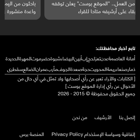
باحثون من اليمن يدخلون سباق أبحاث ألزهايمر بدراسة
واعدة منشورة عالميا (ترجمة)
تابع أخبار محافظتك:
أمانة العاصمة
عدن
تعز
لحج
إب
أبين
البيضاء
شبوة
حضرموت
المهرة
الحديدة
ذمار
صنعاء
ريمة
المحويت
حجة
صعدة
الجوف
مأرب
عمران
الضالع
سقطرى
[ الكتابات والآراء تعبر عن رأي أصحابها ولا تمثل في أي حال من
الأحوال عن رأي إدارة الموقع بوست ]
جميع الحقوق محفوظة © 2015 - 2026
إتصل بنا
الأرشيف
من نحن
إتفاقية وسياسة الإستخدام Privacy Policy
المنصة برس