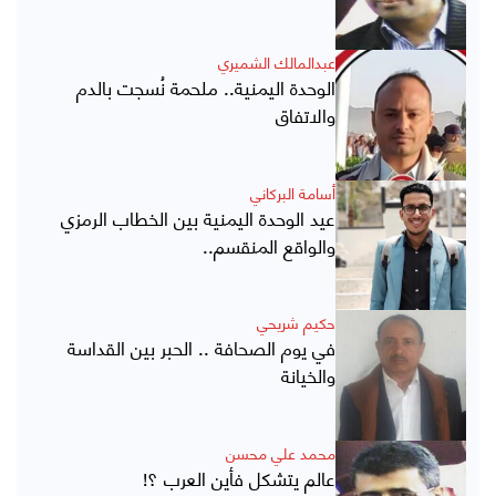
عبدالمالك الشميري
الوحدة اليمنية.. ملحمة نُسجت بالدم
والاتفاق
أسامة البركاني
عيد الوحدة اليمنية بين الخطاب الرمزي
والواقع المنقسم..
حكيم شريحي
في يوم الصحافة .. الحبر بين القداسة
والخيانة
محمد علي محسن
عالم يتشكل فأين العرب ؟!