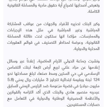
وتعرض أصحابها لضياع أية حقوق مادية والمساءلة القانونية
الكاملة.
وكرر البنك تحذيره للأفراد والجهات من عواقب المشاركة
المباشرة وغير المباشرة في مثل هذه الإجراءات
والممارسات، مؤكدا انها ستكون تحت طائلة المساءلة
القانونية، وعرضة لمخاطر التصنيف في قوائم العقوبات
المحلية والدولية.
ونشرت جماعة الحوثي الأيام الماضية، إعلاناً عبر وسائل
إعلامها عن مزاد علني لبيع أرض تابعة لبنك التضامن
الإسلامي في حي الستين وسط صنعاء تبلغ مساحتها نحو
124 لبنة وبقيمة ابتدائية تتجاوز 3 مليارات ريال يمني (5.8
مليون دولار) في قضية مزعومة ضد الرئيس اليمني السابق
عبدربه منصور هادي والبنك الذي أكد التزامه بالقوانين
والأنظمة المصرفية الوطنية والدولية في التعامل مع
حسابات المستفيدين.