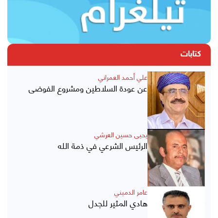
كتابات
علي أحمد العمراني
عن عودة السلاطين ومشروع الفوضى
يحيى حسين العرشي
الرئيس الشرعي في ذمة الله
عامر الدميني
هادي المثير للجدل