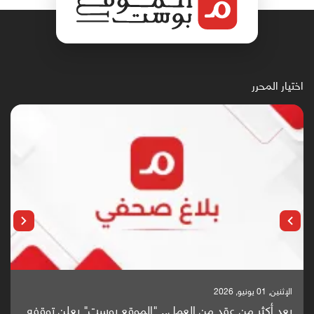
اختيار المحرر
الإثنين, 25 مايو, 2026
باحثون من اليمن يدخلون سباق أبحاث ألزهايمر بدراسة