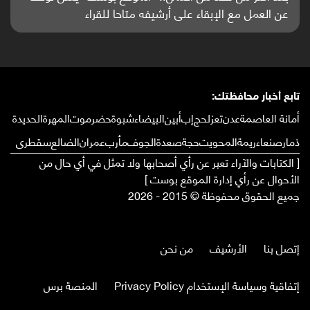
واعدة منشورة عالميا (ترجمة)
تابع أخبار محافظتك:
أمانة العاصمة
عدن
تعز
لحج
إب
أبين
البيضاء
شبوة
حضرموت
المهرة
الحديدة
ذمار
صنعاء
ريمة
المحويت
حجة
صعدة
الجوف
مأرب
عمران
الضالع
سقطرى
[ الكتابات والآراء تعبر عن رأي أصحابها ولا تمثل في أي حال من
الأحوال عن رأي إدارة الموقع بوست ]
جميع الحقوق محفوظة © 2015 - 2026
إتصل بنا
الأرشيف
من نحن
إتفاقية وسياسة الإستخدام Privacy Policy
المنصة برس