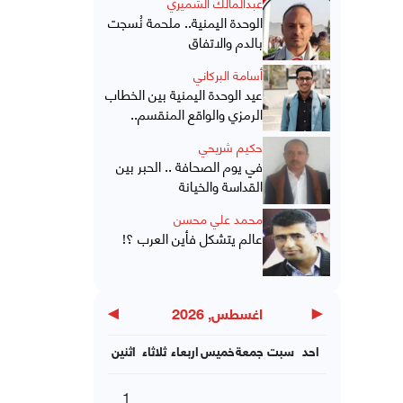
عبدالمالك الشميري
الوحدة اليمنية.. ملحمة نُسجت
بالدم والاتفاق
أسامة البركاني
عيد الوحدة اليمنية بين الخطاب
الرمزي والواقع المنقسم..
حكيم شريحي
في يوم الصحافة .. الحبر بين
القداسة والخيانة
محمد علي محسن
عالم يتشكل فأين العرب ؟!
▶
◀
اغسطس, 2026
احد
سبت
جمعة
خميس
اربعاء
ثلاثاء
اثنين
1