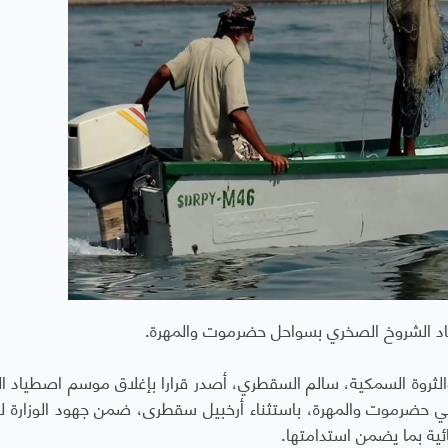
ياد الشروخ الصخري بسواحل حضرموت والمهرة.
 والثروة السمكية، سالم السقطري، أصدر قرارا بإغلاق موسم اصطياد ا
تي حضرموت والمهرة، باستثناء أرخبيل سقطرى، ضمن جهود الوزارة ل
ئية بما يضمن استدامتها.