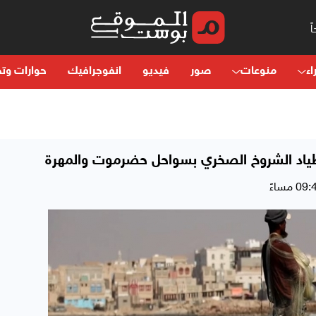
اء
منوعات
صور
فيديو
انفوجرافيك
حوارات وتح
طياد الشروخ الصخري بسواحل حضرموت والمهرة