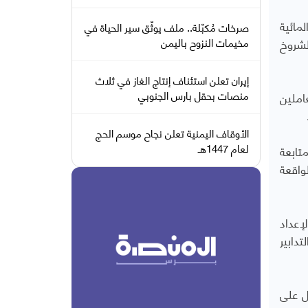
لأحياء المائية
صرخات مُكبّلة.. ملف يوثّق سير الحياة في
لشروخ
مخيمات النزوح باليمن
إيران تعلن استئناف إنتاج الغاز في ثلاث
منصات بحقل بارس الجنوبي
ادين والعاملين
الأوقاف اليمنية تعلن نجاح موسم الحج
لعام 1447هـ
تابعة
واقعة
إعداد
دابير
ل على