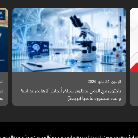
السبت, 23 مايو, 2026
السبت,
صراع دولي يتصاعد قرب اليمن والبحر الأحمر يتحول إلى
تق
ساحة مواجهة عالمية (ترجمة)
وا
ضاء
شبوة
حضرموت
المهرة
الحديدة
ذمار
صنعاء
ريمة
المحويت
حجة
صعدة
الجوف
م