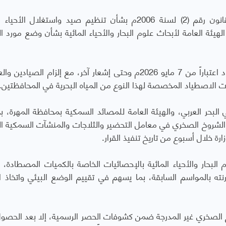
واستند القرار إلى دستور الجمهورية اليمنية، والقانون رقم (2) لسنة 2006م بشأن تنظيم صيد واستغلال ا
لهيئة العامة لأبحاث علوم البحار والأحياء المائية بشأن وضع مورد ا
ونص القرار على بدء سريان إغلاق موسم الاصطياد اعتباراً من 7 مايو 2026م وحتى إشعار آخر، مع إلزام الصي
الاصطياد المخصصة لهذا النوع من المياه البحرية في المحافظتين.
ي البحر العربي، والهيئة العامة للمصائد السمكية بمحافظة المهرة، بم
ن الشروخ الصخري في معامل التحضير والثلاجات والمنشآت السمكية ال
ة خلال أسبوع من تاريخ تنفيذ القرار.
م البحار والأحياء المائية بالإحصائيات الخاصة بالكميات المصطادة، ل
ه بالمواسم السابقة، بما يسهم في تقييم الوضع البيئي واتخاذ الت
 الصخري غير المدرجة ضمن كشوفات الحصر الرسمية، إلا بعد الحصو