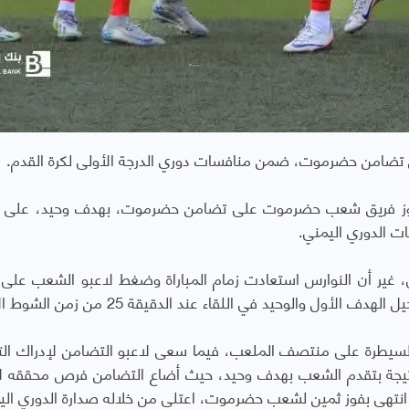
ضامن حضرموت، ضمن منافسات دوري الدرجة الأولى لكرة القدم.
 بفوز فريق شعب حضرموت على تضامن حضرموت، بهدف وحيد، على 
ات الدوري اليمني.
ولى، غير أن النوارس استعادت زمام المباراة وضغط لاعبو الشعب على
 والوحيد في اللقاء عند الدقيقة 25 من زمن الشوط الأول.
يطرة على منتصف الملعب، فيما سعى لاعبو التضامن لإدراك الت
 النتيجة بتقدم الشعب بهدف وحيد، حيث أضاع التضامن فرص محققه ل
ي انتهى بفوز ثمين لشعب حضرموت، اعتلى من خلاله صدارة الدوري الي