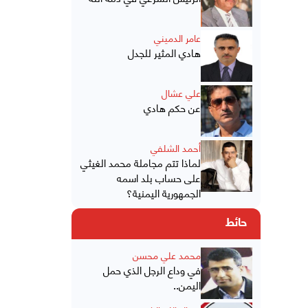
عامر الدميني
هادي المثير للجدل
علي عشال
عن حكم هادي
أحمد الشلفي
لماذا تتم مجاملة محمد الغيثي
على حساب بلد اسمه
الجمهورية اليمنية؟
حائط
محمد علي محسن
في وداع الرجل الذي حمل
اليمن..