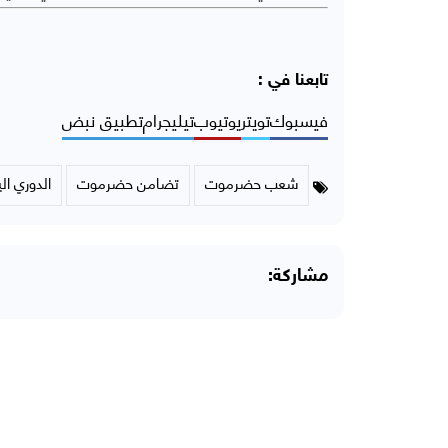
تابعنا في :
فيسبوك
تويتر
يوتيوب
تيليجرام
تطبيق نبض
شعب حضرموت
تضامن حضرموت
الدوري ال
مشاركة: