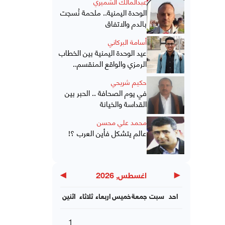
عبدالمالك الشميري
الوحدة اليمنية.. ملحمة نُسجت
بالدم والاتفاق
أسامة البركاني
عيد الوحدة اليمنية بين الخطاب
الرمزي والواقع المنقسم..
حكيم شريحي
في يوم الصحافة .. الحبر بين
القداسة والخيانة
محمد علي محسن
عالم يتشكل فأين العرب ؟!
▶
◀
اغسطس, 2026
احد
سبت
جمعة
خميس
اربعاء
ثلاثاء
اثنين
1