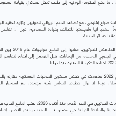
وسع جنوباً نحو عدن، ما دفع الحكومة اليمنية إلى طلب تدخل عسكري بقيادة السعو
ساحة صراع إقليمي، مع تصاعد الدعم الإيراني للحوثيين وتزايد تعقيد ا
ماً استخباراتيا ولوجستيا للتحالف بقيادة السعودية، قبل أن تقل
ة بالخسائر المدنية
.
كما استعرض التقرير الانقسامات داخل المعسكر المناهض للحوثيين
ي الجنوبي المدعوم من الإمارات، قبل التوصل إلى اتفاق لتقاسم ا
.
وأكد التقرير أن الهدنة التي دخلت حيز التنفيذ عام 2022 ساهمت في خفض مستوى العمليات العسكرية مقارنة
ملة، فيما لا تزال خطوط التماس شبه مجمدة، مع استمرار الت
وتحدث التقرير بإسهاب عن التحول الذي أحدثته هجمات الحوثيين في البحر الأحمر منذ أكتوبر 2023، 
جارية والملاحة الدولية في مضيق باب المندب والبحر الأحمر، إضاف