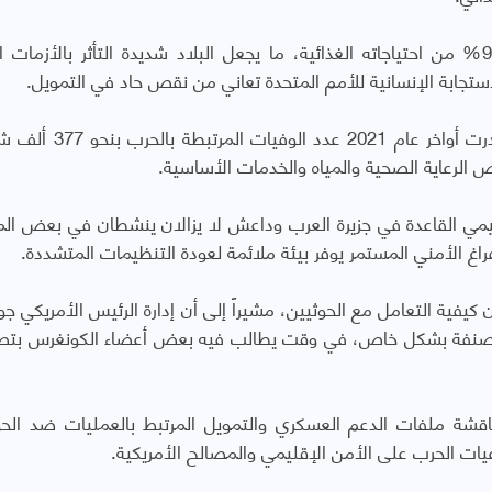
وأضاف أن اليمن يعتمد على استيراد أكثر من 90% من احتياجاته الغذائية، ما يجعل البلاد شديدة التأثر بالأزما
استجابة الإنسانية للأمم المتحدة تعاني من نقص حاد في التمويل
.
كما أشار التقرير إلى أن الأمم المتحدة كانت قد قدرت أواخر عام 
الرعاية الصحية والمياه والخدمات الأساسية
.
يمي القاعدة في جزيرة العرب وداعش لا يزالان ينشطان في بعض ال
لفراغ الأمني المستمر يوفر بيئة ملائمة لعودة التنظيمات المتشددة
.
ن كيفية التعامل مع الحوثيين، مشيراً إلى أن إدارة الرئيس الأمريكي جو
 مصنفة بشكل خاص، في وقت يطالب فيه بعض أعضاء الكونغرس بتص
اقشة ملفات الدعم العسكري والتمويل المرتبط بالعمليات ضد الحو
اعيات الحرب على الأمن الإقليمي والمصالح الأمريكية
.