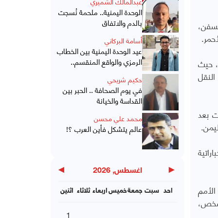
عبدالمالك الشميري
الوحدة اليمنية.. ملحمة نُسجت
بالدم والاتفاق
لسفن،
أسامة البركاني
عيد الوحدة اليمنية بين الخطاب
الرمزي والواقع المنقسم..
، حيث
النقل
حكيم شريحي
في يوم الصحافة .. الحبر بين
القداسة والخيانة
ت بعد
محمد علي محسن
.
عالم يتشكل فأين العرب ؟!
راتية
▶
◀
اغسطس, 2026
الأمم
احد
سبت
جمعة
خميس
اربعاء
ثلاثاء
اثنين
فيما بلغ عدد النازحين داخلياً 4.5 مليون شخص،
1