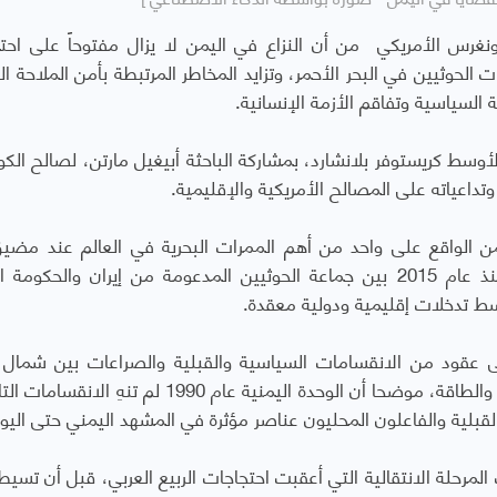
ونغرس الأمريكي
من أن النزاع في اليمن لا يزال مفتوحاً على احت
لحوثيين في البحر الأحمر، وتزايد المخاطر المرتبطة بأمن الملاحة الد
ة السياسية وتفاقم الأزمة الإنسانية
.
وسط كريستوفر بلانشارد، بمشاركة الباحثة أبيغيل مارتن، لصالح الك
داعياته على المصالح الأمريكية والإقليمية
.
ن الواقع على واحد من أهم الممرات البحرية في العالم عند مضي
المندب، لا يزال يعيش تداعيات حرب مستمرة منذ عام 2015 بين جماعة الحوثيين المدعومة من إيران والحكو
سط تدخلات إقليمية ودولية معقدة
.
 إلى عقود من الانقسامات السياسية والقبلية والصراعات بين شمال 
وجنوبه، إضافة إلى التنافس على السلطة والموارد والطاقة، موضحا أن الوحدة اليمنية عام 1990 لم ت
القبلية والفاعلون المحليون عناصر مؤثرة في المشهد اليمني حتى اليو
مرحلة الانتقالية التي أعقبت احتجاجات الربيع العربي، قبل أن تسيط