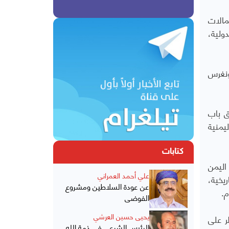
مالات
ولية،
ونغرس
ق باب
مة اليمنية
كتابات
اليمن
علي أحمد العمراني
نهِ الانقسامات التاريخية،
عن عودة السلاطين ومشروع
م
.
الفوضى
يحيى حسين العرشي
ر على
الرئيس الشرعي في ذمة الله