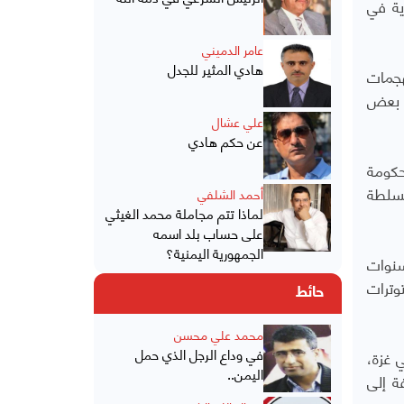
دية في
عامر الدميني
هادي المثير للجدل
لهجمات
ص بعض
علي عشال
عن حكم هادي
، مشيرا إلى اندلاع مواجهات عام 2019 بين الحكومة
لسلطة
أحمد الشلفي
لماذا تتم مجاملة محمد الغيثي
على حساب بلد اسمه
الجمهورية اليمنية؟
 بالسنوات
وترات
حائط
محمد علي محسن
في وداع الرجل الذي حمل
عقب اندلاع الحرب في غزة،
اليمن..
ة إلى