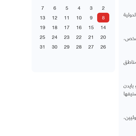
7
6
5
4
3
2
ت الدولية
13
12
11
10
9
8
19
18
17
16
15
14
25
24
23
22
21
20
2021 عدد الوفيات المرتبطة بالحرب بنحو 377 ألف شخص،
31
30
29
28
27
26
مناطق
 بايدن
نيفها
ثيين،