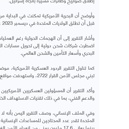
وأوضح أن البحرية الأمريكية تمكنت في البداية 
قبل أن تطلق الولايات المتحدة في ديسمبر 2023 عملية حارس الازدهار بمشاركة تحالف دولي لحماية الملاحة في البحر الأحمر.
وأشار التقرير إلى أن الهجمات الحوثية رغم العملي
اضطرت شركات شحن دولية إلى تحويل مسارات السفن 
البحري وأسعار التأمين والشحن العالمي
.
كما تناول التقرير الردود العسكرية الأمريكية، موض
تبني مجلس الأمن القرار 2722، واستهدفت مواقع إطلاق الصواريخ والطائرات المسيّرة والبنية العسكرية للجماعة داخل اليمن
وأكد التقرير أن المسؤولين العسكريين الأمريكيين 
والدعم الفني، بما في ذلك تقنيات الاستهداف الخا
وفي الملف الإنساني، وصف التقرير اليمن بأنه لا 
بينما يعاني 17.6 مليون يمني من انعدام الأمن الغذائي