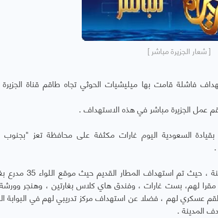
[ شعار الجزيرة مباشر ]
هداف فاشلة قامت بها ميليشيات الحوثي تجاه طاقم قناة الجزيرة 
م عمل الجزيرة مباشر في هذه الاستهداف .
يادة السعودية اليوم غارات مكثفة على محافظة تعز "بجنوب ال
.
ودوت انفجارات ضخمة في مناطق عدة من المدينة ، حيث تم استهداف ال
 مقرا لهم، بست غارات ، وفندق هاي كلاس بغارتين ، وهنجر وورشة ا
وبان بغارتين حيث قتل 10 حوثيين وتدمير 20 طقم عسكري لهم ، فضلا عن استهداف مركز تدريبي لهم في البوابة
ف المدينة .