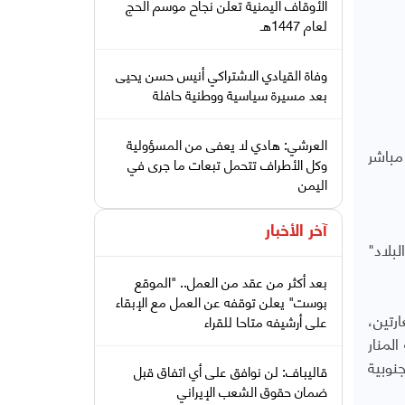
الأوقاف اليمنية تعلن نجاح موسم الحج
لعام 1447هـ
وفاة القيادي الاشتراكي أنيس حسن يحيى
بعد مسيرة سياسية ووطنية حافلة
العرشي: هادي لا يعفى من المسؤولية
مباشر
وكل الأطراف تتحمل تبعات ما جرى في
اليمن
آخر الأخبار
بلاد"
بعد أكثر من عقد من العمل.. "الموقع
بوست" يعلن توقفه عن العمل مع الإبقاء
مطار القديم حيث موقع اللواء 35 مدرع بغارتين،
على أرشيفه متاحا للقراء
لمنار
 الجنوبية
قاليباف: لن نوافق على أي اتفاق قبل
ضمان حقوق الشعب الإيراني