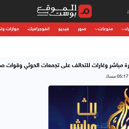
اء
منوعات
صور
فيديو
انفوجرافيك
حوارات وتح
رة مباشر وغارات للتحالف على تجمعات الحوثي وقوات صا