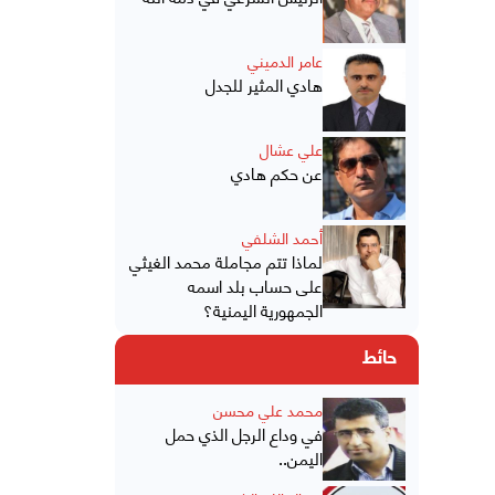
عامر الدميني
هادي المثير للجدل
علي عشال
عن حكم هادي
أحمد الشلفي
لماذا تتم مجاملة محمد الغيثي
على حساب بلد اسمه
الجمهورية اليمنية؟
حائط
محمد علي محسن
في وداع الرجل الذي حمل
اليمن..