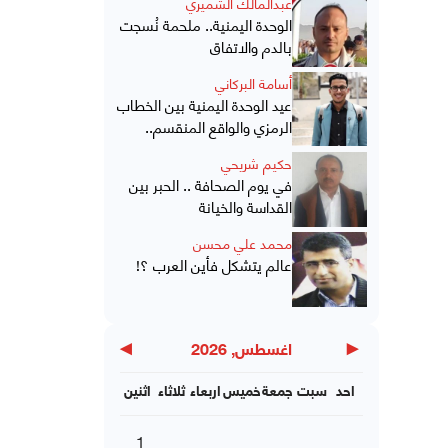
عبدالمالك الشميري
الوحدة اليمنية.. ملحمة نُسجت
بالدم والاتفاق
أسامة البركاني
عيد الوحدة اليمنية بين الخطاب
الرمزي والواقع المنقسم..
حكيم شريحي
في يوم الصحافة .. الحبر بين
القداسة والخيانة
محمد علي محسن
عالم يتشكل فأين العرب ؟!
▶
◀
اغسطس, 2026
احد
سبت
جمعة
خميس
اربعاء
ثلاثاء
اثنين
1