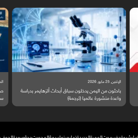
السبت, 23 مايو, 2026
سة
صراع دولي يتصاعد قرب اليمن والبحر الأحمر يتحول إلى
ساحة مواجهة عالمية (ترجمة)
ضاء
شبوة
حضرموت
المهرة
الحديدة
ذمار
صنعاء
ريمة
المحويت
حجة
صعدة
الجوف
م