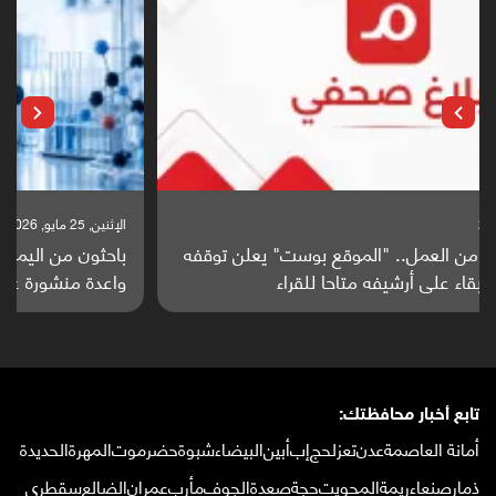
الإثنين, 25 مايو, 2026
باحثون من اليمن يدخلون سباق أبحاث ألزهايمر بدراسة
واعدة منشورة عالميا (ترجمة)
تابع أخبار محافظتك:
أمانة العاصمة
عدن
تعز
لحج
إب
أبين
البيضاء
شبوة
حضرموت
المهرة
الحديدة
ذمار
صنعاء
ريمة
المحويت
حجة
صعدة
الجوف
مأرب
عمران
الضالع
سقطرى