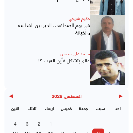
حكيم شريحي
في يوم الصحافة .. الحبر بين القداسة
والخيانة
محمد علي محسن
عالم يتشكل فأين العرب ؟!
▶
◀
اغسطس, 2026
احد
سبت
جمعة
خميس
اربعاء
ثلاثاء
اثنين
4
3
2
1
13
12
11
10
9
8
7
6
5