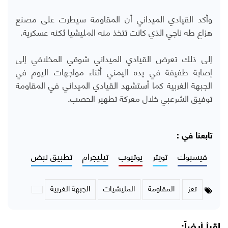
وأكد القيادي الميداني أن المقاومة سيطرت على مصنع
هزاع طه ناجي الذي كانت تتخذ منه المليشيا ثكنه عسكرية.
إلى ذلك تعرض القيادي الميداني شوقي المخلافي إلى
إصابة طفيفة في يده اليمني أثناء مواجهات اليوم في
الجبهة الغربية كما أستشهد القيادي الميداني في المقاومة
توفيق الشرعبي خلال معركة تطهير الحصب.
تابعنا في :
فيسبوك
تويتر
يوتيوب
تيليجرام
تطبيق نبض
تعز
المقاومة
المليشيات
الجبهة الغربية
اقرأ أيضاً: