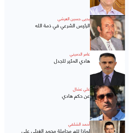
يحيى حسين العرشي
الرئيس الشرعي في ذمة الله
عامر الدميني
هادي المثير للجدل
علي عشال
عن حكم هادي
أحمد الشلفي
لماذا تتم مجاملة محمد الغيثي على