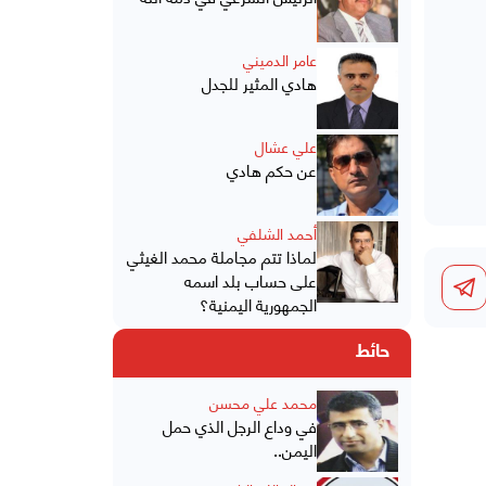
عامر الدميني
هادي المثير للجدل
علي عشال
عن حكم هادي
أحمد الشلفي
لماذا تتم مجاملة محمد الغيثي
على حساب بلد اسمه
الجمهورية اليمنية؟
حائط
محمد علي محسن
في وداع الرجل الذي حمل
اليمن..