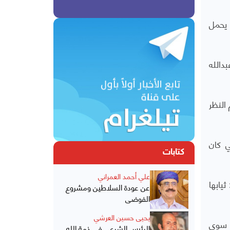
 يحمل
دالله
النظر
ي كان
كتابات
علي أحمد العمراني
يابها
عن عودة السلاطين ومشروع
الفوضى
يحيى حسين العرشي
، سوى
الرئيس الشرعي في ذمة الله