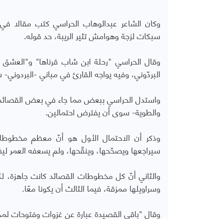
وكان الشاعر عبدالوهاب الحراسي كتب مقالا في
سبكات لزجة وهوامش تثير الريبة، حد قوله.
وقال الحراسي "رحلة ابن شاب قرناها" و"العشق ف
البردّوني، وفيه يواجه القارئ في مباني -البردوني- 
واستدل الحراسي ببعض مما جاء في بعض القصائد، ت
والطوية- سوى أن يفترض احتمالين.
وذكر أن الاحتمال الأول هو أنّ معظم مخطوطات 
سيراجعها ويصحّحها، وينقّحها، ولم يسعفه العمر لي
والثاني أنّ كل مخطوطات القصائد كانت جاهزة، لكن 
وسراويلها ممزقة، فيما الثالث أن يكونا معًا.
وقال "باقي القصيدة عبارة عن غزوات وفتوحات لمدن 