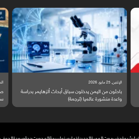
السبت, 23 مايو, 2026
السب
صراع دولي يتصاعد قرب اليمن والبحر الأحمر يتحول إلى
تق
ساحة مواجهة عالمية (ترجمة)
وا
ضاء
شبوة
حضرموت
المهرة
الحديدة
ذمار
صنعاء
ريمة
المحويت
حجة
صعدة
الجوف
م