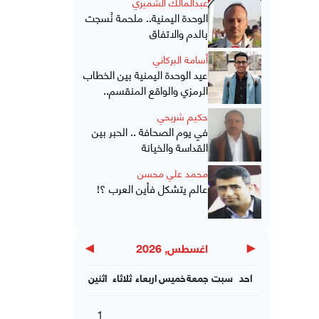
عبدالمالك الشميري
الوحدة اليمنية.. ملحمة نُسجت
بالدم والاتفاق
أسامة البركاني
عيد الوحدة اليمنية بين الخطاب
الرمزي والواقع المنقسم..
حكيم شريحي
في يوم الصحافة .. الحبر بين
القداسة والخيانة
محمد علي محسن
عالم يتشكل فأين العرب ؟!
▶
◀
اغسطس, 2026
احد
سبت
جمعة
خميس
اربعاء
ثلاثاء
اثنين
1