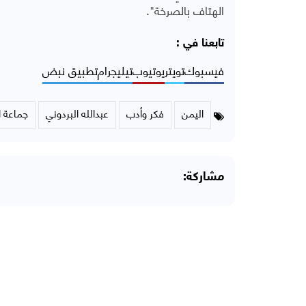
الهتاف بالصرخة".
تابعنا في :
فيسبوك
تويتر
يوتيوب
تيليجرام
تطبيق نبض
اليمن
فكر وأدب
عبدالله البردوني
جماعة ا
مشاركة: