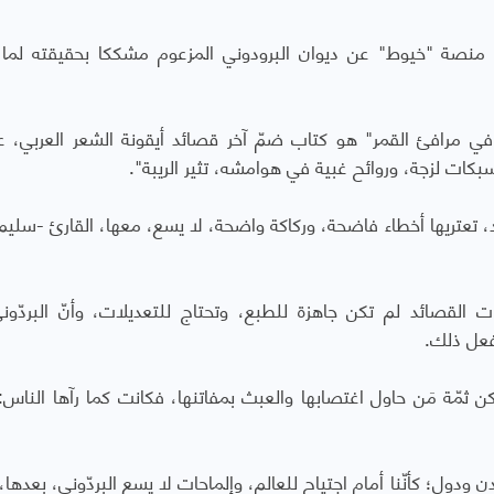
 منصة "خيوط" عن ديوان البرودوني المزعوم مشككا بحقيقته لما
ي مرافئ القمر" هو كتاب ضمّ آخر قصائد أيقونة الشعر العربي، عب
سبكات لزجة، وروائح غبية في هوامشه، تثير الريبة".
عتريها أخطاء فاضحة، وركاكة واضحة، لا يسع، معها، القارئ -سليم 
القصائد لم تكن جاهزة للطبع، وتحتاج للتعديلات، وأنّ البردّون
فعل ذلك.
ثمّة مَن حاول اغتصابها والعبث بمفاتنها، فكانت كما رآها الناس: ث
ودول؛ كأنّنا أمام اجتياح للعالم، وإلماحات لا يسع البردّوني، بعدها