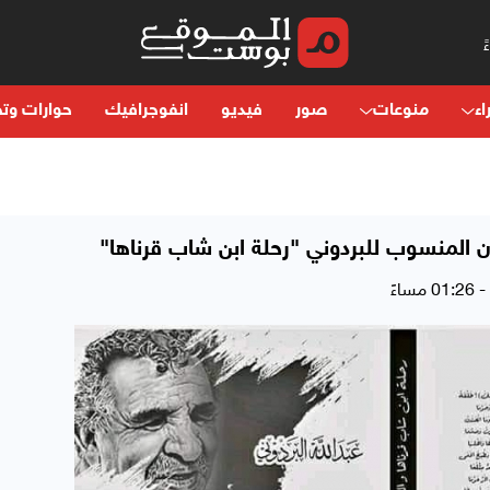
اء
منوعات
صور
فيديو
انفوجرافيك
حوارات وتح
ن المنسوب للبردوني "رحلة ابن شاب قرناها"