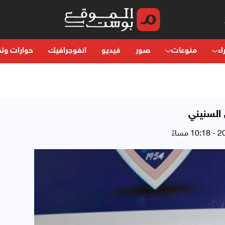
اء
منوعات
صور
فيديو
انفوجرافيك
حوارات وتح
 السنيني