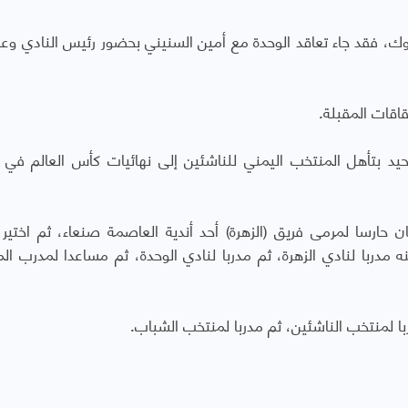
، فقد جاء تعاقد الوحدة مع أمين السنيني بحضور رئيس النادي وع
اقات المقبلة.
يد بتأهل المنتخب اليمني للناشئين إلى نهائيات كأس العالم في ف
ياته الرياضية عام 1980، عندما كان حارسا لمرمى فريق (الزهرة) أحد أندية العاصمة صنعاء، ثم اخت
ه مدربا لنادي الزهرة، ثم مدربا لنادي الوحدة، ثم مساعدا لمدرب ال