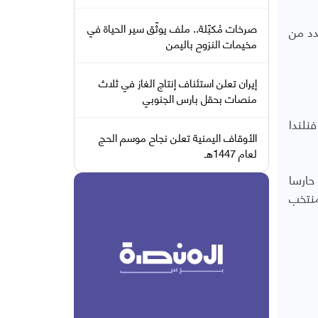
صرخات مُكبّلة.. ملف يوثّق سير الحياة في
دد من
مخيمات النزوح باليمن
إيران تعلن استئناف إنتاج الغاز في ثلاث
منصات بحقل بارس الجنوبي
نلندا
الأوقاف اليمنية تعلن نجاح موسم الحج
لعام 1447هـ
ير حارسا
منتخب