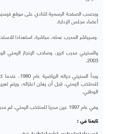
وبحسب الصفحة الرسمية للنادي على موقع فيسبوك
أعضاء مجلس الإدارة.
وسيباشر المدرب عمله، مباشرة، استعدادا للاستحق
والسنيني مدرب كبير، وصاحب الإنجاز اليمني الوح
2003.
وبدأ السنيني ح
للمنتخب اليمني، قبل أن يعلن اعتزاله، ويتم تعيين
الوطني.
وفي عام 1997 عين مدربا للمنتخب اليمني، ثم مدربا لمنتخب الناشئين، ثم مدربا لمنتخب الشباب.
تابعنا في :
فيسبوك
تويتر
يوتيوب
تيليجرام
تطبيق نبض