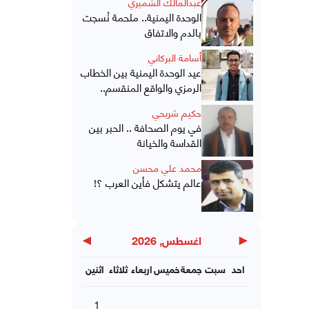
عبدالمالك الشميري
الوحدة اليمنية.. ملحمة نُسجت
بالدم والاتفاق
أسامة البركاني
عيد الوحدة اليمنية بين الخطاب
الرمزي والواقع المنقسم..
حكيم شريحي
في يوم الصحافة .. الحبر بين
القداسة والخيانة
محمد علي محسن
عالم يتشكل فأين العرب ؟!
▶
◀
اغسطس, 2026
احد
سبت
جمعة
خميس
اربعاء
ثلاثاء
اثنين
1