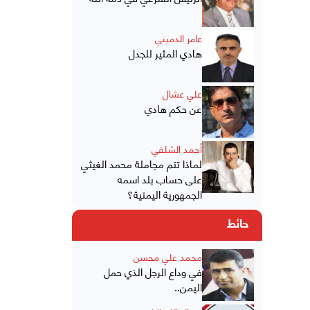
عامر الدميني
هادي المثير للجدل
علي عشال
عن حكم هادي
أحمد الشلفي
لماذا تتم مجاملة محمد الغيثي
على حساب بلد اسمه
الجمهورية اليمنية؟
حائط
محمد علي محسن
في وداع الرجل الذي حمل
اليمن..