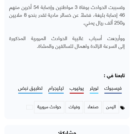
وتسببت الحوادث بوفاة 3 مواطنين وإصابة 54 أخرين منهم
46 إصابة بليغة، فضلاً عن خسائر مادية تقدر بنحو 8 ملايين
و250 ألف ريال يمني.
ووأرجعت أسباب غالبية الحوادث المرورية المذكورة
إلى السرعة الزائدة واهمال للسائقين والمشاة.
تابعنا في :
فيسبوك
تويتر
يوتيوب
تيليجرام
تطبيق نبض
اليمن
صنعاء
وفيات
حوادث مرورية
مشاركة: