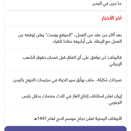
ما جرى في اليمن
آخر الأخبار
بعد أكثر من عقد من العمل.. "الموقع بوست" يعلن توقفه عن
العمل مع الإبقاء على أرشيفه متاحا للقراء
قاليباف: لن نوافق على أي اتفاق قبل ضمان حقوق الشعب
الإيراني
صرخات مُكبّلة.. ملف يوثّق سير الحياة في مخيمات النزوح باليمن
إيران تعلن استئناف إنتاج الغاز في ثلاث منصات بحقل بارس
الجنوبي
الأوقاف اليمنية تعلن نجاح موسم الحج لعام 1447هـ