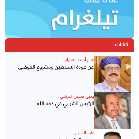
كتابات
علي أحمد العمراني
عن عودة السلاطين ومشروع الفوضى
يحيى حسين العرشي
الرئيس الشرعي في ذمة الله
عامر الدميني