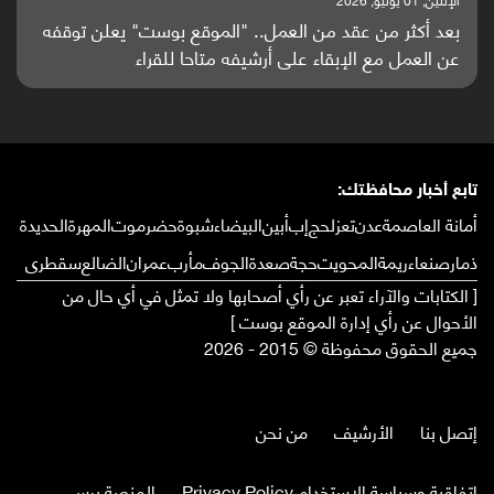
باحثون من اليمن يدخلون سباق أبحاث ألزهايمر بدراسة
واعدة منشورة عالميا (ترجمة)
تابع أخبار محافظتك:
أمانة العاصمة
عدن
تعز
لحج
إب
أبين
البيضاء
شبوة
حضرموت
المهرة
الحديدة
ذمار
صنعاء
ريمة
المحويت
حجة
صعدة
الجوف
مأرب
عمران
الضالع
سقطرى
[ الكتابات والآراء تعبر عن رأي أصحابها ولا تمثل في أي حال من
الأحوال عن رأي إدارة الموقع بوست ]
جميع الحقوق محفوظة © 2015 - 2026
إتصل بنا
الأرشيف
من نحن
إتفاقية وسياسة الإستخدام Privacy Policy
المنصة برس