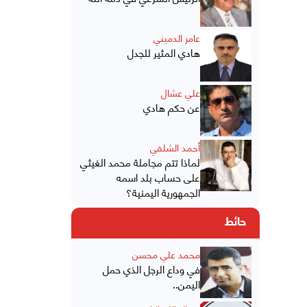
عامر الدميني
هادي المثير للجدل
علي عشال
عن حكم هادي
أحمد الشلفي
لماذا تتم مجاملة محمد الغيثي
على حساب بلد اسمه
الجمهورية اليمنية؟
حائط
محمد علي محسن
في وداع الرجل الذي حمل
اليمن..