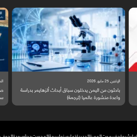
السبت, 23 مايو, 2026
السبت,
صراع دولي يتصاعد قرب اليمن والبحر الأحمر يتحول إلى
تق
ساحة مواجهة عالمية (ترجمة)
وا
ضاء
شبوة
حضرموت
المهرة
الحديدة
ذمار
صنعاء
ريمة
المحويت
حجة
صعدة
الجوف
م