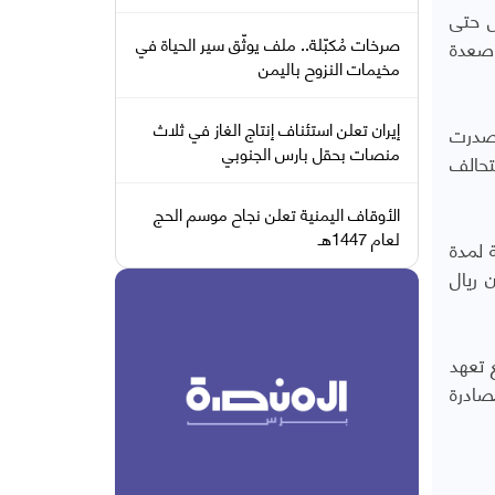
ص حتى
صرخات مُكبّلة.. ملف يوثّق سير الحياة في
 صعدة
مخيمات النزوح باليمن
إيران تعلن استئناف إنتاج الغاز في ثلاث
أصدرت
منصات بحقل بارس الجنوبي
تحالف
الأوقاف اليمنية تعلن نجاح موسم الحج
لعام 1447هـ
 لمدة
 ريال
 تعهد
ادرة