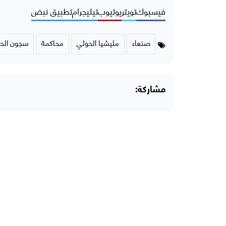
فيسبوك
تويتر
يوتيوب
تيليجرام
تطبيق نبض
صنعاء
مليشيا الحوثي
محاكمة
سجون الح
مشاركة: