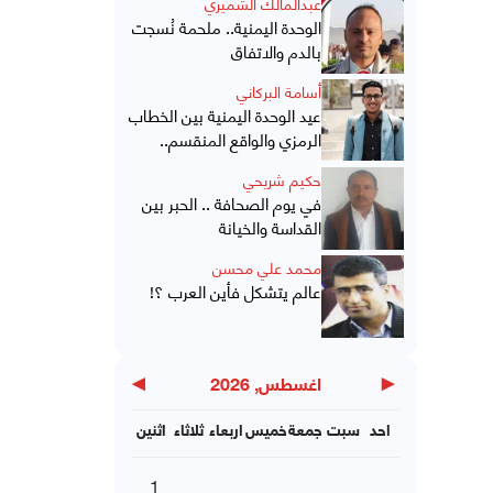
عبدالمالك الشميري
الوحدة اليمنية.. ملحمة نُسجت
بالدم والاتفاق
أسامة البركاني
عيد الوحدة اليمنية بين الخطاب
الرمزي والواقع المنقسم..
حكيم شريحي
في يوم الصحافة .. الحبر بين
القداسة والخيانة
محمد علي محسن
عالم يتشكل فأين العرب ؟!
▶
◀
اغسطس, 2026
احد
سبت
جمعة
خميس
اربعاء
ثلاثاء
اثنين
1