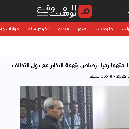
اء
منوعات
صور
فيديو
انفوجرافيك
حوارات وتح