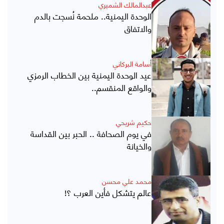
عبدالمالك الشميري
الوحدة اليمنية.. ملحمة نُسجت بالدم
والاتفاق
أسامة البركاني
عيد الوحدة اليمنية بين الخطاب الرمزي
والواقع المنقسم..
حكيم شريحي
في يوم الصحافة .. الحبر بين القداسة
والخيانة
محمد علي محسن
عالم يتشكل فأين العرب ؟!