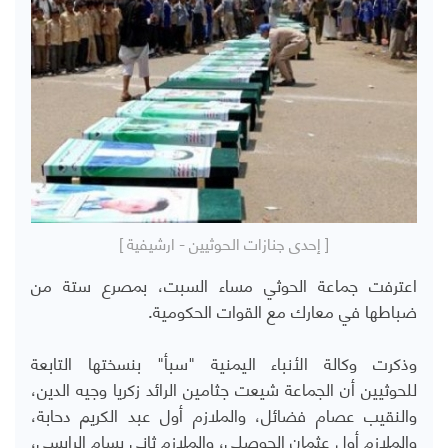
[ إحدى جنازات الحوثيين - ارشيفية ]
اعترفت جماعة الحوثي مساء السبت، بمصرع ستة من
ضباطها في معارك مع القوات الحكومية.
وذكرت وكالة الأنباء اليمنية "سبأ" بنسختها التابعة
للحوثيين
أن الجماعة شيعت
جثامين الرائد زكريا وجيه الدين،
والنقيب عصام فضائل، والملازم أول عبد الكريم دحابة،
والملازم أول عثمان الحوصلي، والملازم ثاني بسام الرايسي،