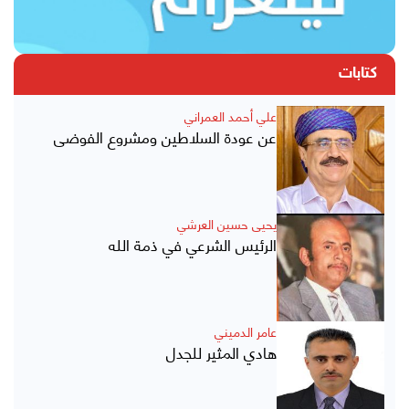
كتابات
علي أحمد العمراني
عن عودة السلاطين ومشروع الفوضى
يحيى حسين العرشي
الرئيس الشرعي في ذمة الله
عامر الدميني
هادي المثير للجدل