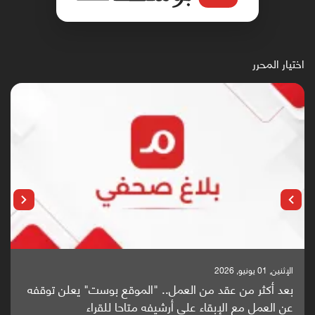
اختيار المحرر
الإثنين, 25 مايو, 2026
باحثون من اليمن يدخلون سباق أبحاث ألزهايمر بدراسة
واعدة منشورة عالميا (ترجمة)