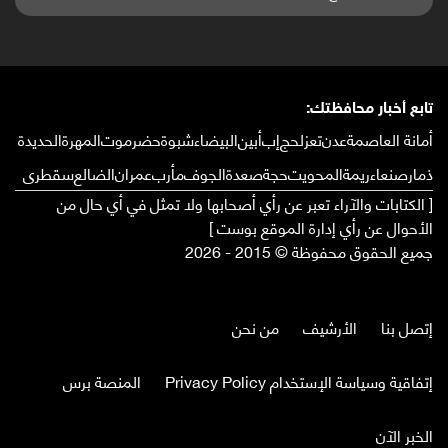
تابع أخبار محافظتك:
أمانة العاصمة
عدن
تعز
لحج
إب
أبين
البيضاء
شبوة
حضرموت
المهرة
الحديدة
ذمار
صنعاء
ريمة
المحويت
حجة
صعدة
الجوف
مأرب
عمران
الضالع
سقطرى
[ الكتابات والآراء تعبر عن رأي أصحابها ولا تمثل في أي حال من
الأحوال عن رأي إدارة الموقع بوست ]
جميع الحقوق محفوظة © 2015 - 2026
إتصل بنا
الأرشيف
من نحن
إتفاقية وسياسة الإستخدام Privacy Policy
المنصة برس
الخبر الآن