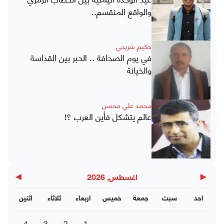
والواقع المنقسم..
حكيم شريحي
في يوم الصحافة .. الحبر بين القداسة
والخيانة
محمد علي محسن
عالم يتشكل فأين العرب ؟!
▶
◀
اغسطس, 2026
احد
سبت
جمعة
خميس
اربعاء
ثلاثاء
اثنين
4
3
2
1