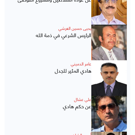
يحيى حسين العرشي
الرئيس الشرعي في ذمة الله
عامر الدميني
هادي المثير للجدل
علي عشال
عن حكم هادي
أحمد الشلفي