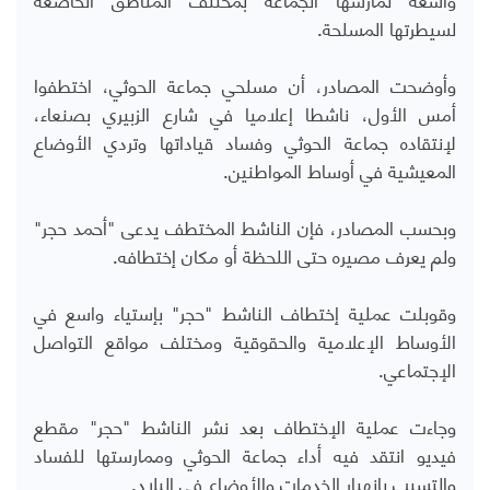
لسيطرتها المسلحة.
وأوضحت المصادر، أن مسلحي جماعة الحوثي، اختطفوا
أمس الأول، ناشطا إعلاميا في شارع الزبيري بصنعاء،
لإنتقاده جماعة الحوثي وفساد قياداتها وتردي الأوضاع
المعيشية في أوساط المواطنين.
وبحسب المصادر، فإن الناشط المختطف يدعى "أحمد حجر"
ولم يعرف مصيره حتى اللحظة أو مكان إختطافه.
وقوبلت عملية إختطاف الناشط "حجر" بإستياء واسع في
الأوساط الإعلامية والحقوقية ومختلف مواقع التواصل
الإجتماعي.
وجاءت عملية الإختطاف بعد نشر الناشط "حجر" مقطع
فيديو انتقد فيه أداء جماعة الحوثي وممارستها للفساد
والتسبب بإنهيار الخدمات والأوضاع في البلاد.